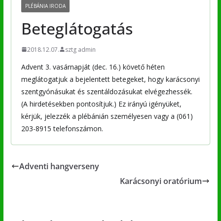
PLÉBÁNIA IRODA
Beteglátogatás
2018.12.07.
sztg admin
Advent 3. vasárnapját (dec. 16.) követő héten
meglátogatjuk a bejelentett betegeket, hogy karácsonyi
szentgyónásukat és szentáldozásukat elvégezhessék.
(A hirdetésekben pontosítjuk.) Ez irányú igényüket,
kérjük, jelezzék a plébánián személyesen vagy a (061)
203-8915 telefonszámon.
Adventi hangverseny
Karácsonyi oratórium