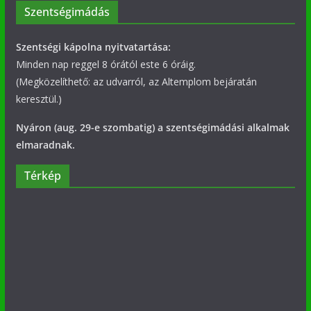
Szentségimádás
Szentségi kápolna nyitvatartása:
Minden nap reggel 8 órától este 6 óráig.
(Megközelíthető: az udvarról, az Altemplom bejáratán
keresztül.)
Nyáron (aug. 29-e szombatig) a szentségimádási alkalmak
elmaradnak.
Térkép