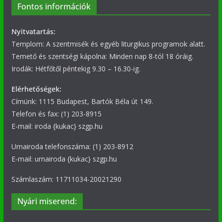
Fontos információk
Nyitvatartás:
Templom: A szentmisék és egyéb liturgikus programok alatt.
Temető és szentségi kápolna: Minden nap 8-tól 18 óráig.
Irodák: Hétfőtől péntekig 9.30 – 16.30-ig.
Elérhetőségek:
Címünk: 1115 Budapest, Bartók Béla út 149.
Telefon és fax: (1) 203-8915
E-mail: iroda {kukac} szgp.hu
Urnairoda telefonszáma: (1) 203-8912
E-mail: urnairoda {kukac} szgp.hu
Számlaszám: 11711034-20021290
Nyári miserend: