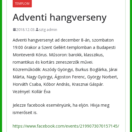
TEMPLOM
Adventi hangverseny
2018.12.03.
sztg admin
Adventi hangversenyt ad december 8-án, szombaton
19:00 órakor a Szent Gellért-templomban a Budapesti
Monteverdi Kórus.
Műsoron: barokk, klasszikus,
romantikus és kortárs zeneszerzők művei.
Közreműködik: Aszódy Gyöngyi, Burkus Boglárka, Járai
Márta, Nagy Györgyi, Ágoston Ferenc, György Norbert,
Horváth Csaba, Kóbor András, Krasznai Gáspár.
Vezényel: Kollár Éva
Jelezze facebook eseményünk, ha eljön. Hívja meg
ismerőseit is.
https://www.facebook.com/events/2199073070157145/