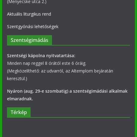
(Menyecske utca 2.)
Aktuális liturgikus rend
Szentgyónási lehetőségek
Szentségimádás
Szentségi kápolna nyitvatartása:
Minden nap reggel 8 órától este 6 óráig.
(Megközelíthető: az udvarról, az Altemplom bejáratán
keresztül.)
Nyáron (aug. 29-e szombatig) a szentségimádási alkalmak
elmaradnak.
Térkép