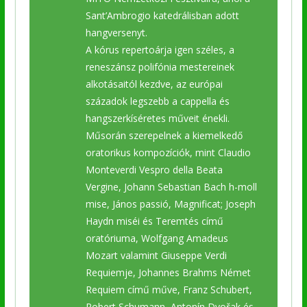
Sant’Ambrogio katedrálisban adott
hangversenyt.
A kórus repertoárja igen széles, a
reneszánsz polifónia mestereinek
alkotásaitól kezdve, az európai
századok legszebb a cappella és
hangszerkíséretes műveit énekli.
Műsorán szerepelnek a kiemelkedő
oratorikus kompozíciók, mint Claudio
Monteverdi Vespro della Beata
Vergine, Johann Sebastian Bach h-moll
mise, János passió, Magnificat; Joseph
Haydn miséi és Teremtés című
oratóriuma, Wolfgang Amadeus
Mozart valamint Giuseppe Verdi
Requiemje, Johannes Brahms Német
Requiem című műve, Franz Schubert,
Robert Schumann, Antonín Dvořak és