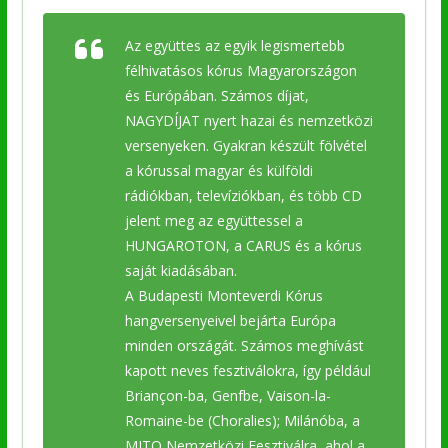
Az együttes az egyik legismertebb
félhivatásos kórus Magyarországon
és Európában. Számos díjat,
NAGYDÍJAT nyert hazai és nemzetközi
versenyeken. Gyakran készült fölvétel
a kórussal magyar és külföldi
rádiókban, televíziókban, és több CD
jelent meg az együttessel a
HUNGAROTON, a CARUS és a kórus
saját kiadásában.
A Budapesti Monteverdi Kórus
hangversenyeivel bejárta Európa
minden országát. Számos meghívást
kapott neves fesztiválokra, így például
Briançon-ba, Genfbe, Vaison-la-
Romaine-be (Choralies); Milánóba, a
MITO Nemzetközi Fesztiválra, ahol a