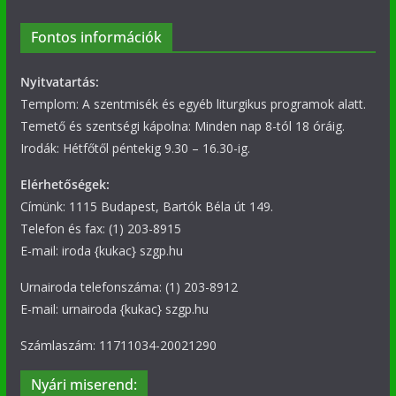
Fontos információk
Nyitvatartás:
Templom: A szentmisék és egyéb liturgikus programok alatt.
Temető és szentségi kápolna: Minden nap 8-tól 18 óráig.
Irodák: Hétfőtől péntekig 9.30 – 16.30-ig.
Elérhetőségek:
Címünk: 1115 Budapest, Bartók Béla út 149.
Telefon és fax: (1) 203-8915
E-mail: iroda {kukac} szgp.hu
Urnairoda telefonszáma: (1) 203-8912
E-mail: urnairoda {kukac} szgp.hu
Számlaszám: 11711034-20021290
Nyári miserend: