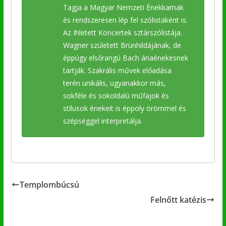
Tagja a Magyar Nemzeti Énekkarnak
és rendszeresen lép fel szólistaként is.
Az Ihletett Koncertek sztárszólistája.
Wagner született Brünhildájának, de
éppúgy elsőrangú Bach áriaénekesnek
tartják. Szakrális művek előadása
terén unikális, ugyanakkor más,
sokféle és sokoldalú műfajok és
stílusok énekeit is éppoly örömmel és
szépséggel interpretálja.
Templombúcsú
Felnőtt katézis