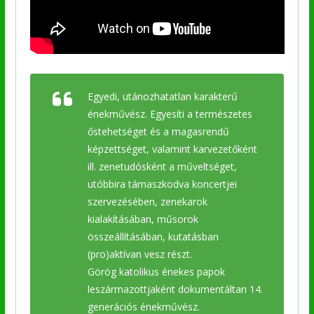
Egyedi, utánozhatatlan karakterű
énekművész. Egyesíti a természetes
őstehetséget és a magasrendű
képzettséget, valamint karvezetőként
ill. zenetudósként a műveltséget,
utóbbira támaszkodva koncertjei
szervezésében, zenekarok
kialakításában, műsorok
összeállításában, kutatásban
(pro)aktívan vesz részt.
Görög katolikus énekes papok
leszármazottjaként dokumentáltan 14.
generációs énekművész.