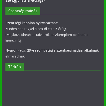
Szentgyónási lehetőségek
Szentségimádás
Szentségi kápolna nyitvatartása:
Minden nap reggel 8 órától este 6 óráig.
(Megközelíthető: az udvarról, az Altemplom bejáratán
keresztül.)
Nyáron (aug. 29-e szombatig) a szentségimádási alkalmak
elmaradnak.
Térkép