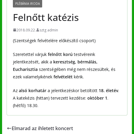
PLÉBÁNIA IRODA
Felnőtt katézis
2018.09.22.
sztg admin
(Szentségek felvételére előkészítő csoport)
Szeretettel várjuk
felnőtt korú
testvéreink
jelentkezését, akik a
keresztség, bérmálás,
Eucharisztia
szentségében még nem részesültek, és
ezek valamelyikének
felvételét
kérik.
Az
alsó korhatár
a jelentkezéskor betöltött
18. életév
.
A katekézis (hittan) tervezett kezdése:
október 1
.
(hétfő) 18.30.
Elmarad az ihletett koncert