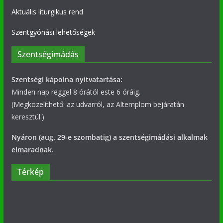
Aktuális liturgikus rend
Szentgyónási lehetőségek
Szentségimádás
Szentségi kápolna nyitvatartása:
Minden nap reggel 8 órától este 6 óráig.
(Megközelíthető: az udvarról, az Altemplom bejáratán
keresztül.)
Nyáron (aug. 29-e szombatig) a szentségimádási alkalmak
elmaradnak.
Térkép