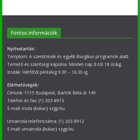
Fontos információk
Nyitvatartás:
Templom: A szentmisék és egyéb liturgikus programok alatt.
Temető és szentségi kápolna: Minden nap 8-tól 18 óráig.
Irodák: Hétfőtől péntekig 9.30 – 16.30-ig.
Elérhetőségek:
Címünk: 1115 Budapest, Bartók Béla út 149.
Telefon és fax: (1) 203-8915
E-mail: iroda {kukac} szgp.hu
Urnairoda telefonszáma: (1) 203-8912
E-mail: urnairoda {kukac} szgp.hu