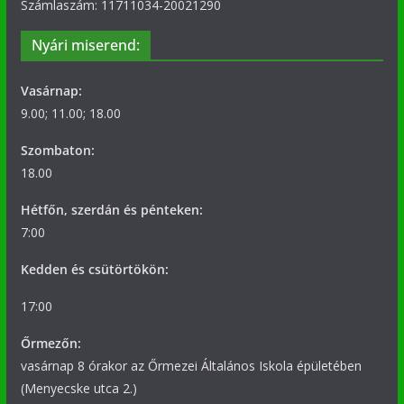
Számlaszám: 11711034-20021290
Nyári miserend:
Vasárnap:
9.00; 11.00; 18.00
Szombaton:
18.00
Hétfőn, szerdán és pénteken:
7:00
Kedden és csütörtökön:
17:00
Őrmezőn:
vasárnap 8 órakor az Őrmezei Általános Iskola épületében
(Menyecske utca 2.)