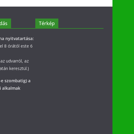
dás
Térkép
na nyitvatartása:
l 8 órától este 6
az udvarról, az
tán keresztül.)
-e szombatig) a
i alkalmak