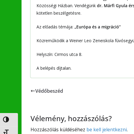
Közösségi Házban. Vendégünk
dr. Márfi Gyula ér
kötetlen beszélgetésre.
Az előadás témája:
„Európa és a migráció”
Közreműködik a Weiner Leo Zeneiskola fúvósegyüt
Helyszín: Cirmos utca 8.
A belépés díjtalan.
Védőbeszéd
Vélemény, hozzászólás?
Nagy kontraszt váltása
Hozzászólás küldéséhez
be kell jelentkezni
.
Betűméret váltása