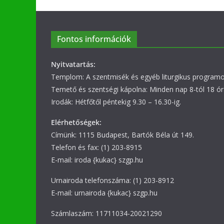
Fontos információk
Nyitvatartás:
Templom: A szentmisék és egyéb liturgikus programok
Temető és szentségi kápolna: Minden nap 8-tól 18 ór
Irodák: Hétfőtől péntekig 9.30 – 16.30-ig.
Elérhetőségek:
Címünk: 1115 Budapest, Bartók Béla út 149.
Telefon és fax: (1) 203-8915
E-mail: iroda {kukac} szgp.hu
Urnairoda telefonszáma: (1) 203-8912
E-mail: urnairoda {kukac} szgp.hu
Számlaszám: 11711034-20021290