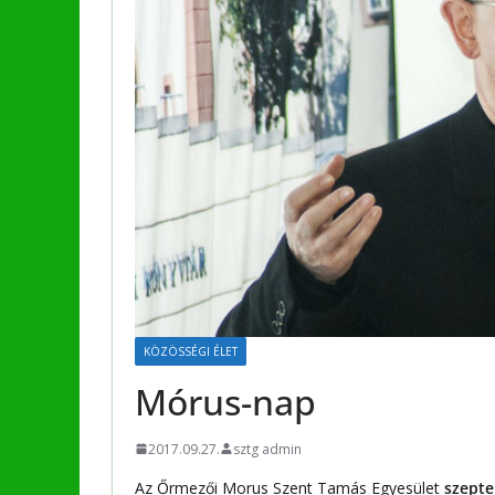
KÖZÖSSÉGI ÉLET
Mórus-nap
2017.09.27.
sztg admin
Az Őrmezői Morus Szent Tamás Egyesület
szepte