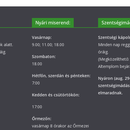
Nyári miserend:
Szentségimá
Vasárnap:
Szentségi kápol
 alatt.
9.00; 11.00; 18.00
Minden nap regge
áig.
óráig.
Szombaton:
(Megközelíthető: 
18.00
Altemplom bejára
Hétfőn, szerdán és pénteken:
Nyáron (aug. 29
7:00
szentségimádás
elmaradnak.
Kedden és csütörtökön:
17:00
Őrmezőn:
vasárnap 8 órakor az Őrmezei