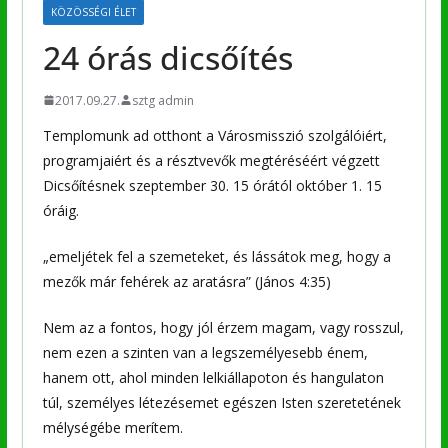
KÖZÖSSÉGI ÉLET
24 órás dicsőítés
2017.09.27.
sztg admin
Templomunk ad otthont a Városmisszió szolgálóiért,
programjaiért és a résztvevők megtéréséért végzett
Dicsőítésnek szeptember 30. 15 órától október 1. 15
óráig.
„emeljétek fel a szemeteket, és lássátok meg, hogy a
mezők már fehérek az aratásra” (János 4:35)
Nem az a fontos, hogy jól érzem magam, vagy rosszul,
nem ezen a szinten van a legszemélyesebb énem,
hanem ott, ahol minden lelkiállapoton és hangulaton
túl, személyes létezésemet egészen Isten szeretetének
mélységébe merítem.