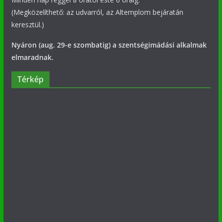
(Megközelíthető: az udvarról, az Altemplom bejáratán
keresztül.)
Nyáron (aug. 29-e szombatig) a szentségimádási alkalmak
elmaradnak.
Térkép