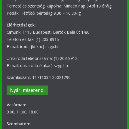
Temető és szentségi kápolna: Minden nap 8-tól 18 óráig.
Irodák: Hétfőtől péntekig 9.30 – 16.30-ig.
Elérhetőségek:
Címünk: 1115 Budapest, Bartók Béla út 149.
Telefon és fax: (1) 203-8915
E-mail: iroda {kukac} szgp.hu
Urnairoda telefonszáma: (1) 203-8912
E-mail: urnairoda {kukac} szgp.hu
Számlaszám: 11711034-20021290
Nyári miserend:
Vasárnap:
9.00; 11.00; 18.00
Szombaton: