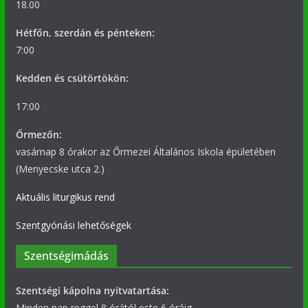
18.00
Hétfőn, szerdán és pénteken:
7:00
Kedden és csütörtökön:
17:00
Őrmezőn:
vasárnap 8 órakor az Őrmezei Általános Iskola épületében
(Menyecske utca 2.)
Aktuális liturgikus rend
Szentgyónási lehetőségek
Szentségimádás
Szentségi kápolna nyitvatartása:
Minden nap reggel 8 órától este 6 óráig.