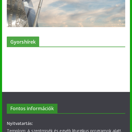
Gyorshírek
Fontos információk
Nyitvatartás:
Templom: A szentmisék és egyéb liturgikus programok alatt.