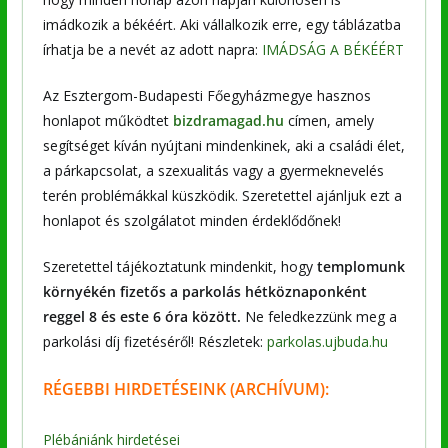
imádkozik a békéért. Aki vállalkozik erre, egy táblázatba
írhatja be a nevét az adott napra:
IMÁDSÁG A BÉKÉÉRT
Az Esztergom-Budapesti Főegyházmegye hasznos
honlapot működtet
bizdramagad.hu
címen, amely
segítséget kíván nyújtani mindenkinek, aki a családi élet,
a párkapcsolat, a szexualitás vagy a gyermeknevelés
terén problémákkal küszködik. Szeretettel ajánljuk ezt a
honlapot és szolgálatot minden érdeklődőnek!
Szeretettel tájékoztatunk mindenkit, hogy
templomunk
környékén fizetős a parkolás hétköznaponként
reggel 8 és este 6 óra között.
Ne feledkezzünk meg a
parkolási díj fizetéséről! Részletek:
parkolas.ujbuda.hu
RÉGEBBI
HIRDETÉSEINK (ARCHÍVUM):
Plébániánk hirdetései