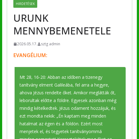
HIRDETÉSEK
URUNK
MENNYBEMENETELE
2026.05.17.
sztg admin
EVANGÉLIUM:
Mt 28, 16-20: Abban az időben a tizenegy
tanítvány elment Galileába, fel arra a hegyre,
ahova Jézus rendelte őket. Amikor meglátták őt,
leborultak előtte a földre. Egyesek azonban még
mindig kételkedtek. Jézus odament hozzájuk, és
ezt mondta nekik: „Én kaptam meg minden
hatalmat az égen és a földön. Ezért most
menjetek el, és tegyetek tanítványommá