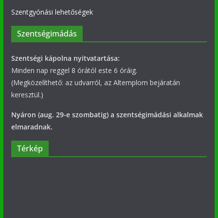
Szentgyónási lehetőségek
Szentségimádás
Szentségi kápolna nyitvatartása:
Minden nap reggel 8 órától este 6 óráig.
(Megközelíthető: az udvarról, az Altemplom bejáratán
keresztül.)
Nyáron (aug. 29-e szombatig) a szentségimádási alkalmak
elmaradnak.
Térkép