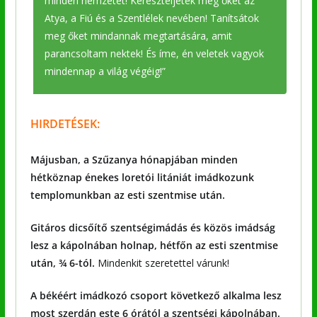
minden nemzetet! Kereszteljétek meg őket az
Atya, a Fiú és a Szentlélek nevében! Tanítsátok
meg őket mindannak megtartására, amit
parancsoltam nektek! És íme, én veletek vagyok
mindennap a világ végéig!”
HIRDETÉSEK:
Májusban, a Szűzanya hónapjában minden
hétköznap énekes loretói litániát imádkozunk
templomunkban az esti szentmise után.
Gitáros dicsőítő szentségimádás és közös imádság
lesz a kápolnában holnap, hétfőn az esti szentmise
után, ¾ 6-tól.
Mindenkit szeretettel várunk!
A békéért imádkozó csoport következő alkalma lesz
most szerdán este 6 órától a szentségi kápolnában.