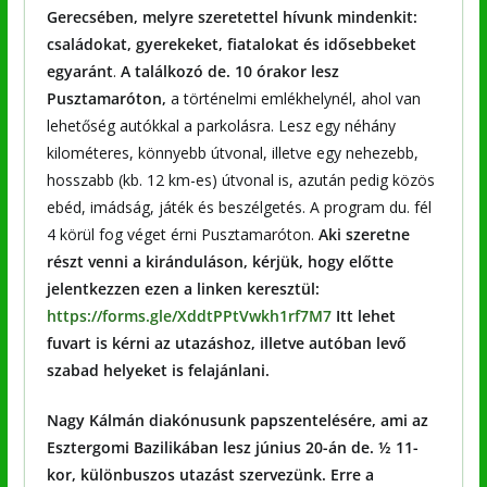
Gerecsében, melyre szeretettel hívunk mindenkit:
családokat, gyerekeket, fiatalokat és idősebbeket
egyaránt
.
A találkozó de. 10 órakor lesz
Pusztamaróton,
a történelmi emlékhelynél, ahol van
lehetőség autókkal a parkolásra. Lesz egy néhány
kilométeres, könnyebb útvonal, illetve egy nehezebb,
hosszabb (kb. 12 km-es) útvonal is, azután pedig közös
ebéd, imádság, játék és beszélgetés. A program du. fél
4 körül fog véget érni Pusztamaróton.
Aki szeretne
részt venni a kiránduláson, kérjük, hogy előtte
jelentkezzen ezen a linken keresztül:
https://forms.gle/XddtPPtVwkh1rf7M7
Itt lehet
fuvart is kérni az utazáshoz, illetve autóban levő
szabad helyeket is felajánlani.
Nagy Kálmán diakónusunk
papszentelésére, ami az
Esztergomi Bazilikában lesz június 20-án de. ½ 11-
kor, különbuszos utazást szervezünk. Erre a