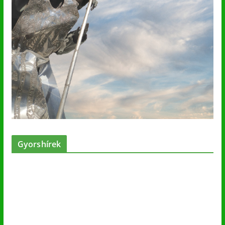
Gyorshírek