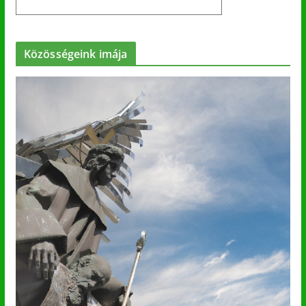
Közösségeink imája