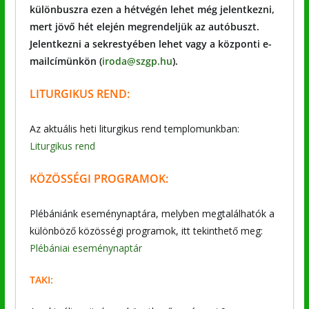
különbuszra ezen a hétvégén lehet még jelentkezni,
mert jövő hét elején megrendeljük az autóbuszt.
Jelentkezni a sekrestyében lehet vagy a központi e-
mailcímünkön (
iroda@szgp.hu
).
LITURGIKUS REND:
Az aktuális heti liturgikus rend templomunkban:
Liturgikus rend
KÖZÖSSÉGI PROGRAMOK:
Plébániánk eseménynaptára, melyben megtalálhatók a
különböző közösségi programok, itt tekinthető meg:
Plébániai eseménynaptár
TAKI: