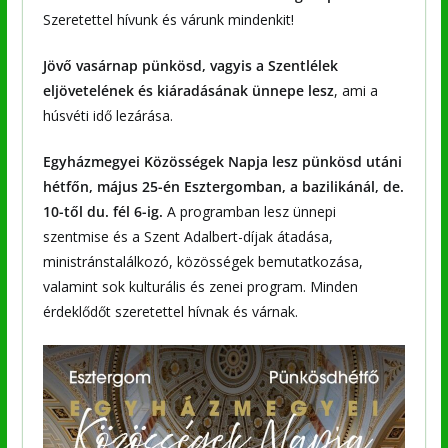
Szeretettel hívunk és várunk mindenkit!
Jövő vasárnap pünkösd, vagyis a Szentlélek
eljövetelének és kiáradásának ünnepe lesz
, ami a
húsvéti idő lezárása.
Egyházmegyei Közösségek Napja lesz pünkösd utáni
hétfőn, május 25-én Esztergomban, a bazilikánál, de.
10-től du. fél 6-ig.
A programban lesz ünnepi
szentmise és a Szent Adalbert-díjak átadása,
ministránstalálkozó, közösségek bemutatkozása,
valamint sok kulturális és zenei program. Minden
érdeklődőt szeretettel hívnak és várnak.