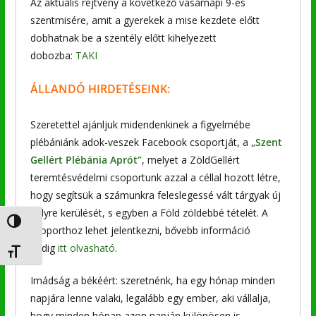
Az aktuális rejtvény a következő vasárnapi 9-es
szentmisére, amit a gyerekek a mise kezdete előtt
dobhatnak be a szentély előtt kihelyezett
dobozba:
TAKI
ÁLLANDÓ HIRDETÉSEINK:
Szeretettel ajánljuk midendenkinek a figyelmébe
plébániánk adok-veszek Facebook csoportját, a
„Szent
Gellért Plébánia Aprót”
, melyet a ZöldGellért
teremtésvédelmi csoportunk azzal a céllal hozott létre,
hogy segítsük a számunkra feleslegessé vált tárgyak új
helyre kerülését, s egyben a Föld zöldebbé tételét. A
Nagy kontraszt váltása
csoporthoz lehet jelentkezni, bővebb információ
pedig
itt olvasható.
Betűméret váltása
Imádság a békéért: szeretnénk, ha egy hónap minden
napjára lenne valaki, legalább egy ember, aki vállalja,
hogy minden hónap azon napján különösen is