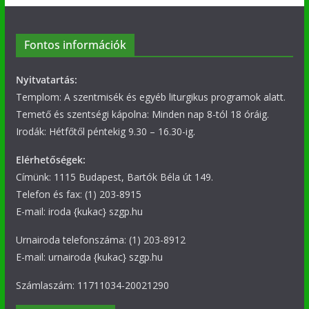
Fontos információk
Nyitvatartás:
Templom: A szentmisék és egyéb liturgikus programok alatt.
Temető és szentségi kápolna: Minden nap 8-tól 18 óráig.
Irodák: Hétfőtől péntekig 9.30 – 16.30-ig.
Elérhetőségek:
Címünk: 1115 Budapest, Bartók Béla út 149.
Telefon és fax: (1) 203-8915
E-mail: iroda {kukac} szgp.hu
Urnairoda telefonszáma: (1) 203-8912
E-mail: urnairoda {kukac} szgp.hu
Számlaszám: 11711034-20021290