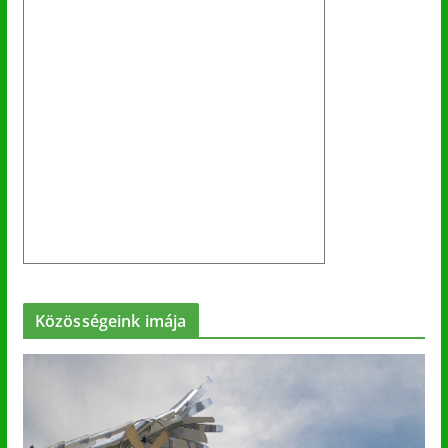
Közösségeink imája