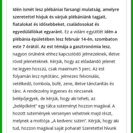
Idén ismét lesz plébániai farsangi mulatság, amelyre
szeretettel hívjuk és várjuk plébániánk tagjait,
fiatalokat és idősebbeket, családosokat és
egyedülállókat egyaránt.
Ez a vidám együttlét
idén a
plébánia épületében lesz február 14-én, szombaton
este 7 órától. Az est témája a gasztronómia lesz,
nagyon örülnénk ehhez kapcsolódó jelmezeknek, illetve
rövid jeleneteknek. Kérjük, hogy az előadandó jelenet
ne legyen hosszú, csak maximum 5 perc. Az est
folyamán lesz nyitótánc, jelmezes felvonulás,
vetélkedő, tombola, büfé, zene, illetve tánctanítás és
tánc. A rendezvény ingyenes és nincsenek
belépőjegyek, de kérjük, hogy aki teheti, az
„belépőként” egy tálca süteményt hozzon magával. A
hozott sütemények versenyen vehetnek majd részt,
melynek a mottója: „A kedvenc sütim”. Kérjük, hogy aki
tud, hozzon magával saját poharat! Szeretettel hívunk