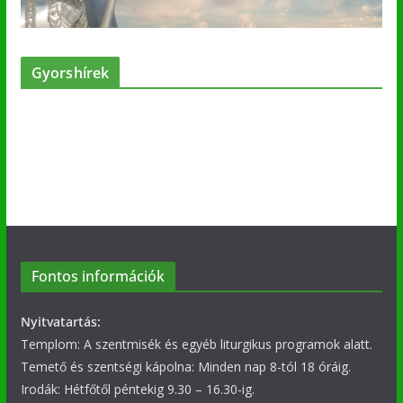
Gyorshírek
Fontos információk
Nyitvatartás:
Templom: A szentmisék és egyéb liturgikus programok alatt.
Temető és szentségi kápolna: Minden nap 8-tól 18 óráig.
Irodák: Hétfőtől péntekig 9.30 – 16.30-ig.