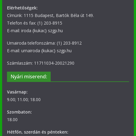
Elérhetőségek:
Címünk: 1115 Budapest, Bartók Béla út 149.
Telefon és fax: (1) 203-8915
E-mail: iroda {kukac} szgp.hu
Urnairoda telefonszáma: (1) 203-8912
E-mail: urnairoda {kukac} szgp.hu
Számlaszám: 11711034-20021290
Nyári miserend:
Vasárnap:
9.00; 11.00; 18.00
Szombaton:
18.00
Hétfőn, szerdán és pénteken: