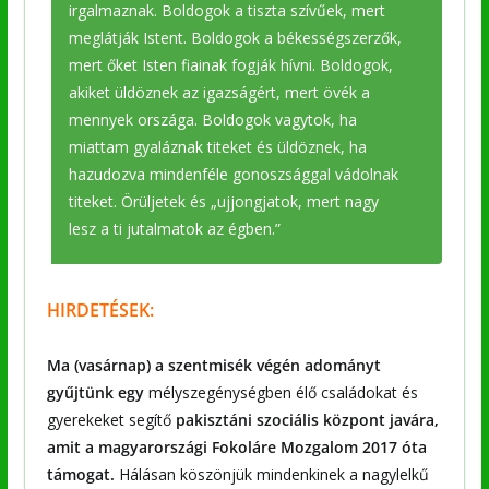
irgalmaznak. Boldogok a tiszta szívűek, mert
meglátják Istent. Boldogok a békességszerzők,
mert őket Isten fiainak fogják hívni. Boldogok,
akiket üldöznek az igazságért, mert övék a
mennyek országa. Boldogok vagytok, ha
miattam gyaláznak titeket és üldöznek, ha
hazudozva mindenféle gonoszsággal vádolnak
titeket. Örüljetek és „ujjongjatok, mert nagy
lesz a ti jutalmatok az égben.”
HIRDETÉSEK:
Ma (vasárnap) a szentmisék végén adományt
gyűjtünk egy
mélyszegénységben élő családokat és
gyerekeket segítő
pakisztáni szociális központ javára,
amit a magyarországi Fokoláre Mozgalom 2017 óta
támogat.
Hálásan köszönjük mindenkinek a nagylelkű