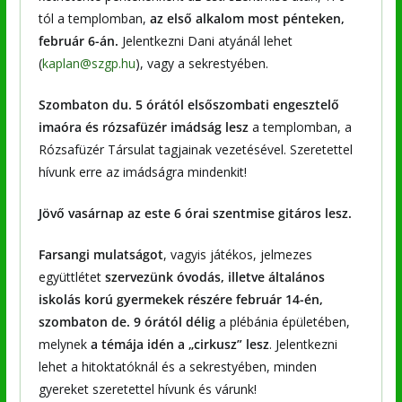
tól a templomban,
az első alkalom most pénteken,
február 6-án.
Jelentkezni Dani atyánál lehet
(
kaplan@szgp.hu
), vagy a sekrestyében.
Szombaton du. 5 órától elsőszombati engesztelő
imaóra és rózsafüzér imádság lesz
a templomban, a
Rózsafüzér Társulat tagjainak vezetésével. Szeretettel
hívunk erre az imádságra mindenkit!
Jövő vasárnap az este 6 órai szentmise gitáros lesz.
Farsangi mulatságot
, vagyis játékos, jelmezes
együttlétet
szervezünk óvodás, illetve általános
iskolás korú gyermekek részére február 14-én,
szombaton de. 9 órától délig
a plébánia épületében,
melynek
a témája idén a „cirkusz” lesz
. Jelentkezni
lehet a hitoktatóknál és a sekrestyében, minden
gyereket szeretettel hívunk és várunk!