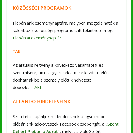
KÖZÖSSÉGI PROGRAMOK:
Plébániánk eseménynaptára, melyben megtalálhatók a
különböző közösségi programok, itt tekinthető meg:
Plébániai eseménynaptár
TAKI:
Az aktuális rejtvény a következő vasárnapi 9-es
szentmisére, amit a gyerekek a mise kezdete előtt
dobhatnak be a szentély előtt kihelyezett
dobozba:
TAKI
ÁLLANDÓ HIRDETÉSEINK:
Szeretettel ajánljuk midendenkinek a figyelmébe
plébániánk adok-veszek Facebook csoportját, a
„Szent
Gellért Plébánia Aprót”
, melyet a ZöldGellért