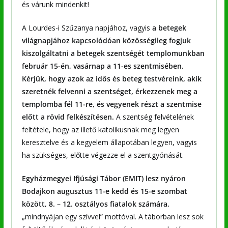
és várunk mindenkit!
A Lourdes-i Szűzanya napjához, vagyis
a betegek
világnapjához kapcsolódóan
közösségileg fogjuk
kiszolgáltatni a betegek szentségét templomunkban
február 15-én, vasárnap a 11-es szentmisében.
Kérjük, hogy azok az idős és beteg testvéreink, akik
szeretnék felvenni a szentséget, érkezzenek meg a
templomba fél 11-re, és vegyenek részt a szentmise
előtt a rövid felkészítésen.
A szentség felvételének
feltétele, hogy az illető katolikusnak meg legyen
keresztelve és a kegyelem állapotában legyen, vagyis
ha szükséges, előtte végezze el a szentgyónását.
Egyházmegyei Ifjúsági Tábor (EMIT) lesz nyáron
Bodajkon augusztus 11-e kedd és 15-e szombat
között, 8. – 12. osztályos fiatalok számára,
„mindnyájan egy szívvel” mottóval. A táborban lesz sok