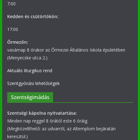
7:00
Kedden és csütörtökön:
17:00
Őrmezőn:
vasárnap 8 órakor az Őrmezei Általános Iskola épületében
(Menyecske utca 2.)
Aktuális liturgikus rend
Szentgyónási lehetőségek
Szentségimádás
Szentségi kápolna nyitvatartása:
Minden nap reggel 8 órától este 6 óráig.
(Megközelíthető: az udvarról, az Altemplom bejáratán
keresztül.)