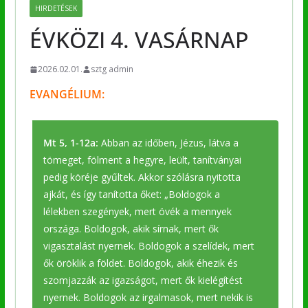
HIRDETÉSEK
ÉVKÖZI 4. VASÁRNAP
2026.02.01.
sztg admin
EVANGÉLIUM:
Mt 5, 1-12a:
Abban az időben, Jézus, látva a
tömeget, fölment a hegyre, leült, tanítványai
pedig köréje gyűltek. Akkor szólásra nyitotta
ajkát, és így tanította őket: „Boldogok a
lélekben szegények, mert övék a mennyek
országa. Boldogok, akik sírnak, mert ők
vigasztalást nyernek. Boldogok a szelídek, mert
ők öröklik a földet. Boldogok, akik éhezik és
szomjazzák az igazságot, mert ők kielégítést
nyernek. Boldogok az irgalmasok, mert nekik is