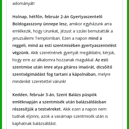
adományát!
Holnap, hétfőn, február 2-án Gyertyaszentelő
Boldogasszony ünnepe lesz,
amikor egyházunk arra
emlékezik, hogy Urunkat, Jézust a szülei bemutatták a
jeruzsálemi Templomban. Ezen a napon
mind a
reggeli, mind az esti szentmisében
gyertyaszentelést
végzünk.
Akik szeretnének gyertyát megáldatni, kérjük,
hogy erre az alkalomra hozzanak magukkal.
Az esti
szentmise után
Imre atya gitáros imaórát, dicsőítő
szentségimádást fog tartani a kápolnában
, melyre
mindenkit szeretettel várunk!
Kedden, február 3-án, Szent Balázs püspök
emléknapján a szentmisék után
balázsáldásban
részesítjük a testvéreket.
Akik ezen a napon nem
tudnak eljönni, azok a vasárnapi szentmisék után is
kaphatnak balázsáldást.