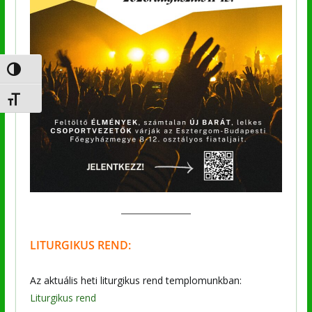
Nagy kontraszt váltása
Betűméret váltása
LITURGIKUS REND:
Az aktuális heti liturgikus rend templomunkban:
Liturgikus rend