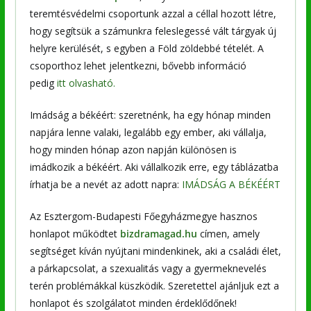
teremtésvédelmi csoportunk azzal a céllal hozott létre,
hogy segítsük a számunkra feleslegessé vált tárgyak új
helyre kerülését, s egyben a Föld zöldebbé tételét. A
csoporthoz lehet jelentkezni, bővebb információ
pedig
itt olvasható.
Imádság a békéért: szeretnénk, ha egy hónap minden
napjára lenne valaki, legalább egy ember, aki vállalja,
hogy minden hónap azon napján különösen is
imádkozik a békéért. Aki vállalkozik erre, egy táblázatba
írhatja be a nevét az adott napra:
IMÁDSÁG A BÉKÉÉRT
Az Esztergom-Budapesti Főegyházmegye hasznos
honlapot működtet
bizdramagad.hu
címen, amely
segítséget kíván nyújtani mindenkinek, aki a családi élet,
a párkapcsolat, a szexualitás vagy a gyermeknevelés
terén problémákkal küszködik. Szeretettel ajánljuk ezt a
honlapot és szolgálatot minden érdeklődőnek!