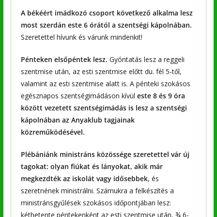
A békéért imádkozó csoport következő alkalma lesz
most szerdán este 6 órától a szentségi kápolnában.
Szeretettel hívunk és várunk mindenkit!
Pénteken elsőpéntek lesz.
Gyóntatás lesz a reggeli
szentmise után, az esti szentmise előtt du. fél 5-től,
valamint az esti szentmise alatt is. A pénteki szokásos
egésznapos szentségimádáson kívül
este 8 és 9 óra
között
vezetett szentségimádás is lesz a szentségi
kápolnában az Anyaklub tagjainak
közreműködésével.
Plébániánk ministráns közössége szeretettel vár új
tagokat: olyan fiúkat és lányokat, akik már
megkezdték az iskolát vagy idősebbek
, és
szeretnének ministrálni. Számukra a felkészítés a
ministránsgyűlések szokásos időpontjában lesz:
kéthetente péntekenként az esti szentmise után, ¾ 6-