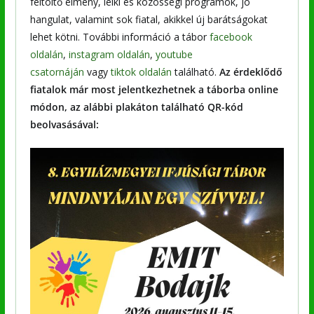
feltöltő élmény, lelki és közösségi programok, jó
hangulat, valamint sok fiatal, akikkel új barátságokat
lehet kötni. További információ a tábor
facebook
oldalán
,
instagram oldalán
,
youtube
csatornáján
vagy
tiktok oldalán
található.
Az érdeklődő
fiatalok már most jelentkezhetnek a táborba online
módon, az alábbi plakáton található QR-kód
beolvasásával: