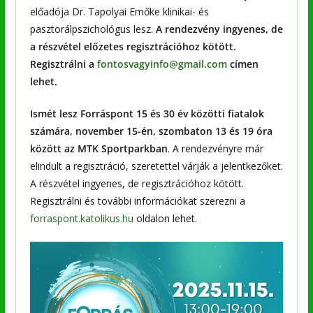
előadója Dr. Tapolyai Emőke klinikai- és
pasztorálpszichológus lesz.
A rendezvény ingyenes, de
a részvétel előzetes regisztrációhoz kötött.
Regisztrálni a
fontosvagyinfo@gmail.com
címen
lehet.
Ismét lesz Forráspont 15 és 30 év közötti fiatalok
számára, november 15-én, szombaton 13 és 19 óra
között az MTK Sportparkban
. A rendezvényre már
elindult a regisztráció, szeretettel várják a jelentkezőket.
A részvétel ingyenes, de regisztrációhoz kötött.
Regisztrálni és további információkat szerezni a
forraspont.katolikus.hu
oldalon lehet.