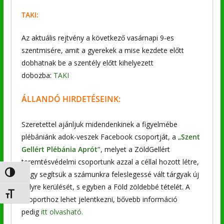
TAKI:
Az aktuális rejtvény a következő vasárnapi 9-es
szentmisére, amit a gyerekek a mise kezdete előtt
dobhatnak be a szentély előtt kihelyezett
dobozba:
TAKI
ÁLLANDÓ HIRDETÉSEINK:
Szeretettel ajánljuk midendenkinek a figyelmébe
plébániánk adok-veszek Facebook csoportját, a
„Szent
Gellért Plébánia Aprót”
, melyet a ZöldGellért
teremtésvédelmi csoportunk azzal a céllal hozott létre,
Nagy kontraszt váltása
hogy segítsük a számunkra feleslegessé vált tárgyak új
helyre kerülését, s egyben a Föld zöldebbé tételét. A
Betűméret váltása
csoporthoz lehet jelentkezni, bővebb információ
pedig
itt olvasható.