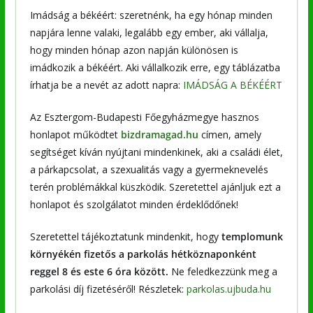
Imádság a békéért: szeretnénk, ha egy hónap minden
napjára lenne valaki, legalább egy ember, aki vállalja,
hogy minden hónap azon napján különösen is
imádkozik a békéért. Aki vállalkozik erre, egy táblázatba
írhatja be a nevét az adott napra:
IMÁDSÁG A BÉKÉÉRT
Az Esztergom-Budapesti Főegyházmegye hasznos
honlapot működtet
bizdramagad.hu
címen, amely
segítséget kíván nyújtani mindenkinek, aki a családi élet,
a párkapcsolat, a szexualitás vagy a gyermeknevelés
terén problémákkal küszködik. Szeretettel ajánljuk ezt a
honlapot és szolgálatot minden érdeklődőnek!
Szeretettel tájékoztatunk mindenkit, hogy
templomunk
környékén fizetős a parkolás hétköznaponként
reggel 8 és este 6 óra között.
Ne feledkezzünk meg a
parkolási díj fizetéséről! Részletek:
parkolas.ujbuda.hu