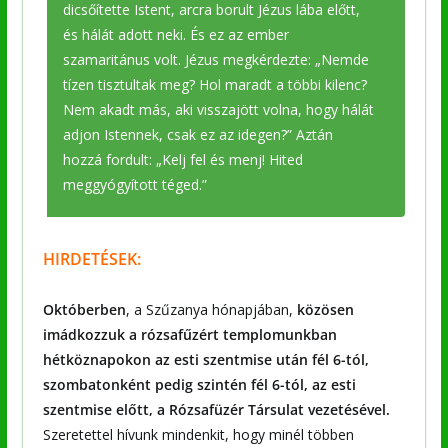
dicsőítette Istent, arcra borult Jézus lába előtt,
és hálát adott neki. És ez az ember
szamaritánus volt. Jézus megkérdezte: „Nemde
tízen tisztultak meg? Hol maradt a többi kilenc?
Nem akadt más, aki visszajött volna, hogy hálát
adjon Istennek, csak ez az idegen?” Aztán
hozzá fordult: „Kelj fel és menj! Hited
meggyógyított téged.”
HIRDETÉSEK:
Októberben
, a Szűzanya hónapjában,
közösen
imádkozzuk a
rózsafűzért
templomunkban
hétköznapokon az esti szentmise után fél 6-tól,
szombatonként pedig szintén fél 6-tól, az esti
szentmise előtt, a Rózsafüzér Társulat vezetésével.
Szeretettel hívunk mindenkit, hogy minél többen