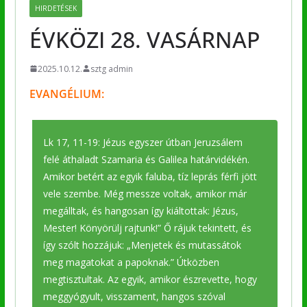
HIRDETÉSEK
ÉVKÖZI 28. VASÁRNAP
2025.10.12.
sztg admin
EVANGÉLIUM:
Lk 17, 11-19: Jézus egyszer útban Jeruzsálem
felé áthaladt Szamaria és Galilea határvidékén.
Amikor betért az egyik faluba, tíz leprás férfi jött
vele szembe. Még messze voltak, amikor már
megálltak, és hangosan így kiáltottak: Jézus,
Mester! Könyörülj rajtunk!” Ő rájuk tekintett, és
így szólt hozzájuk: „Menjetek és mutassátok
meg magatokat a papoknak.” Útközben
megtisztultak. Az egyik, amikor észrevette, hogy
meggyógyult, visszament, hangos szóval