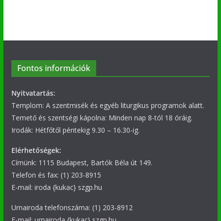
Fontos információk
Nyitvatartás:
Templom: A szentmisék és egyéb liturgikus programok alatt.
Temető és szentségi kápolna: Minden nap 8-tól 18 óráig.
Irodák: Hétfőtől péntekig 9.30 – 16.30-ig.
Elérhetőségek:
Címünk: 1115 Budapest, Bartók Béla út 149.
Telefon és fax: (1) 203-8915
E-mail: iroda {kukac} szgp.hu
Urnairoda telefonszáma: (1) 203-8912
E-mail: urnairoda {kukac} szgp.hu