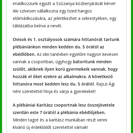
imádkozzunk együtt a Szűzanya közbenjárását kérve!
Aki szívesen vállalkozna egy tized hangos
előimádkozására, az jelentkezhet a sekrestyében, egy
táblázatba beírva a nevét.
Ovisok és 1. osztályosok számára hittanórát tartunk
plébániánkon minden kedden du. 5 órától az
ebédlőben.
Az idei tanévben egyelőre nagyon kevesen
vannak a csoportban, úgyhogy
bátorítunk minden
szülőt, akiknek ilyen korú gyermekeik vannak, hogy
hozzák el őket ezekre az alkalmakra. A következő
hittanóra most kedden lesz du. 5 órától.
Rajszi Ági
néni szeretettel hívja és várja a gyerekeket!
A plébániai Karitász csoportnak lesz összejövetele
szerdán este 7 órától a plébánia ebédlőjében.
Minden tagot és a karitász munkában részt venni
kívánó új érdeklődőt szeretettel várnak!