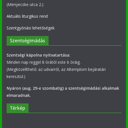
(Menyecske utca 2.)
Aktuális liturgikus rend
Szentgyónási lehetőségek
Szentségimádás
Szentségi kápolna nyitvatartása:
Minden nap reggel 8 órától este 6 óráig.
(Megközelíthető: az udvarról, az Altemplom bejáratán
keresztül.)
Nyáron (aug. 29-e szombatig) a szentségimádási alkalmak
elmaradnak.
Térkép