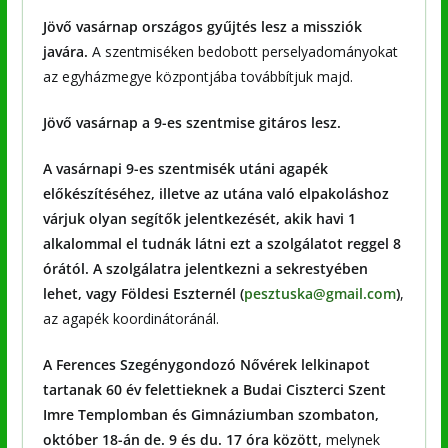
Jövő vasárnap országos gyűjtés lesz a missziók
javára.
A szentmiséken bedobott perselyadományokat
az egyházmegye központjába továbbítjuk majd.
Jövő vasárnap a 9-es szentmise gitáros lesz.
A vasárnapi 9-es szentmisék utáni agapék
előkészítéséhez, illetve az utána való elpakoláshoz
várjuk olyan segítők jelentkezését, akik havi 1
alkalommal el tudnák látni ezt a szolgálatot reggel 8
órától. A szolgálatra jelentkezni a sekrestyében
lehet, vagy Földesi Eszternél (
pesztuska@gmail.com
)
,
az agapék koordinátoránál.
A Ferences Szegénygondozó Nővérek lelkinapot
tartanak 60 év felettieknek a Budai Ciszterci Szent
Imre Templomban és Gimnáziumban szombaton,
október 18-án de. 9 és du. 17 óra között
, melynek