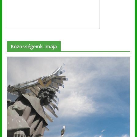
Közösségeink imája