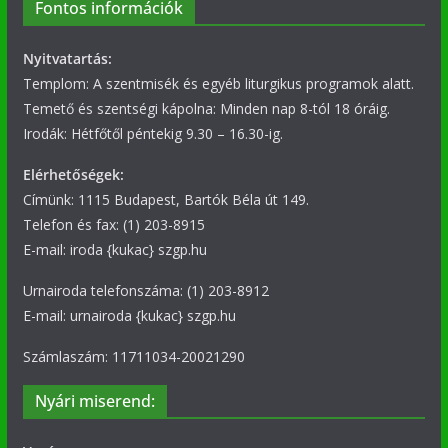
Fontos információk
Nyitvatartás:
Templom: A szentmisék és egyéb liturgikus programok alatt.
Temető és szentségi kápolna: Minden nap 8-tól 18 óráig.
Irodák: Hétfőtől péntekig 9.30 – 16.30-ig.
Elérhetőségek:
Címünk: 1115 Budapest, Bartók Béla út 149.
Telefon és fax: (1) 203-8915
E-mail: iroda {kukac} szgp.hu
Urnairoda telefonszáma: (1) 203-8912
E-mail: urnairoda {kukac} szgp.hu
Számlaszám: 11711034-20021290
Nyári miserend: