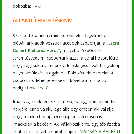
dobozba:
TAKI
ÁLLANDÓ HIRDETÉSEINK:
Szeretettel ajánljuk midendenkinek a figyelmébe
plébániánk adok-veszek Facebook csoportját, a
„Szent
Gellért Plébánia Aprót”
, melyet a ZöldGellért
teremtésvédelmi csoportunk azzal a céllal hozott létre,
hogy segítsük a számunkra feleslegessé vált tárgyak új
helyre kerülését, s egyben a Föld zöldebbé tételét. A
csoporthoz lehet jelentkezni, bővebb információ
pedig
itt olvasható.
Imádság a békéért: szeretnénk, ha egy hónap minden
napjára lenne valaki, legalább egy ember, aki vállalja,
hogy minden hónap azon napján különösen is
imádkozik a békéért. Aki vállalkozik erre, egy táblázatba
írhatja be a nevét az adott napra:
IMÁDSÁG A BÉKÉÉRT