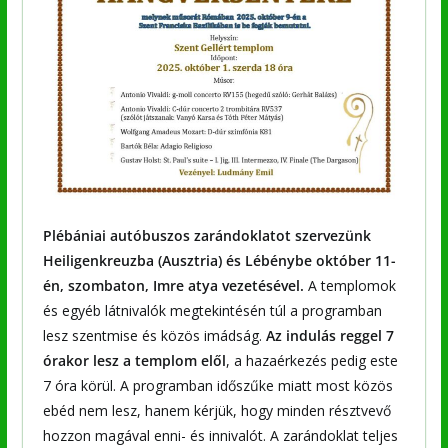
Plébániai autóbuszos zarándoklatot szervezünk
Heiligenkreuzba (Ausztria) és Lébénybe október 11-
én, szombaton, Imre atya vezetésével.
A templomok
és egyéb látnivalók megtekintésén túl a programban
lesz szentmise és közös imádság.
Az indulás reggel 7
órakor lesz a templom elől
, a hazaérkezés pedig este
7 óra körül. A programban időszűke miatt most közös
ebéd nem lesz, hanem kérjük, hogy minden résztvevő
hozzon magával enni- és innivalót. A zarándoklat teljes