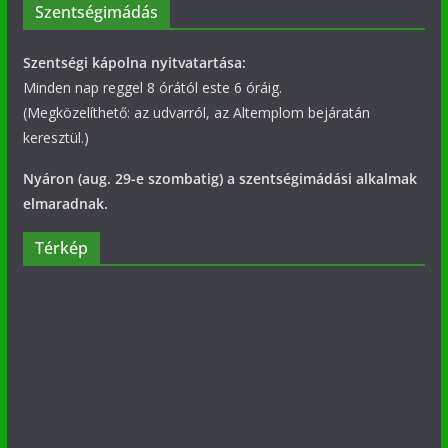
Szentségimádás
Szentségi kápolna nyitvatartása:
Minden nap reggel 8 órától este 6 óráig.
(Megközelíthető: az udvarról, az Altemplom bejáratán
keresztül.)
Nyáron (aug. 29-e szombatig) a szentségimádási alkalmak
elmaradnak.
Térkép