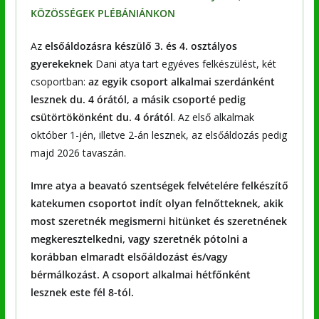
KÖZÖSSÉGEK PLÉBÁNIÁNKON
Az
elsőáldozásra készülő 3. és 4. osztályos
gyerekeknek
Dani atya tart egyéves felkészülést, két
csoportban:
az egyik csoport alkalmai szerdánként
lesznek du. 4 órától, a másik csoporté pedig
csütörtökönként du. 4 órától
. Az első alkalmak
október 1-jén, illetve 2-án lesznek, az elsőáldozás pedig
majd 2026 tavaszán.
Imre atya a beavató szentségek felvételére felkészítő
katekumen csoportot indít olyan felnőtteknek, akik
most szeretnék megismerni hitünket és szeretnének
megkeresztelkedni, vagy szeretnék pótolni a
korábban elmaradt elsőáldozást és/vagy
bérmálkozást. A csoport alkalmai hétfőnként
lesznek este fél 8-tól.