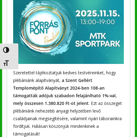
Nagy kontraszt váltása
Betűméret váltása
Szeretettel tájékoztatjuk kedves testvéreinket, hogy
plébániánk alapítványát,
a Szent Gellért
Templomépítő Alapítványt 2024-ben 108-an
támogatták adójuk szabadon felajánlható 1%-val,
mely összesen 1.380.820 Ft-ot jelent
. Ezt az összeget
plébániánk nehezebb anyagi helyzetben levő
családjainak megsegítésére, valamint nyári táborainkra
fordítjuk. Hálásan köszönjük mindenkinek a
támogatását!