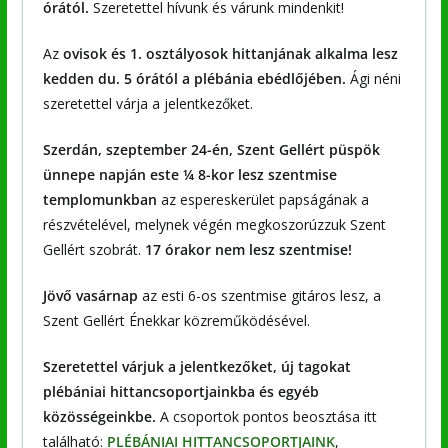
órától.
Szeretettel hívunk és várunk mindenkit!
Az
ovisok és 1. osztályosok hittanjának alkalma lesz
kedden du. 5 órától a plébánia ebédlőjében.
Ági néni
szeretettel várja a jelentkezőket.
Szerdán, szeptember 24-én, Szent Gellért püspök
ünnepe napján este ¼ 8-kor lesz szentmise
templomunkban
az espereskerület papságának a
részvételével, melynek végén megkoszorúzzuk Szent
Gellért szobrát.
17 órakor nem lesz szentmise!
Jövő vasárnap
az esti 6-os szentmise gitáros lesz, a
Szent Gellért Énekkar közreműködésével.
Szeretettel várjuk a jelentkezőket, új tagokat
plébániai hittancsoportjainkba és egyéb
közösségeinkbe.
A csoportok pontos beosztása itt
található:
PLÉBÁNIAI HITTANCSOPORTJAINK
,