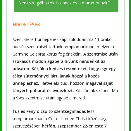
Nem szolgálhattok Istennek és a mammonnak.”
HIRDETÉSEK:
Szent Gellért ünnepéhez kapcsolódóan ma 11 órakor
búcsús szentmisét tartunk templomunkban, melyen a
Carmine Celebrat kórus fog énekelni.
A szentmise után
szokásos módon agapéra hívunk mindenkit az
udvaron.
Kérjük a kedves testvéreket, hogy egy-egy
tálca süteménnyel járuljanak hozzá a közös
ünnepléshez, illetve aki tud, hozzon magával saját
tányért, poharat és evőezközt.
Köszönjük szépen! Ma
a 9-es szentmise utáni agapé elmarad.
Tűz és Fény dicsőítő szentségimádás
lesz
templomunkban a Cor et Lumen Christi közösség
szervezésében
hétfőn,
szeptember 22-én este 7