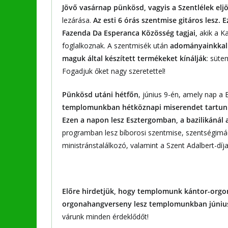
Jövő vasárnap pünkösd, vagyis a Szentlélek elj
lezárása.
Az esti 6 órás szentmise gitáros lesz
Fazenda Da Esperanca Közösség tagjai,
akik a K
foglalkoznak. A szentmisék után
adományainkkal 
maguk által készített termékeket kínálják
: süte
Fogadjuk őket nagy szeretettel!
Pünkösd utáni hétfőn
, június 9-én, amely nap a
templomunkban hétköznapi miserendet tartun
Ezen a napon lesz Esztergomban, a bazilikánál 
programban lesz bíborosi szentmise, szentségim
ministránstalálkozó, valamint a Szent Adalbert-díj
Előre hirdetjük, hogy templomunk kántor-orgon
orgonahangverseny lesz templomunkban június 1
várunk minden érdeklődőt!