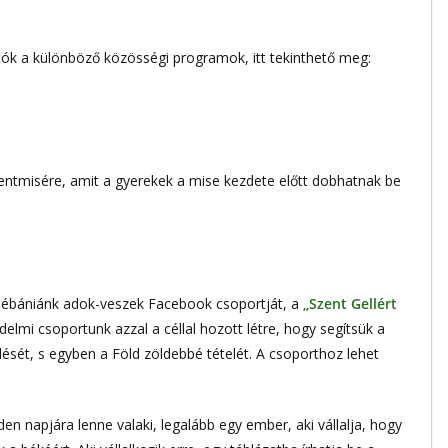
k a különböző közösségi programok, itt tekinthető meg:
zentmisére, amit a gyerekek a mise kezdete előtt dobhatnak be
plébániánk adok-veszek Facebook csoportját, a
„Szent Gellért
delmi csoportunk azzal a céllal hozott létre, hogy segítsük a
lését, s egyben a Föld zöldebbé tételét. A csoporthoz lehet
n napjára lenne valaki, legalább egy ember, aki vállalja, hogy