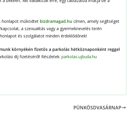
békéért. Aki vállalkozik erre, egy táblázatba írhatja be a
s honlapot működtet
bizdramagad.hu
címen, amely segítséget
párkapcsolat, a szexualitás vagy a gyermeknevelés terén
a honlapot és szolgálatot minden érdeklődőnek!
munk környékén fizetős a parkolás hétköznaponként reggel
olási díj fizetéséről! Részletek:
parkolas.ujbuda.hu
PÜNKÖSDVASÁRNAP