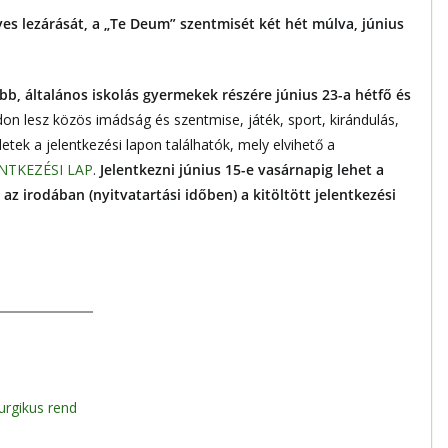
es lezárását, a „Te Deum” szentmisét két hét múlva, június
bb, általános iskolás gyermekek részére június 23-a hétfő és
n lesz közös imádság és szentmise, játék, sport, kirándulás,
tek a jelentkezési lapon találhatók, mely elvihető a
NTKEZÉSI LAP
.
Jelentkezni június 15-e vasárnapig lehet a
az irodában (nyitvatartási időben) a kitöltött jelentkezési
turgikus rend