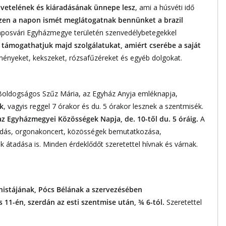
övetelének és kiáradásának ünnepe lesz
, ami a húsvéti idő
. Ezen a napon ismét meglátogatnak bennünket a brazil
aposvári Egyházmegye területén szenvedélybetegekkel
támogathatjuk majd szolgálatukat, amiért cserébe a saját
ményeket, kekszeket, rózsafűzéreket és egyéb dolgokat.
 Boldogságos Szűz Mária, az Egyház Anyja emléknapja,
k
, vagyis reggel 7 órakor és du. 5 órakor lesznek a szentmisék.
az
Egyházmegyei Közösségek Napja, de. 10-től du. 5 óráig.
A
ádás, orgonakoncert, közösségek bemutatkozása,
ak átadása is. Minden érdeklődőt szeretettel hívnak és várnak.
istájának, Pócs Bélának a szervezésében
1-én, szerdán az esti szentmise után, ¾ 6-tól.
Szeretettel