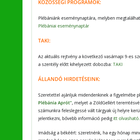
KÖZÖSSÉGI PROGRAMOK:
Plébániánk eseménynaptára, melyben megtalálható
Plébániai eseménynaptár
TAKI:
Az aktuális rejtvény a következő vasárnapi 9-es s
a szentély előtt kihelyezett dobozba:
TAKI
ÁLLANDÓ HIRDETÉSEINK:
Szeretettel ajánljuk midendenkinek a figyelmébe 
Plébánia Aprót”
, melyet a ZöldGellért teremtésvé
számunkra feleslegessé vált tárgyak új helyre kerü
jelentkezni, bővebb információ pedig
itt olvasható.
Imádság a békéért: szeretnénk, ha egy hónap minde