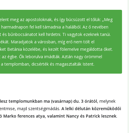
jelent meg az apostoloknak, és így búcsúzott el tőlük: „Meg
s harmadnapon fel kell támadnia a halálból. Az ő nevében
és bűnbocsánatot kell hirdetni. Ti vagytok ezeknek tanúi.
kát. Maradjatok a városban, míg erő nem tölt el
ket Betánia közelébe, és kezét fölemelve megáldotta őket.
tt az égbe. Ők leborulva imádták. Aztán nagy örömmel
k a templomban, dicsérték és magasztalták Istent.
n lesz templomunkban ma (vasárnap) du. 3 órától
, melynek
szentmise, majd szentségimádás.
A lelki délután közreműködői
ó Marko ferences atya, valamint Nancy és Patrick lesznek
.