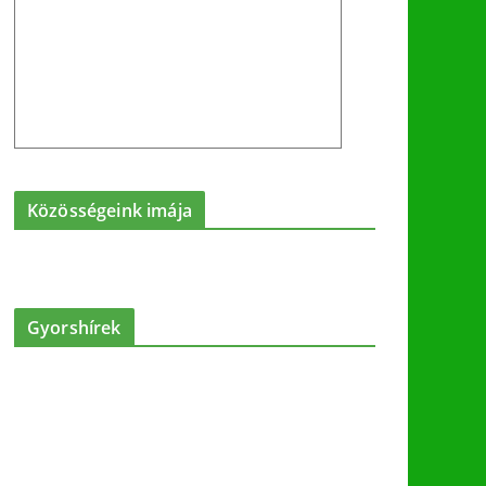
Közösségeink imája
Gyorshírek