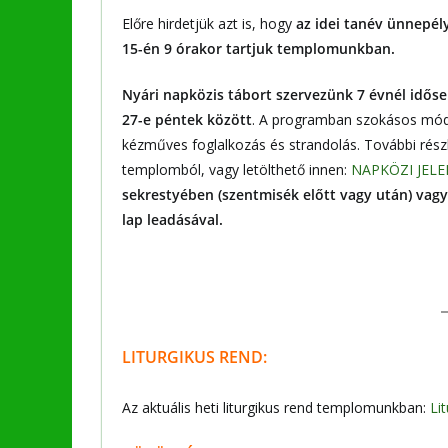
Előre hirdetjük azt is, hogy
az idei tanév ünnepély
15-én 9 órakor tartjuk templomunkban.
Nyári napközis tábort szervezünk 7 évnél időse
27-e péntek között
. A programban szokásos módo
kézműves foglalkozás és strandolás. További részle
templomból, vagy letölthető innen:
NAPKÖZI JELE
sekrestyében (szentmisék előtt vagy után) vagy 
lap leadásával.
LITURGIKUS REND:
Az aktuális heti liturgikus rend templomunkban:
Li