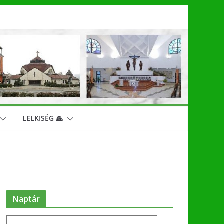
LELKISÉG 🙏
Naptár