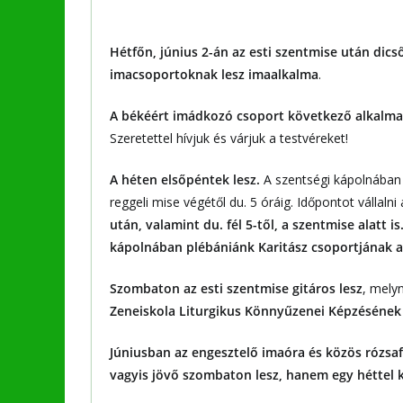
Hétfőn, június 2-án az esti szentmise után dic
imacsoportoknak lesz imaalkalma
.
A békéért imádkozó csoport következő alkalma 
Szeretettel hívjuk és várjuk a testvéreket!
A héten elsőpéntek lesz.
A
szentségi kápolnába
reggeli mise végétől du. 5 óráig. Időpontot vállalni
után, valamint du. fél 5-től, a szentmise alatt i
kápolnában plébániánk Karitász csoportjának a
Szombaton az esti szentmise gitáros lesz
, mely
Zeneiskola Liturgikus Könnyűzenei Képzésének 
Júniusban az engesztelő imaóra és közös rózsa
vagyis jövő szombaton lesz, hanem egy héttel 