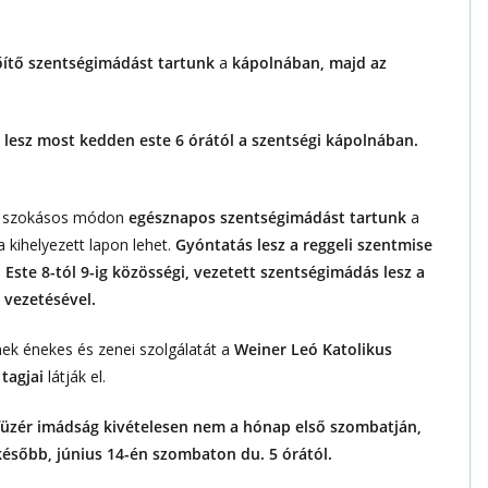
sőítő szentségimádást tartunk
a
kápolnában,
majd az
lesz most kedden este 6 órától a szentségi kápolnában.
n szokásos módon
egésznapos szentségimádást tartunk
a
 a kihelyezett lapon lehet.
Gyóntatás lesz a reggeli szentmise
s. Este 8-tól 9-ig közösségi, vezetett szentségimádás lesz a
 vezetésével.
nek énekes és zenei szolgálatát a
Weiner Leó Katolikus
tagjai
látják el.
füzér imádság kivételesen nem a hónap első szombatján,
később, június 14-én szombaton du. 5 órától.