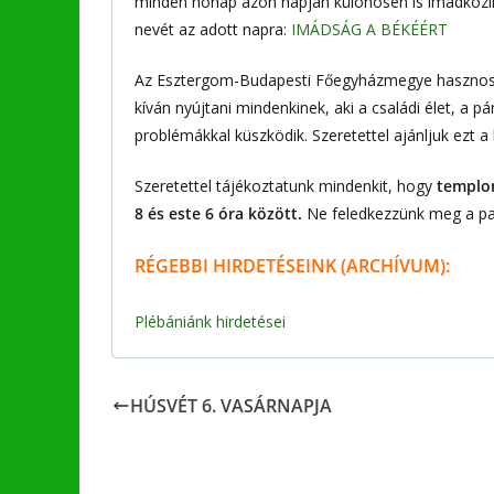
minden hónap azon napján különösen is imádkozik a 
nevét az adott napra:
IMÁDSÁG A BÉKÉÉRT
Az Esztergom-Budapesti Főegyházmegye haszno
kíván nyújtani mindenkinek, aki a családi élet, a 
problémákkal küszködik. Szeretettel ajánljuk ezt 
Szeretettel tájékoztatunk mindenkit, hogy
templo
8 és este 6 óra között.
Ne feledkezzünk meg a park
RÉGEBBI
HIRDETÉSEINK (ARCHÍVUM):
Plébániánk hirdetései
HÚSVÉT 6. VASÁRNAPJA