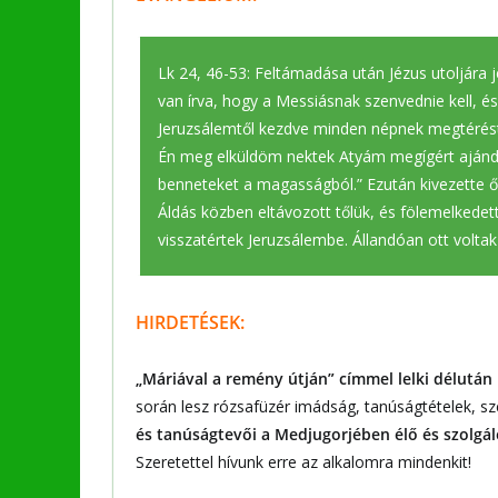
Lk 24, 46-53: Feltámadása után Jézus utoljára 
van írva, hogy a Messiásnak szenvednie kell, é
Jeruzsálemtől kezdve minden népnek megtérést 
Én meg elküldöm nektek Atyám megígért ajándé
benneteket a magasságból.” Ezután kivezette ő
Áldás közben eltávozott tőlük, és fölemelkede
visszatértek Jeruzsálembe. Állandóan ott volta
HIRDETÉSEK:
„Máriával a remény útján” címmel lelki délutá
során lesz rózsafüzér imádság, tanúságtételek, 
és tanúságtevői a Medjugorjében élő és szolgál
Szeretettel hívunk erre az alkalomra mindenkit!