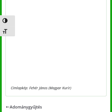
Nagy kontraszt váltása
Betűméret váltása
Címlapkép: Fehér János (Magyar Kurír)
Adománygyűjtés