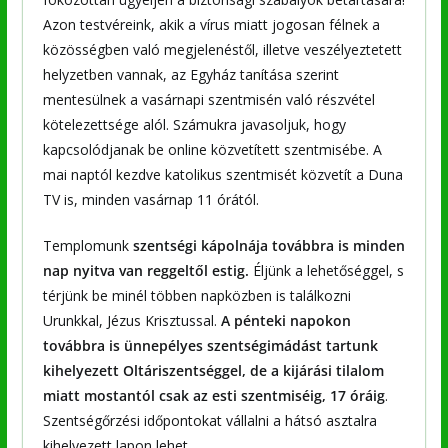
Azon testvéreink, akik a vírus miatt jogosan félnek a
közösségben való megjelenéstől, illetve veszélyeztetett
helyzetben vannak, az Egyház tanítása szerint
mentesülnek a vasárnapi szentmisén való részvétel
kötelezettsége alól. Számukra javasoljuk, hogy
kapcsolódjanak be online közvetített szentmisébe. A
mai naptól kezdve katolikus szentmisét közvetít a Duna
TV is, minden vasárnap 11 órától.
Templomunk
szentségi kápolnája továbbra is minden
nap nyitva van reggeltől estig.
Éljünk a lehetőséggel, s
térjünk be minél többen napközben is találkozni
Urunkkal, Jézus Krisztussal.
A pénteki napokon
továbbra is ünnepélyes szentségimádást tartunk
kihelyezett Oltáriszentséggel, de a kijárási tilalom
miatt mostantól csak az esti szentmiséig, 17 óráig
.
Szentségőrzési időpontokat vállalni a hátsó asztalra
kihelyezett lapon lehet.