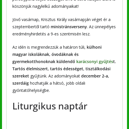
köszönjük nagylelkű adományaikat!
Jövő vasárnap, Krisztus Király vasárnapján véget ér a
szeptembertől tartó
ministránsverseny
. Az ünnepélyes
eredményhirdetés a 9-es szentmisén lesz.
Az idén is megrendezzük a határon túli,
külhoni
magyar iskoláknak, óvodáknak és
gyermekotthonoknak küldendő
karácsonyi gyűjtés
t.
Tartós élelmiszert, tartós édességet, tisztálkodási
szereket
gyűjtünk. Az adományokat
december 2-a,
szerdáig
hozhatják a hátsó, jobb oldali
gyóntatóhelyiségbe.
Liturgikus naptár