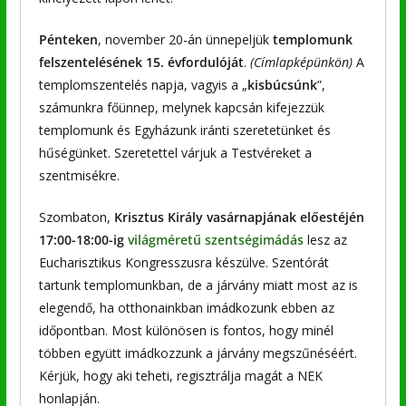
Pénteken
, november 20-án ünnepeljük
templomunk
felszentelésének 15. évfordulóját
.
(Címlapképünkön)
A
templomszentelés napja, vagyis a „
kisbúcsúnk
”,
számunkra főünnep, melynek kapcsán kifejezzük
templomunk és Egyházunk iránti szeretetünket és
hűségünket. Szeretettel várjuk a Testvéreket a
szentmisékre.
Szombaton,
Krisztus Király vasárnapjának előestéjén
17:00-18:00-ig
világméretű szentségimádás
lesz az
Eucharisztikus Kongresszusra készülve. Szentórát
tartunk templomunkban, de a járvány miatt most az is
elegendő, ha otthonainkban imádkozunk ebben az
időpontban. Most különösen is fontos, hogy minél
többen együtt imádkozzunk a járvány megszűnéséért.
Kérjük, hogy aki teheti, regisztrálja magát a NEK
honlapján.