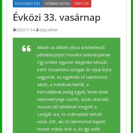
KÖZÖSSÉGI ÉLET
PLÉBÁNIA IRODA
TEMPLOM
Évközi 33. vasárnap
2020.11.14.
sztg admin
Abban az időben Jézus a következő
példabeszédet mondta tanítványainak:
Egy ember egyszer idegenbe készült,
ezért összehívta szolgáit és rájuk bízta
vagyonát. Az egyiknek öt talentumot
adott, a másiknak kettőt, a
harmadiknak pedig egyet, kinek kinek
rátermettsége szerint, aztán útra kelt.
Hosszú idő elteltével megjött a
szolgák ura, és számadást tartott
velük. Jött, aki öt talentumot kapott:
hozott másik ötöt is, és így szólt: