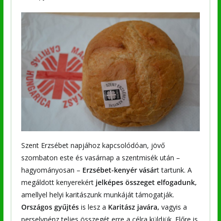
Szent Erzsébet napjához kapcsolódóan, jövő
szombaton este és vasárnap a szentmisék után –
hagyományosan –
Erzsébet-kenyér vásár
t tartunk. A
megáldott kenyerekért
jelképes összeget elfogadunk,
amellyel helyi karitászunk munkáját támogatják.
Országos gyűjtés
is lesz a
Karitász javára,
vagyis a
perselypénz teljes összegét erre a célra küldjük. Előre is