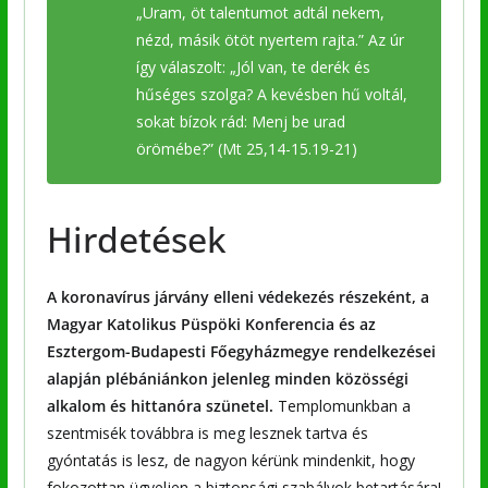
„Uram, öt talentumot adtál nekem,
nézd, másik ötöt nyertem rajta.” Az úr
így válaszolt: „Jól van, te derék és
hűséges szolga? A kevésben hű voltál,
sokat bízok rád: Menj be urad
örömébe?” (Mt 25,14-15.19-21)
Hirdetések
A koronavírus járvány elleni védekezés részeként, a
Magyar Katolikus Püspöki Konferencia és az
Esztergom-Budapesti Főegyházmegye rendelkezései
alapján plébániánkon jelenleg minden közösségi
alkalom és hittanóra szünetel.
Templomunkban a
szentmisék továbbra is meg lesznek tartva és
gyóntatás is lesz, de nagyon kérünk mindenkit, hogy
fokozottan ügyeljen a biztonsági szabályok betartására!