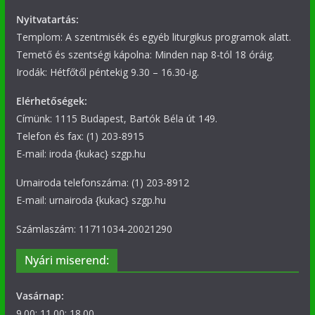
Nyitvatartás:
Templom: A szentmisék és egyéb liturgikus programok alatt.
Temető és szentségi kápolna: Minden nap 8-tól 18 óráig.
Irodák: Hétfőtől péntekig 9.30 – 16.30-ig.
Elérhetőségek:
Címünk: 1115 Budapest, Bartók Béla út 149.
Telefon és fax: (1) 203-8915
E-mail: iroda {kukac} szgp.hu
Urnairoda telefonszáma: (1) 203-8912
E-mail: urnairoda {kukac} szgp.hu
Számlaszám: 11711034-20021290
Nyári miserend:
Vasárnap:
9.00; 11.00; 18.00