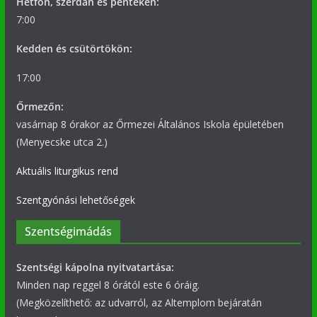
Hétfőn, szerdán és pénteken:
7:00
Kedden és csütörtökön:
17:00
Őrmezőn:
vasárnap 8 órakor az Őrmezei Általános Iskola épületében
(Menyecske utca 2.)
Aktuális liturgikus rend
Szentgyónási lehetőségek
Szentségimádás
Szentségi kápolna nyitvatartása:
Minden nap reggel 8 órától este 6 óráig.
(Megközelíthető: az udvarról, az Altemplom bejáratán