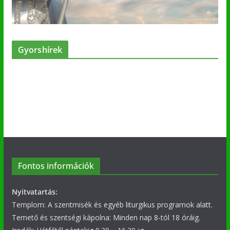
Gyorshírek
Fontos információk
Nyitvatartás:
Templom: A szentmisék és egyéb liturgikus programok alatt.
Temető és szentségi kápolna: Minden nap 8-tól 18 óráig.