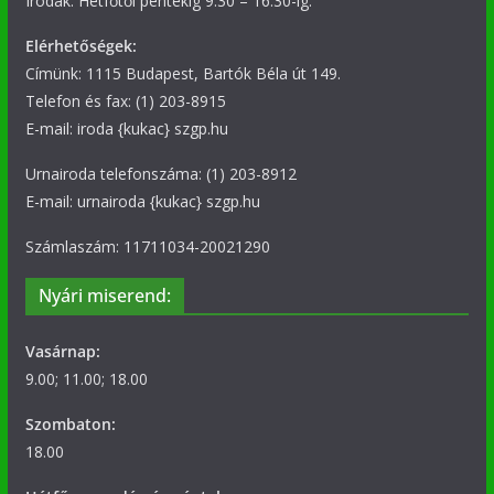
Irodák: Hétfőtől péntekig 9.30 – 16.30-ig.
Elérhetőségek:
Címünk: 1115 Budapest, Bartók Béla út 149.
Telefon és fax: (1) 203-8915
E-mail: iroda {kukac} szgp.hu
Urnairoda telefonszáma: (1) 203-8912
E-mail: urnairoda {kukac} szgp.hu
Számlaszám: 11711034-20021290
Nyári miserend:
Vasárnap:
9.00; 11.00; 18.00
Szombaton:
18.00