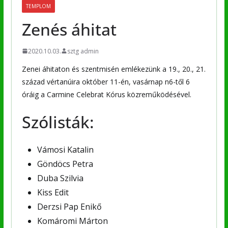
TEMPLOM
Zenés áhitat
2020.10.03.
sztg admin
Zenei áhitaton és szentmisén emlékezünk a 19., 20., 21.
század vértanúira október 11-én, vasárnap n6-től 6
óráig a Carmine Celebrat Kórus közreműködésével.
Szólisták:
Vámosi Katalin
Göndöcs Petra
Duba Szilvia
Kiss Edit
Derzsi Pap Enikő
Komáromi Márton