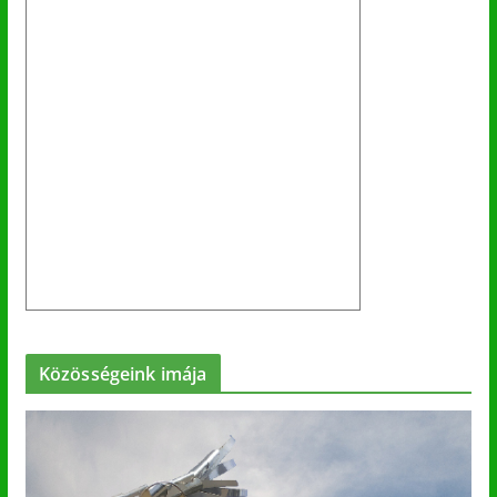
Közösségeink imája