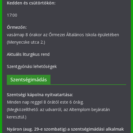
Kedden és csütörtökön:
17:00
Őrmezőn:
vasárnap 8 órakor az Őrmezei Általános Iskola épületében
(Menyecske utca 2.)
Aktuális liturgikus rend
Szentgyónási lehetőségek
Szentségimádás
Szentségi kápolna nyitvatartása:
Minden nap reggel 8 órától este 6 óráig.
(Megközelíthető: az udvarról, az Altemplom bejáratán
keresztül.)
Nyáron (aug. 29-e szombatig) a szentségimádási alkalmak