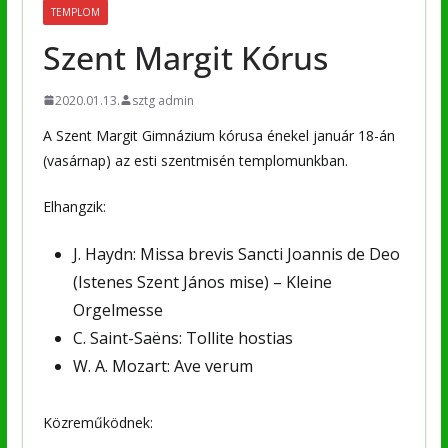
TEMPLOM
Szent Margit Kórus
2020.01.13.
sztg admin
A Szent Margit Gimnázium kórusa énekel január 18-án
(vasárnap) az esti szentmisén templomunkban.
Elhangzik:
J. Haydn: Missa brevis Sancti Joannis de Deo
(Istenes Szent János mise) – Kleine
Orgelmesse
C. Saint-Saëns: Tollite hostias
W. A. Mozart: Ave verum
Közreműködnek: