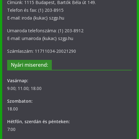
Címünk: 1115 Budapest, Bartók Béla út 149.
Telefon és fax: (1) 203-8915
E-mail: iroda {kukac} szgp.hu
Urnairoda telefonszáma: (1) 203-8912
E-mail: urnairoda {kukac} szgp.hu
Számlaszám: 11711034-20021290
Nyári miserend:
Vasárnap:
9.00; 11.00; 18.00
Szombaton:
18.00
Hétfőn, szerdán és pénteken:
7:00