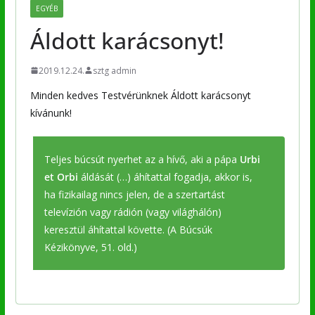
EGYÉB
Áldott karácsonyt!
2019.12.24.
sztg admin
Minden kedves Testvérünknek Áldott karácsonyt
kívánunk!
Teljes búcsút nyerhet az a hívő, aki a pápa
Urbi
et Orbi
áldását (…) áhítattal fogadja, akkor is,
ha fizikailag nincs jelen, de a szertartást
televízión vagy rádión (vagy világhálón)
keresztül áhítattal követte. (A Búcsúk
Kézikönyve, 51. old.)