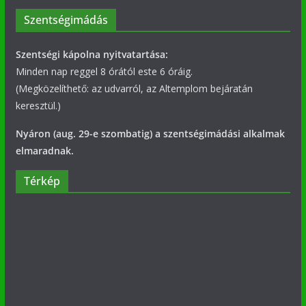
Szentségimádás
Szentségi kápolna nyitvatartása:
Minden nap reggel 8 órától este 6 óráig.
(Megközelíthető: az udvarról, az Altemplom bejáratán
keresztül.)
Nyáron (aug. 29-e szombatig) a szentségimádási alkalmak
elmaradnak.
Térkép