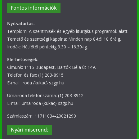
Fontos információk
Nyitvatartás:
Templom: A szentmisék és egyéb liturgikus programok alatt.
Temető és szentségi kápolna: Minden nap 8-tól 18 óráig.
Irodák: Hétfőtől péntekig 9.30 – 16.30-ig.
Elérhetőségek:
Címünk: 1115 Budapest, Bartók Béla út 149.
Telefon és fax: (1) 203-8915
E-mail: iroda {kukac} szgp.hu
Urnairoda telefonszáma: (1) 203-8912
E-mail: urnairoda {kukac} szgp.hu
Számlaszám: 11711034-20021290
Nyári miserend: