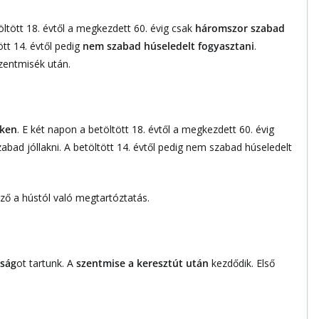
ltött 18. évtől a megkezdett 60. évig csak
háromszor szabad
ött 14. évtől pedig
nem szabad húseledelt fogyasztani
.
zentmisék után.
ken
. E két napon a betöltött 18. évtől a megkezdett 60. évig
bad jóllakni. A betöltött 14. évtől pedig nem szabad húseledelt
ező a hústól való megtartóztatás.
sság
ot tartunk. A
szentmise
a keresztút után
kezdődik. Első