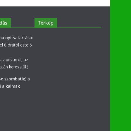
dás
Térkép
na nyitvatartása:
l 8 órától este 6
az udvarról, az
tán keresztül.)
-e szombatig) a
i alkalmak