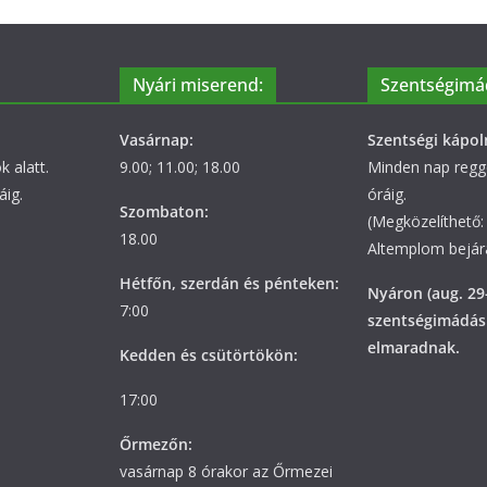
Nyári miserend:
Szentségimá
Vasárnap:
Szentségi kápol
 alatt.
9.00; 11.00; 18.00
Minden nap regge
áig.
óráig.
Szombaton:
(Megközelíthető: 
18.00
Altemplom bejára
Hétfőn, szerdán és pénteken:
Nyáron (aug. 29
7:00
szentségimádás
elmaradnak.
Kedden és csütörtökön:
17:00
Őrmezőn:
vasárnap 8 órakor az Őrmezei