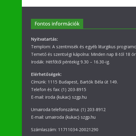
Fontos információk
Nyitvatartás:
Templom: A szentmisék és egyéb liturgikus programok
Temető és szentségi kápolna: Minden nap 8-tól 18 ór
Irodák: Hétfőtől péntekig 9.30 – 16.30-ig.
Elérhetőségek:
Címünk: 1115 Budapest, Bartók Béla út 149.
Telefon és fax: (1) 203-8915
E-mail: iroda {kukac} szgp.hu
Urnairoda telefonszáma: (1) 203-8912
E-mail: urnairoda {kukac} szgp.hu
Számlaszám: 11711034-20021290