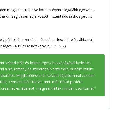
den megkeresztelt hívő köteles évente legalább egyszer –
háromság vasárnapja között – szentáldozáshoz járulni.
ly péntekjén szentáldozás után a feszület előtt áhítattal
ágot. (A Búcsúk Kézikönyve, 8. 1. §. 2)
nt színed előtt és lelkem egész buzgóságával kérlek és
 a hit, remény és szeretet élő érzelmeit, bűneim fölött
s akaratot. Megilletődéssel és szívbeli fájdalommal veszem
ttük, szemem előtt tartva, amit már Dávid próféta
ák kezemet és lábamat, megszámlálták minden csontomat.”