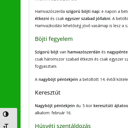
Hamvazószerda
szigorú böjti nap:
e napon a betö
étkezni
és csak
egyszer szabad jóllakni
. A betölt
Hamvazkodási lehetőség jövő vasárnap is lesz a s
Böjti fegyelem
Szigorú böjt
van
hamvazószerdán
és
nagypénte
csak háromszor szabad étkezni és csak egyszer sza
fogyasztani.
A
nagyböjt péntekjein
a betöltött 14. évtől kötel
Keresztút
Nagyböjt péntekjein
du. 5-kor
keresztúti ájtato
alkalom: február 16.
Nagy kontraszt váltása
Húsvéti szentáldozás
Betűméret váltása