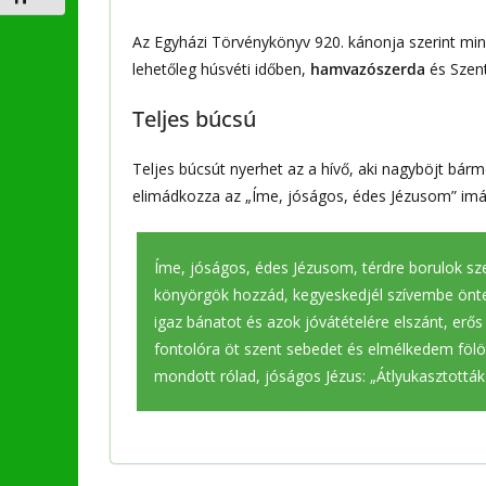
Az Egyházi Törvénykönyv 920. kánonja szerint min
lehetőleg húsvéti időben,
hamvazószerda
és Szent
Teljes búcsú
Teljes búcsút nyerhet az a hívő, aki nagyböjt bárme
elimádkozza az „Íme, jóságos, édes Jézusom” imáds
Íme, jóságos, édes Jézusom, térdre borulok sze
könyörgök hozzád, kegyeskedjél szívembe önteni
igaz bánatot és azok jóvátételére elszánt, erő
fontolóra öt szent sebedet és elmélkedem fölö
mondott rólad, jóságos Jézus: „Átlyukasztott