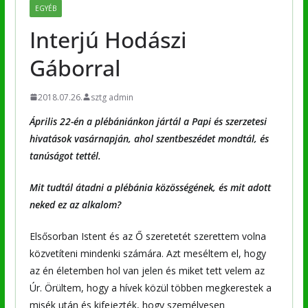
EGYÉB
Interjú Hodászi
Gáborral
2018.07.26.
sztg admin
Április 22-én a plébániánkon jártál a Papi és szerzetesi
hivatások vasárnapján, ahol szentbeszédet mondtál, és
tanúságot tettél.
Mit tudtál átadni a plébánia közösségének, és mit adott
neked ez az alkalom?
Elsősorban Istent és az Ő szeretetét szerettem volna
közvetíteni mindenki számára. Azt meséltem el, hogy
az én életemben hol van jelen és miket tett velem az
Úr. Örültem, hogy a hívek közül többen megkerestek a
misék után és kifejezték, hogy személyesen