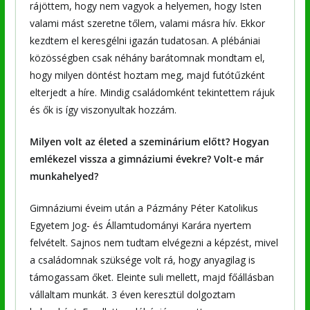
rájöttem, hogy nem vagyok a helyemen, hogy Isten
valami mást szeretne tőlem, valami másra hív. Ekkor
kezdtem el keresgélni igazán tudatosan. A plébániai
közösségben csak néhány barátomnak mondtam el,
hogy milyen döntést hoztam meg, majd futótűzként
elterjedt a híre. Mindig családomként tekintettem rájuk
és ők is így viszonyultak hozzám.
Milyen volt az életed a szeminárium előtt? Hogyan
emlékezel vissza a gimnáziumi évekre? Volt-e már
munkahelyed?
Gimnáziumi éveim után a Pázmány Péter Katolikus
Egyetem Jog- és Államtudományi Karára nyertem
felvételt. Sajnos nem tudtam elvégezni a képzést, mivel
a családomnak szüksége volt rá, hogy anyagilag is
támogassam őket. Eleinte suli mellett, majd főállásban
vállaltam munkát. 3 éven keresztül dolgoztam