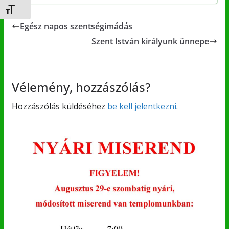
Betűméret váltása
Egész napos szentségimádás
Szent István királyunk ünnepe
Vélemény, hozzászólás?
Hozzászólás küldéséhez
be kell jelentkezni
.