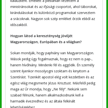
kalauzként. Emellett a plébánián vezettem a
ministránsokat és az ifjúsági csoportot, ahol táborokat,
kirándulásokat és különböző programokat szerveztem
a srácoknak. Nagyon sok szép emléket őrzök ebből az
időszakból.
Hogyan látod a kereszténység jövőjét
Magyarországon, Európában és a világban?
Sokan mondják, hogy paphiány van Magyarországon.
Mások pedig úgy fogalmaznak, hogy ez nem is pap-,
hanem hívőhiány. Mindenki fél és aggódik. Én személy
szerint ilyenkor mosolyogni szoktam és kinyitom a
Szentírást. Tizenkét apostol elég volt kezdetben és az
egész világ megismerte Jézus Krisztust. Másfelől pedig
maga az Úr mondja, hogy „Ne félj!”. Nekünk sem
szabad félnünk, hanem alkalmazkodnunk kell a
harmadik évezredhez és az általa felkínált
lehetőségekhez.