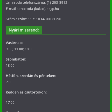
Urnairoda telefonszáma: (1) 203-8912
E-mail: urnairoda {kukac} szgp.hu
Számlaszám: 11711034-20021290
Nyári miserend:
Vasárnap:
9.00; 11.00; 18.00
Szombaton:
18.00
Hétfőn, szerdán és pénteken:
7:00
Kedden és csütörtökön:
17:00