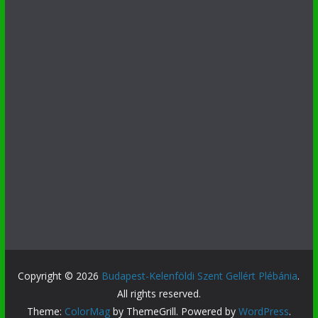
Copyright © 2026
Budapest-Kelenföldi Szent Gellért Plébánia
.
All rights reserved.
Theme:
ColorMag
by ThemeGrill. Powered by
WordPress
.