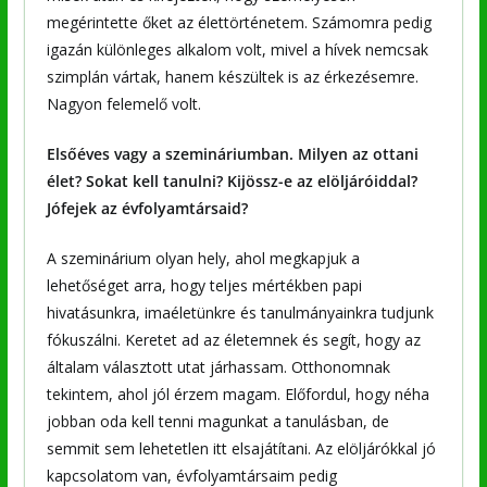
megérintette őket az élettörténetem. Számomra pedig
igazán különleges alkalom volt, mivel a hívek nemcsak
szimplán vártak, hanem készültek is az érkezésemre.
Nagyon felemelő volt.
Elsőéves vagy a szemináriumban. Milyen az ottani
élet? Sokat kell tanulni? Kijössz-e az elöljáróiddal?
Jófejek az évfolyamtársaid?
A szeminárium olyan hely, ahol megkapjuk a
lehetőséget arra, hogy teljes mértékben papi
hivatásunkra, imaéletünkre és tanulmányainkra tudjunk
fókuszálni. Keretet ad az életemnek és segít, hogy az
általam választott utat járhassam. Otthonomnak
tekintem, ahol jól érzem magam. Előfordul, hogy néha
jobban oda kell tenni magunkat a tanulásban, de
semmit sem lehetetlen itt elsajátítani. Az elöljárókkal jó
kapcsolatom van, évfolyamtársaim pedig