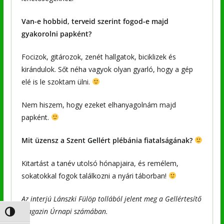
Van-e hobbid, terveid szerint fogod-e majd
gyakorolni papként?
Focizok, gitározok, zenét hallgatok, biciklizek és
kirándulok. Sőt néha vagyok olyan gyarló, hogy a gép
elé is le szoktam ülni.
Nem hiszem, hogy ezeket elhanyagolnám majd
papként.
Mit üzensz a Szent Gellért plébánia fiatalságának?
Kitartást a tanév utolsó hónapjaira, és remélem,
sokatokkal fogok találkozni a nyári táborban!
Az interjú Lánszki Fülöp tollából jelent meg a Gellértesítő
Magazin Úrnapi számában.
Nagy kontraszt váltása