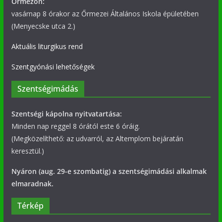
Őrmezőn:
vasárnap 8 órakor az Őrmezei Általános Iskola épületében
(Menyecske utca 2.)
Aktuális liturgikus rend
Szentgyónási lehetőségek
Szentségimádás
Szentségi kápolna nyitvatartása:
Minden nap reggel 8 órától este 6 óráig.
(Megközelíthető: az udvarról, az Altemplom bejáratán
keresztül.)
Nyáron (aug. 29-e szombatig) a szentségimádási alkalmak
elmaradnak.
Térkép