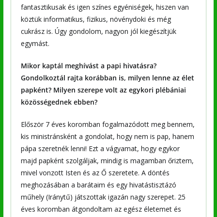
fantasztikusak és igen színes egyéniségek, hiszen van
köztük informatikus, fizikus, növénydoki és még
cukrász is. Úgy gondolom, nagyon jól kiegészítjük
egymást.
Mikor kaptál meghívást a papi hivatásra?
Gondolkoztál rajta korábban is, milyen lenne az élet
papként? Milyen szerepe volt az egykori plébániai
közösségednek ebben?
Először 7 éves koromban fogalmazódott meg bennem,
kis ministránsként a gondolat, hogy nem is pap, hanem
pápa szeretnék lenni! Ezt a vágyamat, hogy egykor
majd papként szolgáljak, mindig is magamban őriztem,
mivel vonzott Isten és az Ő szeretete. A döntés
meghozásában a barátaim és egy hivatástisztázó
műhely (Iránytű) játszottak igazán nagy szerepet. 25
éves koromban átgondoltam az egész életemet és