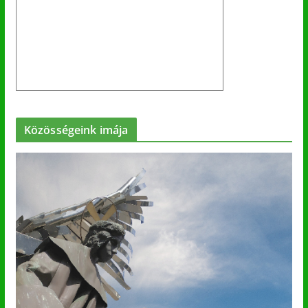
Közösségeink imája