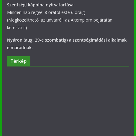
Szentségi kápolna nyitvatartása:
Minden nap reggel 8 órától este 6 óráig.
(Megközelíthető: az udvarról, az Altemplom bejáratán
keresztül.)
Nyáron (aug. 29-e szombatig) a szentségimádási alkalmak
elmaradnak.
Térkép