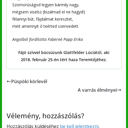
Szomorúságod legyen bármily nagy,
mégsem viselsz (bizalmad el ne hagyd!)
félannyi bút, fájdalmat keresztet,
mint amennyit ő teérted szenvedett.
Angolból fordította Faberné Papp Erika
Fájó szívvel búcsúzunk Glattfelder Lúciától, aki
2018. február 25-én tért haza Teremtőjéhez.
Püspöki körlevél
A varrás élményei
Vélemény, hozzászólás?
Hozzászólás küldéséhez
be kell jelentkezni
.