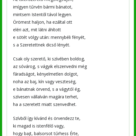
imígyen tűrvén bármi bánatot,
mintsem Istentől távol legyen.
Örömest haljon, ha ezáltal ott
eléri azt, mit látni áhított
e sötét völgy után: mennybéli fényét,
s a Szeretettnek dicső lényét.
Csak oly szerető, ki szívében boldog,
az sóvárog, s vágyik elszenvedni még
fáradságot, kényelmetlen dolgot,
noha az baj, kín vagy veszteség,
e bánatnak örvend, s a vágytól ég,
szívesen vállalván magára terhet,
ha a szeretett miatt szenvedhet.
Szívből így kívánd és örvendezz te,
ki magad is istenfélő vagy,
hogy bajt, balsorsot tűrhess Érte,