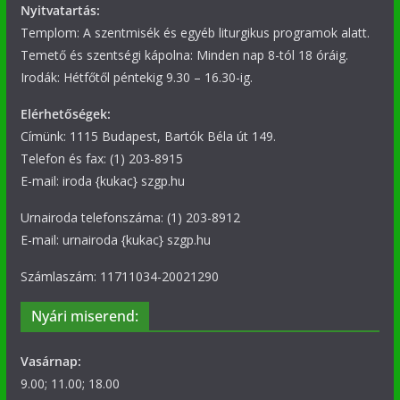
Nyitvatartás:
Templom: A szentmisék és egyéb liturgikus programok alatt.
Temető és szentségi kápolna: Minden nap 8-tól 18 óráig.
Irodák: Hétfőtől péntekig 9.30 – 16.30-ig.
Elérhetőségek:
Címünk: 1115 Budapest, Bartók Béla út 149.
Telefon és fax: (1) 203-8915
E-mail: iroda {kukac} szgp.hu
Urnairoda telefonszáma: (1) 203-8912
E-mail: urnairoda {kukac} szgp.hu
Számlaszám: 11711034-20021290
Nyári miserend:
Vasárnap:
9.00; 11.00; 18.00