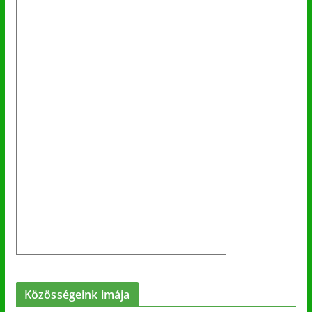
Közösségeink imája