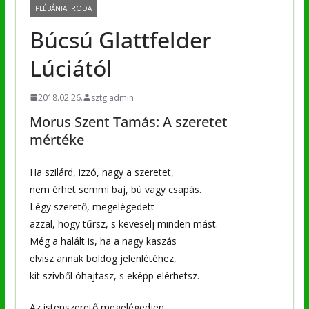
PLÉBÁNIA IRODA
Búcsú Glattfelder
Lúciától
2018.02.26.
sztg admin
Morus Szent Tamás: A szeretet
mértéke
Ha szilárd, izzó, nagy a szeretet,
nem érhet semmi baj, bú vagy csapás.
Légy szerető, megelégedett
azzal, hogy tűrsz, s keveselj minden mást.
Még a halált is, ha a nagy kaszás
elvisz annak boldog jelenlétéhez,
kit szívből óhajtasz, s eképp elérhetsz.
Az istenszerető megelégedjen,