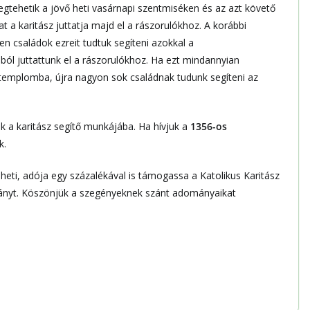
gtehetik a jövő heti vasárnapi szentmiséken és az azt követő
a karitász juttatja majd el a rászorulókhoz. A korábbi
 családok ezreit tudtuk segíteni azokkal a
l juttattunk el a rászorulókhoz. Ha ezt mindannyian
emplomba, újra nagyon sok családnak tudunk segíteni az
 a karitász segítő munkájába. Ha hívjuk a
1356-os
k.
teheti, adója egy százalékával is támogassa a Katolikus Karitász
ítványt. Köszönjük a szegényeknek szánt adományaikat