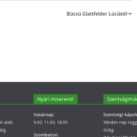
Búcsú Glattfelder Lúciától
Nyári miserend:
Szentségimá
Vasárnap:
Szentségi kápol
 alatt.
9.00; 11.00; 18.00
Minden nap regge
áig.
óráig.
Szombaton: