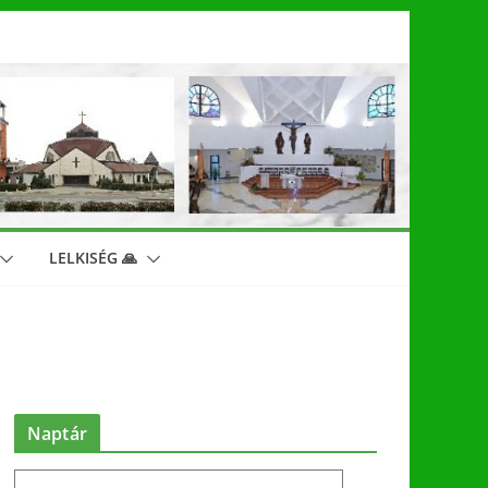
LELKISÉG 🙏
Naptár