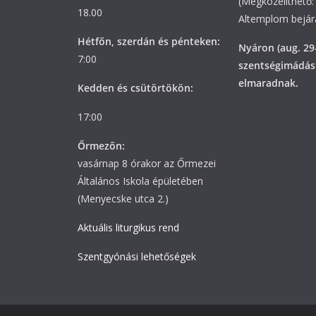
(Megközelíthető: 
18.00
Altemplom bejára
Hétfőn, szerdán és pénteken:
Nyáron (aug. 29
7:00
szentségimádás
elmaradnak.
Kedden és csütörtökön:
17:00
Őrmezőn:
vasárnap 8 órakor az Őrmezei
Általános Iskola épületében
(Menyecske utca 2.)
Aktuális liturgikus rend
Szentgyónási lehetőségek