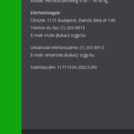
Irodák: Hétfőtől péntekig 9.30 – 16.30-ig.
Elérhetőségek:
Címünk: 1115 Budapest, Bartók Béla út 149.
Telefon és fax: (1) 203-8915
E-mail: iroda {kukac} szgp.hu
Urnairoda telefonszáma: (1) 203-8912
E-mail: urnairoda {kukac} szgp.hu
Számlaszám: 11711034-20021290