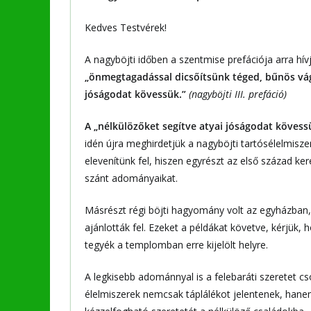
Kedves Testvérek!
A nagyböjti időben a szentmise prefációja arra hívj
„önmegtagadással dicsőítsünk téged, bűnös vágy
jóságodat kövessük.”
(nagyböjti III. prefáció)
A „nélkülözőket segítve atyai jóságodat köves
idén újra meghirdetjük a nagyböjti tartósélelmis
elevenítünk fel, hiszen egyrészt az első század 
szánt adományaikat.
Másrészt régi böjti hagyomány volt az egyházban,
ajánlották fel. Ezeket a példákat követve, kérjük, 
tegyék a templomban erre kijelölt helyre.
A legkisebb adománnyal is a felebaráti szeretet 
élelmiszerek nemcsak táplálékot jelentenek, hanem