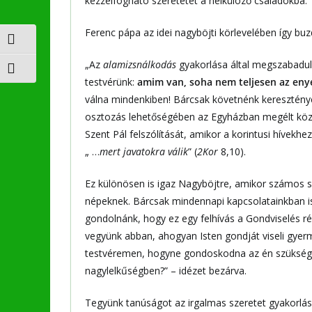
kézzelfogható szeretetét a nélkülöző családokba.
Ferenc pápa az idei nagyböjti körlevelében így buz
Nagy kontraszt váltása
„Az
alamizsnálkodás
gyakorlása által megszabadul
Betűméret váltása
testvérünk:
amim van, soha nem teljesen az eny
válna mindenkiben! Bárcsak követnénk keresztény
osztozás lehetőségében az Egyházban megélt köz
Szent Pál felszólítását, amikor a korintusi hívekh
„ …
mert javatokra válik
” (
2Kor
8,10).
Ez különösen is igaz Nagyböjtre, amikor számos s
népeknek. Bárcsak mindennapi kapcsolatainkban is
gondolnánk, hogy ez egy felhívás a Gondviselés r
vegyünk abban, ahogyan Isten gondját viseli gyer
testvéremen, hogyne gondoskodna az én szükségemr
nagylelkűségben?” – idézet bezárva.
Tegyünk tanúságot az irgalmas szeretet gyakorlásá