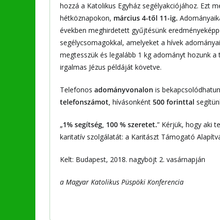
hozzá a Katolikus Egyház segélyakciójához. Ezt me
hétköznapokon,
március 4-től 11-ig.
Adományaikat 
években meghirdetett gyűjtésünk eredményeképpen
segélycsomagokkal, amelyeket a hívek adományaibó
megtesszük és legalább 1 kg adományt hozunk a t
irgalmas Jézus példáját követve.
Telefonos
adományvonalon
is bekapcsolódhatunk
telefonszámot,
hívásonként
500 forinttal
segítün
„
1% segítség, 100 % szeretet.
” Kérjük, hogy aki 
karitatív szolgálatát: a Karitászt Támogató Alap
Kelt: Budapest, 2018. nagyböjt 2. vasárnapján
a Magyar Katolikus Püspöki Konferencia