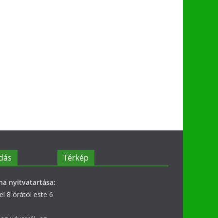
dás
Térkép
na nyitvatartása:
l 8 órától este 6