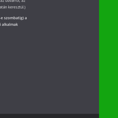
az udvarról, az
tán keresztül.)
-e szombatig) a
i alkalmak