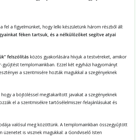
a fel a figyelmünket, hogy lelki készületünk három részből áll:
ainkat féken tartsuk, és a nélkülözőket segítve atyai
sük”
felszólítás
közös gyakorlására hívjuk a testvéreket, amikor
zer-gyűjtést templomainkban. Ezzel két egyházi hagyományt
keresztényei a szentmisére hozták magukkal a szegényeknek
 hogy a böjtöléssel megtakarított javakat a szegényeknek
hozzák el a szentmisékre tartósélelmiszer-felajánlásukat és
csodája valósul meg közöttünk. A templomainkban összegyűjtött
 üzenetet is visznek magukkal: a Gondviselő Isten