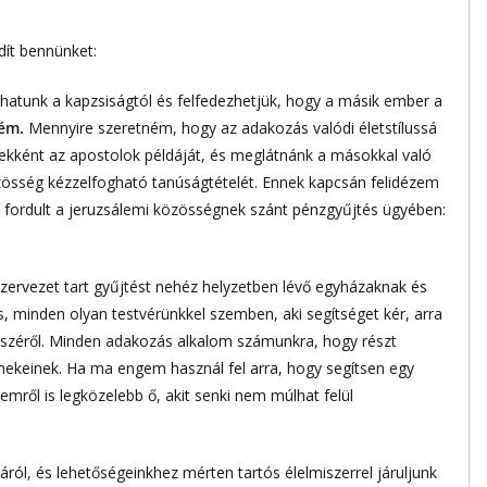
dít bennünket:
hatunk a kapzsiságtól és felfedezhetjük, hogy a másik ember a
ém.
Mennyire szeretném, hogy az adakozás valódi életstílussá
ekként az apostolok példáját, és meglátnánk a másokkal való
össég kézzelfogható tanúságtételét. Ennek kapcsán felidézem
ez fordult a jeruzsálemi közösségnek szánt pénzgyűjtés ügyében:
zervezet tart gyűjtést nehéz helyzetben lévő egyházaknak és
, minden olyan testvérünkkel szemben, aki segítséget kér, arra
észéről. Minden adakozás alkalom számunkra, hogy részt
mekeinek. Ha ma engem használ fel arra, hogy segítsen egy
ől is legközelebb ő, akit senki nem múlhat felül
ról, és lehetőségeinkhez mérten tartós élelmiszerrel járuljunk