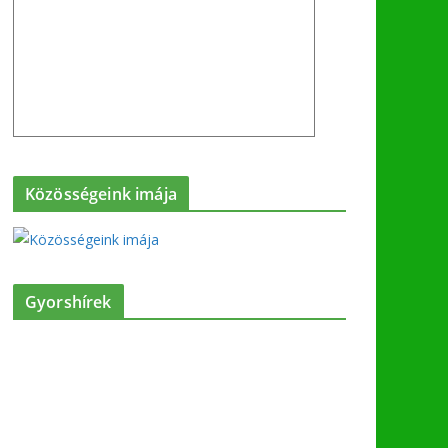
Közösségeink imája
Gyorshírek