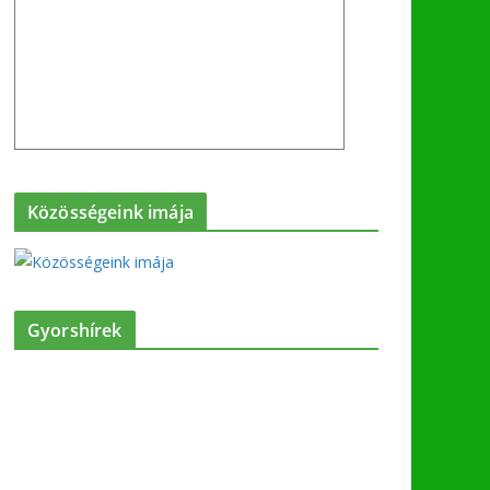
Közösségeink imája
Gyorshírek