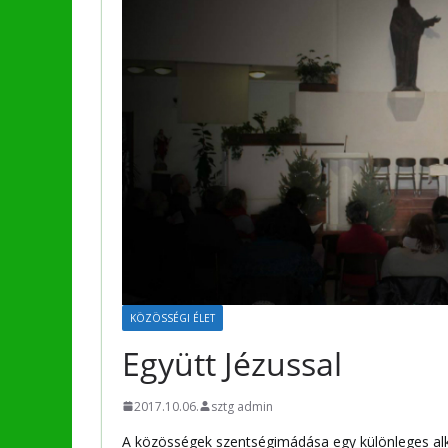
KÖZÖSSÉGI ÉLET
Együtt Jézussal
2017.10.06.
sztg admin
A közösségek szentségimádása egy különleges alk