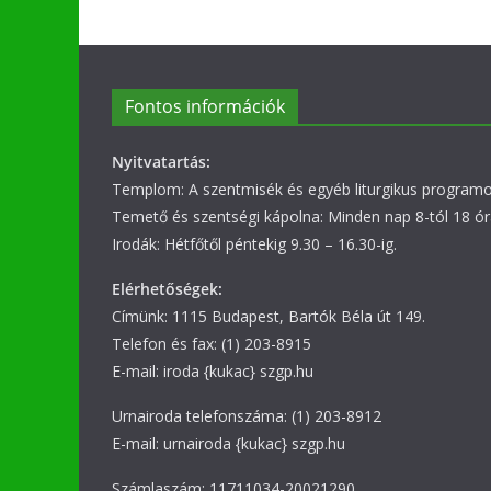
Fontos információk
Nyitvatartás:
Templom: A szentmisék és egyéb liturgikus programok
Temető és szentségi kápolna: Minden nap 8-tól 18 ór
Irodák: Hétfőtől péntekig 9.30 – 16.30-ig.
Elérhetőségek:
Címünk: 1115 Budapest, Bartók Béla út 149.
Telefon és fax: (1) 203-8915
E-mail: iroda {kukac} szgp.hu
Urnairoda telefonszáma: (1) 203-8912
E-mail: urnairoda {kukac} szgp.hu
Számlaszám: 11711034-20021290