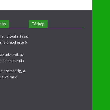
dás
Térkép
na nyitvatartása:
l 8 órától este 6
az udvarról, az
tán keresztül.)
-e szombatig) a
i alkalmak