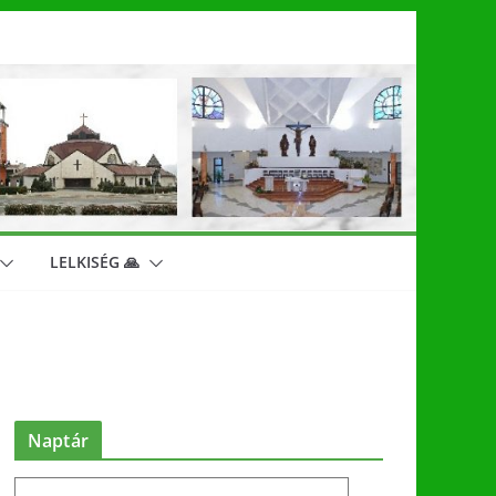
LELKISÉG 🙏
Naptár