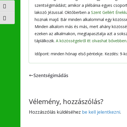
szentségimádást; amikor a plébánia egyes csoport
Nagy kontraszt váltása
lakozó Jézussal. Októberben a
Szent Gellért Énekk
Betűméret váltása
hoznak majd. Bár minden alkalommal egy közösség
Minden alkalom más és más, mert ahány közösség
ezeken az alkalmakon, megtapasztalja azt a soksz
táplálkozik.
A közösségekről itt olvashat bővebben
Időpont: minden hónap első péntekje. Kezdés: 9-ko
Szentségimádás
Vélemény, hozzászólás?
Hozzászólás küldéséhez
be kell jelentkezni
.