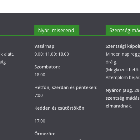
Nyári miserend:
Szentségimá
Vasárnap:
Szentségi kápol
 alatt.
9.00; 11.00; 18.00
Minden nap regge
áig.
óráig.
Szombaton:
(Megközelíthető: 
18.00
Altemplom bejára
Hétfőn, szerdán és pénteken:
Nyáron (aug. 29
7:00
szentségimádás
elmaradnak.
Kedden és csütörtökön:
17:00
Őrmezőn: