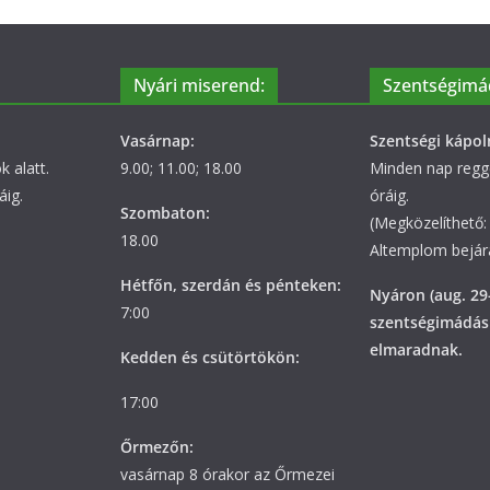
Nyári miserend:
Szentségimá
Vasárnap:
Szentségi kápol
 alatt.
9.00; 11.00; 18.00
Minden nap regge
áig.
óráig.
Szombaton:
(Megközelíthető: 
18.00
Altemplom bejára
Hétfőn, szerdán és pénteken:
Nyáron (aug. 29
7:00
szentségimádás
elmaradnak.
Kedden és csütörtökön:
17:00
Őrmezőn:
vasárnap 8 órakor az Őrmezei