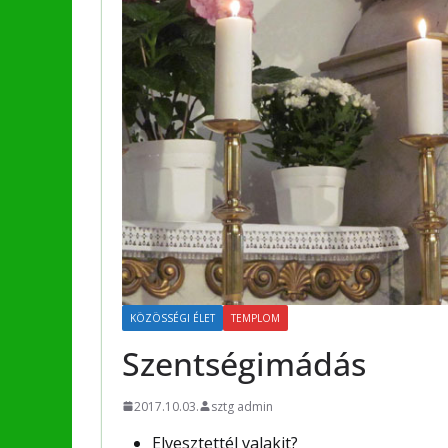
KÖZÖSSÉGI ÉLET
TEMPLOM
Szentségimádás
2017.10.03.
sztg admin
Elvesztettél valakit?