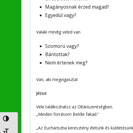
Magányosnak érzed magad?
Egyedül vagy?
Valaki mindig veled van
Szomorú vagy?
Bántottak?
Nem értenek meg?
Van, aki megvigasztal
Jézus
Vele találkozhatsz az Oltáriszentségben.
„Minden forrásom Belőle fakad.”
Nagy kontraszt váltása
„Az Eucharisztia keresztény életünk és küldetésünk
Betűméret váltása