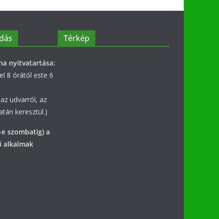
dás
Térkép
na nyitvatartása:
l 8 órától este 6
az udvarról, az
tán keresztül.)
-e szombatig) a
i alkalmak