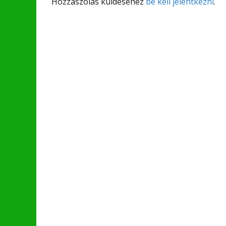
Hozzászólás küldéséhez
be kell jelentkezni
.