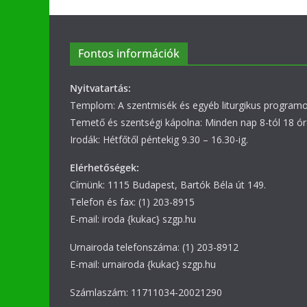
Fontos információk
Nyitvatartás:
Templom: A szentmisék és egyéb liturgikus programok
Temető és szentségi kápolna: Minden nap 8-tól 18 ór
Irodák: Hétfőtől péntekig 9.30 – 16.30-ig.
Elérhetőségek:
Címünk: 1115 Budapest, Bartók Béla út 149.
Telefon és fax: (1) 203-8915
E-mail: iroda {kukac} szgp.hu
Urnairoda telefonszáma: (1) 203-8912
E-mail: urnairoda {kukac} szgp.hu
Számlaszám: 11711034-20021290