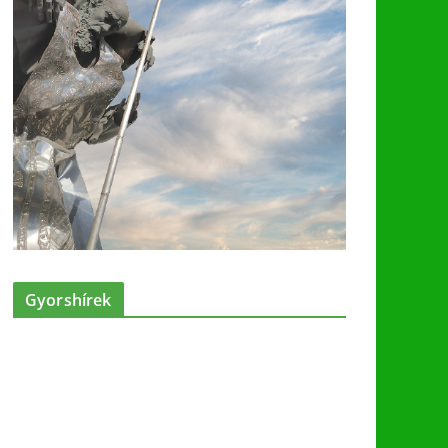
Gyorshírek