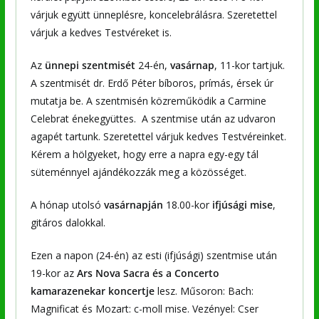
várjuk együtt ünneplésre, koncelebrálásra. Szeretettel
várjuk a kedves Testvéreket is.
Az
ünnepi szentmisét
24-én,
vasárnap
, 11-kor tartjuk.
A szentmisét dr. Erdő Péter bíboros, prímás, érsek úr
mutatja be. A szentmisén közreműködik a Carmine
Celebrat énekegyüttes. A szentmise után az udvaron
agapét tartunk. Szeretettel várjuk kedves Testvéreinket.
Kérem a hölgyeket, hogy erre a napra egy-egy tál
süteménnyel ajándékozzák meg a közösséget.
A hónap utolsó
vasárnapján
18.00-kor
ifjúsági mise
,
gitáros dalokkal.
Ezen a napon (24-én) az esti (ifjúsági) szentmise után
19-kor az
Ars Nova Sacra és a Concerto
kamarazenekar koncertje
lesz. Műsoron: Bach:
Magnificat és Mozart: c-moll mise. Vezényel: Cser