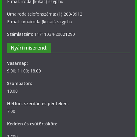
E-mail: iroda {kukac} szgp.hu
Urnairoda telefonszáma: (1) 203-8912
E-mail: urnairoda {kukac} szgp.hu
Számlaszám: 11711034-20021290
Nyári miserend:
Vasárnap:
9.00; 11.00; 18.00
Szombaton:
18.00
Hétfőn, szerdán és pénteken:
7:00
Kedden és csütörtökön:
17:00