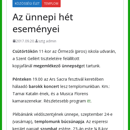
KÖZÖSSÉGI ÉLET
TEMPLOM
Az ünnepi hét
eseményei
2017.09.20.
sztg admin
Csütörtökön
11-kor az Őrmezői (piros) iskola udvarán,
a Szent Gellért tiszteletére felállított
kopjafánál
megemlékező ünnepség
et tartunk.
Pénteken
19.00 az Ars Sacra fesztivál keretében
hálaadó
barokk koncert
lesz templomunkban. Km.:
Tarnai Katalin ének, és a Musica Florens
kamarazenekar. Részletesebb program
itt
.
Plébániánk védőszentjének ünnepe, szeptember 24-e
(vasárnap),
templomunk búcsúnapja
. Az esperesi
kerület papjait
szombat
estére, 23-án este ¼ 8-kor