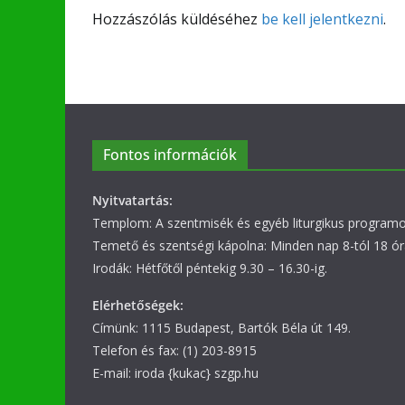
Hozzászólás küldéséhez
be kell jelentkezni
.
Fontos információk
Nyitvatartás:
Templom: A szentmisék és egyéb liturgikus programok
Temető és szentségi kápolna: Minden nap 8-tól 18 ór
Irodák: Hétfőtől péntekig 9.30 – 16.30-ig.
Elérhetőségek:
Címünk: 1115 Budapest, Bartók Béla út 149.
Telefon és fax: (1) 203-8915
E-mail: iroda {kukac} szgp.hu