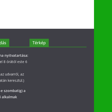
dás
Térkép
na nyitvatartása:
l 8 órától este 6
az udvarról, az
tán keresztül.)
-e szombatig) a
i alkalmak