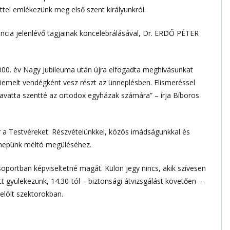
el emlékezünk meg első szent királyunkról.
ncia jelenlévő tagjainak koncelebrálásával, Dr. ERDŐ PÉTER
2000. év Nagy Jubileuma után újra elfogadta meghívásunkat
 kiemelt vendégként vesz részt az ünneplésben. Elismeréssel
 avatta szentté az ortodox egyházak számára” – írja Bíboros
r a Testvéreket. Részvételünkkel, közös imádságunkkal és
nnepünk méltó megüléséhez.
soportban képviseltetné magát. Külön jegy nincs, akik szívesen
tt gyülekezünk, 14.30-tól – biztonsági átvizsgálást követően –
jelölt szektorokban.