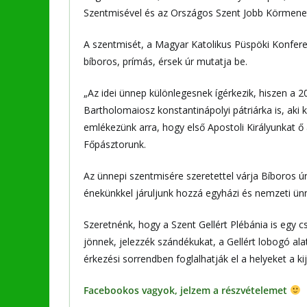
Szentmisével és az Országos Szent Jobb Körmenett
A szentmisét, a Magyar Katolikus Püspöki Konfere
bíboros, prímás, érsek úr mutatja be.
„Az idei ünnep különlegesnek ígérkezik, hiszen a 
Bartholomaiosz konstantinápolyi pátriárka is, aki
emlékezünk arra, hogy első Apostoli Királyunkat ő
Főpásztorunk.
Az ünnepi szentmisére szeretettel várja Bíboros ú
énekünkkel járuljunk hozzá egyházi és nemzeti ü
Szeretnénk, hogy a Szent Gellért Plébánia is egy c
jönnek, jelezzék szándékukat, a Gellért lobogó ala
érkezési sorrendben foglalhatják el a helyeket a ki
Facebookos vagyok, jelzem a részvételemet