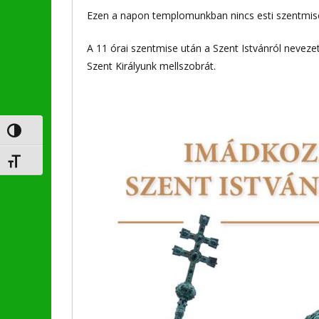
Ezen a napon templomunkban nincs esti szentmise!
A 11 órai szentmise után a Szent Istvánról nevez
Szent Királyunk mellszobrát.
Nagy kontraszt váltása
Betűméret váltása