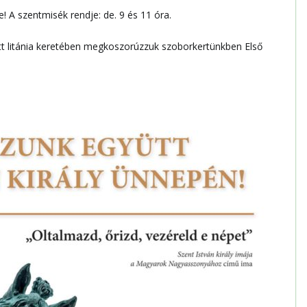
 A szentmisék rendje: de. 9 és 11 óra.
ett litánia keretében megkoszorúzzuk szoborkertünkben Első