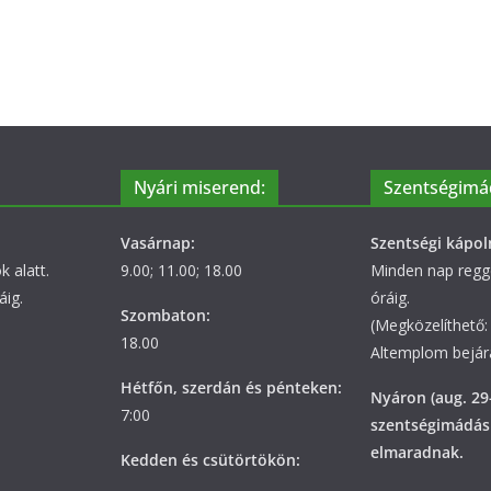
Nyári miserend:
Szentségimá
Vasárnap:
Szentségi kápol
 alatt.
9.00; 11.00; 18.00
Minden nap regge
áig.
óráig.
Szombaton:
(Megközelíthető: 
18.00
Altemplom bejára
Hétfőn, szerdán és pénteken:
Nyáron (aug. 29
7:00
szentségimádás
elmaradnak.
Kedden és csütörtökön: