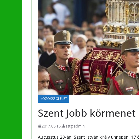
KÖZÖSSÉGI ÉLET
Szent Jobb körmenet
2017.08.15.
sztg admin
Augusztus 20-án, Szent István király ünnepén, 17 ór