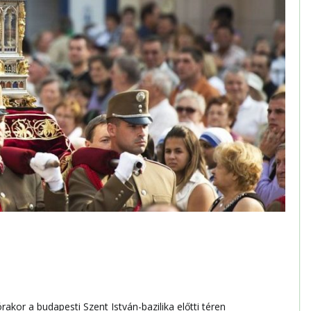
akor a budapesti Szent István-bazilika előtti téren