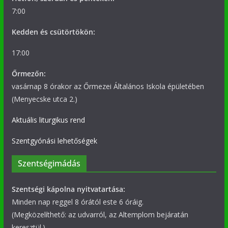
7:00
Kedden és csütörtökön:
17:00
Őrmezőn:
vasárnap 8 órakor az Őrmezei Általános Iskola épületében
(Menyecske utca 2.)
Aktuális liturgikus rend
Szentgyónási lehetőségek
Szentségimádás
Szentségi kápolna nyitvatartása:
Minden nap reggel 8 órától este 6 óráig.
(Megközelíthető: az udvarról, az Altemplom bejáratán
keresztül.)