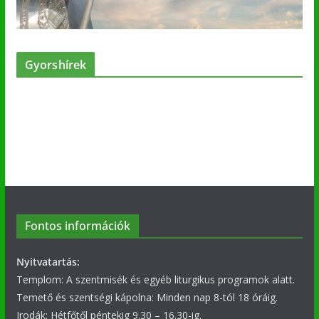
Gyorshírek
Fontos információk
Nyitvatartás:
Templom: A szentmisék és egyéb liturgikus programok alatt.
Temető és szentségi kápolna: Minden nap 8-tól 18 óráig.
Irodák: Hétfőtől péntekig 9.30 – 16.30-ig.