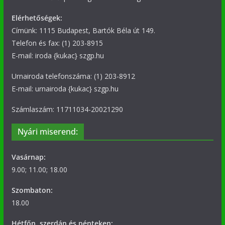
Elérhetőségek:
Címünk: 1115 Budapest, Bartók Béla út 149.
Telefon és fax: (1) 203-8915
E-mail: iroda {kukac} szgp.hu
Urnairoda telefonszáma: (1) 203-8912
E-mail: urnairoda {kukac} szgp.hu
Számlaszám: 11711034-20021290
Nyári miserend:
Vasárnap:
9.00; 11.00; 18.00
Szombaton:
18.00
Hétfőn, szerdán és pénteken: