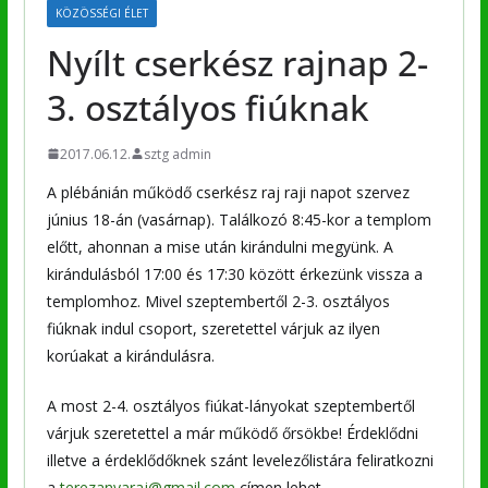
KÖZÖSSÉGI ÉLET
Nyílt cserkész rajnap 2-
3. osztályos fiúknak
2017.06.12.
sztg admin
A plébánián működő cserkész raj raji napot szervez
június 18-án (vasárnap). Találkozó 8:45-kor a templom
előtt, ahonnan a mise után kirándulni megyünk. A
kirándulásból 17:00 és 17:30 között érkezünk vissza a
templomhoz. Mivel szeptembertől 2-3. osztályos
fiúknak indul csoport, szeretettel várjuk az ilyen
korúakat a kirándulásra.
A most 2-4. osztályos fiúkat-lányokat szeptembertől
várjuk szeretettel a már működő őrsökbe! Érdeklődni
illetve a érdeklődőknek szánt levelezőlistára feliratkozni
a
terezanyaraj@gmail.com
címen lehet.