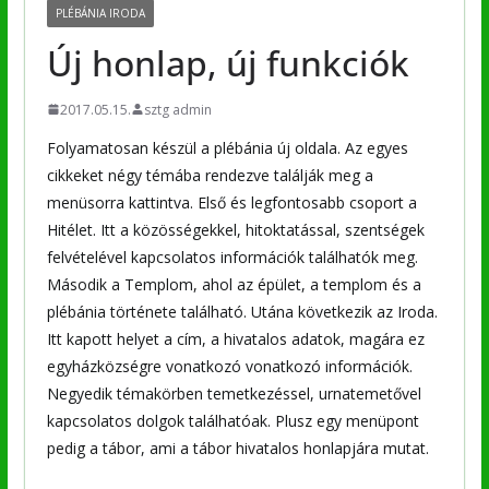
PLÉBÁNIA IRODA
Új honlap, új funkciók
2017.05.15.
sztg admin
Folyamatosan készül a plébánia új oldala. Az egyes
cikkeket négy témába rendezve találják meg a
menüsorra kattintva. Első és legfontosabb csoport a
Hitélet. Itt a közösségekkel, hitoktatással, szentségek
felvételével kapcsolatos információk találhatók meg.
Második a Templom, ahol az épület, a templom és a
plébánia története található. Utána következik az Iroda.
Itt kapott helyet a cím, a hivatalos adatok, magára ez
egyházközségre vonatkozó vonatkozó információk.
Negyedik témakörben temetkezéssel, urnatemetővel
kapcsolatos dolgok találhatóak. Plusz egy menüpont
pedig a tábor, ami a tábor hivatalos honlapjára mutat.