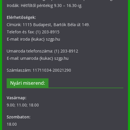
Irodák: Hétfőtől péntekig 9.30 – 16.30-ig.
Elérhetőségek:
Címünk: 1115 Budapest, Bartók Béla út 149.
Telefon és fax: (1) 203-8915
E-mail: iroda {kukac} szgp.hu
Urnairoda telefonszáma: (1) 203-8912
E-mail: urnairoda {kukac} szgp.hu
Számlaszám: 11711034-20021290
Nyári miserend:
Vasárnap:
9.00; 11.00; 18.00
Szombaton:
18.00