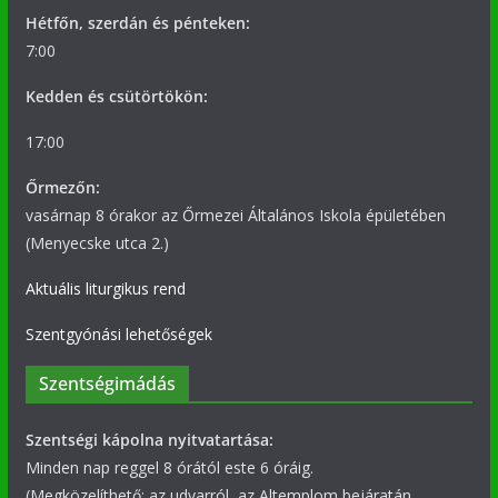
Hétfőn, szerdán és pénteken:
7:00
Kedden és csütörtökön:
17:00
Őrmezőn:
vasárnap 8 órakor az Őrmezei Általános Iskola épületében
(Menyecske utca 2.)
Aktuális liturgikus rend
Szentgyónási lehetőségek
Szentségimádás
Szentségi kápolna nyitvatartása:
Minden nap reggel 8 órától este 6 óráig.
(Megközelíthető: az udvarról, az Altemplom bejáratán