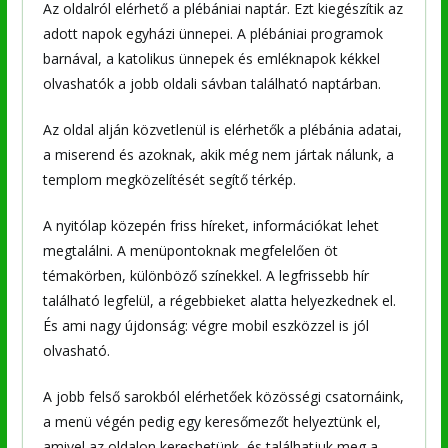
Az oldalról elérhető a plébániai naptár. Ezt kiegészítik az
adott napok egyházi ünnepei. A plébániai programok
barnával, a katolikus ünnepek és emléknapok kékkel
olvashatók a jobb oldali sávban található naptárban.
Az oldal alján közvetlenül is elérhetők a plébánia adatai,
a miserend és azoknak, akik még nem jártak nálunk, a
templom megközelítését segítő térkép.
A nyitólap közepén friss híreket, információkat lehet
megtalálni. A menüpontoknak megfelelően öt
témakörben, különböző színekkel. A legfrissebb hír
található legfelül, a régebbieket alatta helyezkednek el.
És ami nagy újdonság: végre mobil eszközzel is jól
olvasható.
A jobb felső sarokból elérhetőek közösségi csatornáink,
a menü végén pedig egy keresőmezőt helyeztünk el,
amivel az oldalon kereshetünk, és találhatjuk meg a