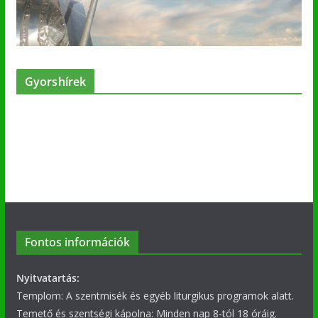
Gyorshírek
Fontos információk
Nyitvatartás:
Templom: A szentmisék és egyéb liturgikus programok alatt.
Temető és szentségi kápolna: Minden nap 8-tól 18 óráig.