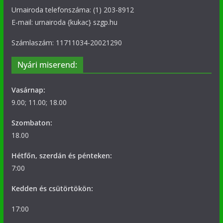
Urnairoda telefonszáma: (1) 203-8912
E-mail: urnairoda {kukac} szgp.hu
Számlaszám: 11711034-20021290
Nyári miserend:
Vasárnap:
9.00; 11.00; 18.00
Szombaton:
18.00
Hétfőn, szerdán és pénteken:
7:00
Kedden és csütörtökön:
17:00