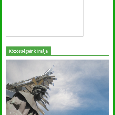
Közösségeink imája