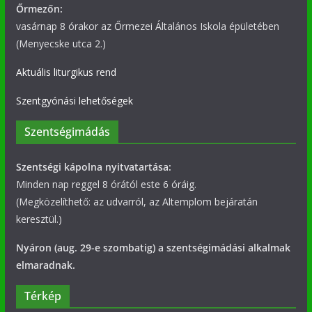
Őrmezőn:
vasárnap 8 órakor az Őrmezei Általános Iskola épületében
(Menyecske utca 2.)
Aktuális liturgikus rend
Szentgyónási lehetőségek
Szentségimádás
Szentségi kápolna nyitvatartása:
Minden nap reggel 8 órától este 6 óráig.
(Megközelíthető: az udvarról, az Altemplom bejáratán
keresztül.)
Nyáron (aug. 29-e szombatig) a szentségimádási alkalmak
elmaradnak.
Térkép