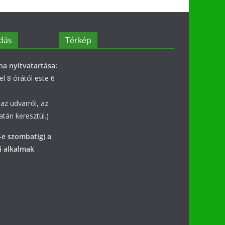
dás
Térkép
na nyitvatartása:
l 8 órától este 6
az udvarról, az
tán keresztül.)
-e szombatig) a
i alkalmak