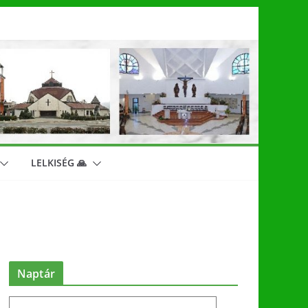
LELKISÉG 🙏
Naptár