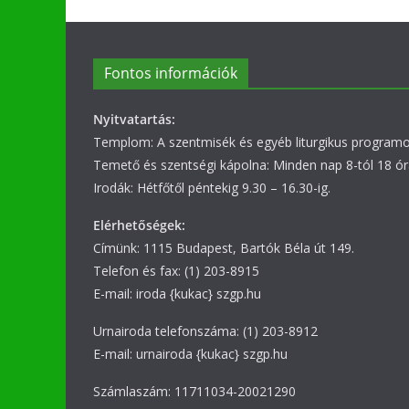
Fontos információk
Nyitvatartás:
Templom: A szentmisék és egyéb liturgikus programok
Temető és szentségi kápolna: Minden nap 8-tól 18 ór
Irodák: Hétfőtől péntekig 9.30 – 16.30-ig.
Elérhetőségek:
Címünk: 1115 Budapest, Bartók Béla út 149.
Telefon és fax: (1) 203-8915
E-mail: iroda {kukac} szgp.hu
Urnairoda telefonszáma: (1) 203-8912
E-mail: urnairoda {kukac} szgp.hu
Számlaszám: 11711034-20021290