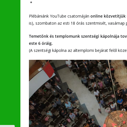
*
Plébániánk YouTube csatornáján
online közvetítjük
is), szombaton az esti 18 órás szentmisét, vasárnap 
Temetőnk és templomunk szentségi kápolnája tová
este 6 óráig.
(A szentségi kápolna az altemplomi bejárat felől köz