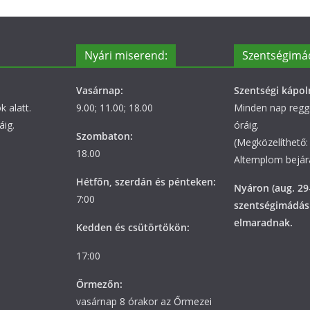
Nyári miserend:
Szentségimá
Vasárnap:
Szentségi kápol
 alatt.
9.00; 11.00; 18.00
Minden nap regge
áig.
óráig.
Szombaton:
(Megközelíthető: 
18.00
Altemplom bejára
Hétfőn, szerdán és pénteken:
Nyáron (aug. 29
7:00
szentségimádás
elmaradnak.
Kedden és csütörtökön:
17:00
Őrmezőn:
vasárnap 8 órakor az Őrmezei