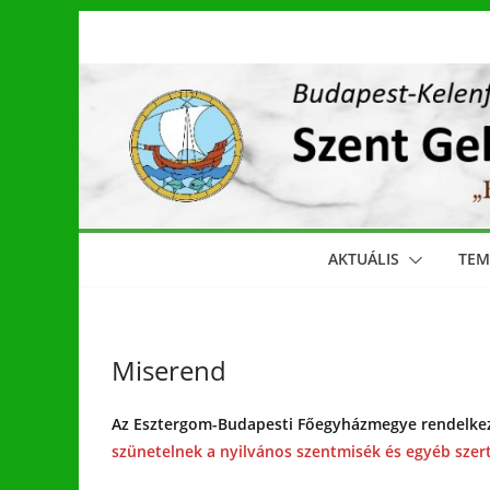
Skip
to
content
AKTUÁLIS
TE
Miserend
Az Esztergom-Budapesti Főegyházmegye rendelke
szünetelnek
a nyilvános szentmisék és egyéb szer