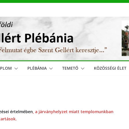
MPLOM
PLÉBÁNIA
TEMETŐ
KÖZÖSSÉGI ÉLET
zései értelmében
,
a járványhelyzet miatt templomunkban
tartások.