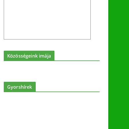
Közösségeink imája
Gyorshírek