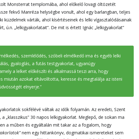
dokolt Monsterrat templomába, ahol előkelő lovagi öltözetét
ze fekvő Manréza helységbe vonult, ahol egy barlangban, teljes
ki küzdelmek várták, ahol kísértéseinek és lelki vígasztalódásainak
.n. „lelkigyakorlatait”. De mit is értett Ignác „lelkigyakorlat”
elmélkedés, szemlélődés, szóbeli elmélkedő ima és egyéb lelki
ás, gyaloglás, a futás testgyakorlat, ugyanúgy
ely a lelket előkészíti és alkalmassá teszi arra, hogy
 miután azokat eltávolította, keresse és megtalálja az isteni
üdvösségét elnyerje.”
gyakorlatok sokfélévé váltak az idők folyamán. Az eredeti, Szent
, a „klasszikus” 30 napos lelkigyakorlat. Meglepő, de sokan ma
bben a műben és egyáltalán mit takar az a fogalom, hogy
yakorlatok”
nem egy hittankönyv, dogmatikai ismereteket sem