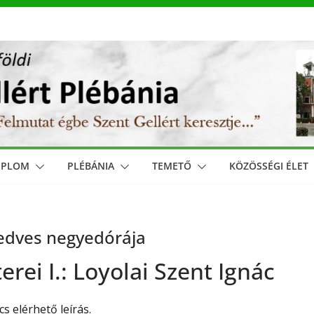
MPLOM
PLÉBÁNIA
TEMETŐ
KÖZÖSSÉGI ÉLET
kedves negyedórája
rei I.: Loyolai Szent Ignác