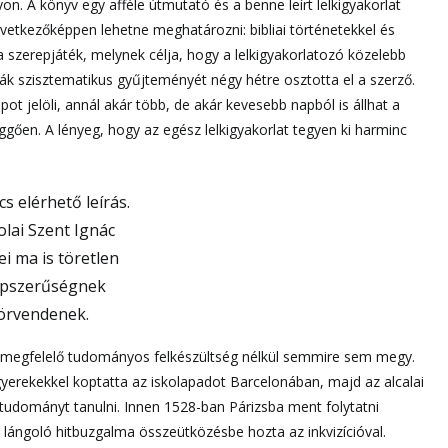
. A könyv egy afféle útmutató és a benne leírt lelkigyakorlat
övetkezőképpen lehetne meghatározni: bibliai történetekkel és
ta szerepjáték, melynek célja, hogy a lelkigyakorlatozó közelebb
mák szisztematikus gyűjteményét négy hétre osztotta el a szerző.
ot jelöli, annál akár több, de akár kevesebb napból is állhat a
függően. A lényeg, hogy az egész lelkigyakorlat tegyen ki harminc
olai Szent Ignác
i ma is töretlen
pszerűségnek
örvendenek.
gy megfelelő tudományos felkészültség nélkül semmire sem megy.
 gyerekekkel koptatta az iskolapadot Barcelonában, majd az alcalai
tudományt tanulni. Innen 1528-ban Párizsba ment folytatni
 lángoló hitbuzgalma összeütközésbe hozta az inkvizícióval.