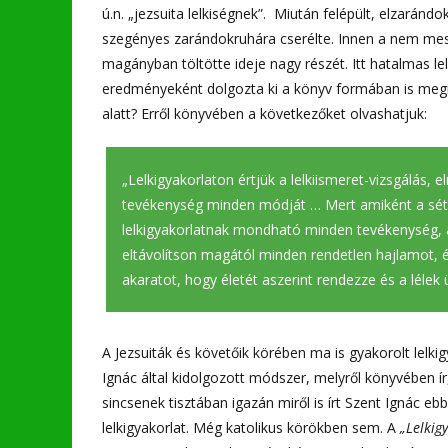
ú.n. „jezsuita lelkiségnek”. Miután felépült, elzarán
szegényes zarándokruhára cserélte. Innen a nem mess
magányban töltötte ideje nagy részét. Itt hatalmas lel
eredményeként dolgozta ki a könyv formában is megírt, ú
alatt? Erről könyvében a következőket olvashatjuk:
„Lelkigyakorlaton értjük a lelkiismeret-vizsgálás, 
tevékenység minden módját … Mert amiként a sétál
lelkigyakorlatnak mondható minden tevékenység, am
eltávolítson magától minden rendetlen hajlamot, és
akaratot, hogy életét aszerint rendezze és a lélek 
A Jezsuiták és követőik körében ma is gyakorolt lelki
Ignác által kidolgozott módszer, melyről könyvében ír
sincsenek tisztában igazán miről is írt Szent Ignác e
lelkigyakorlat. Még katolikus körökben sem. A
„Lelkig