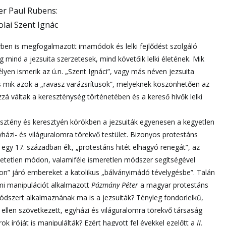
er Paul Rubens:
olai Szent Ignác
ben is megfogalmazott imamódok és lelki fejlődést szolgáló
mind a jezsuita szerzetesek, mind követőik lelki életének. Mik
yen ismerik az ú.n. „Szent Ignáci”, vagy más néven jezsuita
is mik azok a „ravasz varázsrítusok”, melyeknek köszönhetően az
azzá váltak a kereszténység történetében és a kereső hívők lelki
sztény és keresztyén körökben a jezsuiták egyenesen a kegyetlen
gyházi- és világuralomra törekvő testület. Bizonyos protestáns
gy 17. században élt, „protestáns hitét elhagyó renegát”, az
tetlen módon, valamiféle ismeretlen módszer segítségével
úton” járó embereket a katolikus „bálványimádó tévelygésbe”. Talán
mi manipulációt alkalmazott
Pázmány Péter
a magyar protestáns
módszert alkalmaznának ma is a jezsuiták? Tényleg fondorlelkű,
 ellen szövetkezett, egyházi és világuralomra törekvő társaság
k íróját is manipulálták? Ezért hagyott fel évekkel ezelőtt a
II.