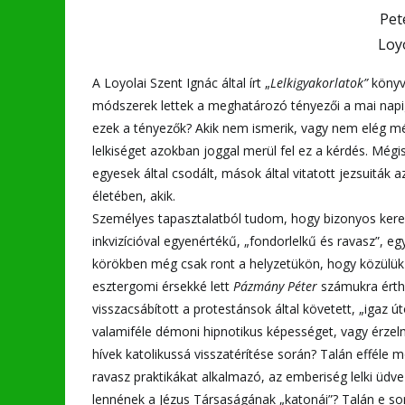
Pet
Loy
A Loyolai Szent Ignác által írt „
Lelkigyakorlatok”
könyv
módszerek lettek a meghatározó tényezői a mai napig 
ezek a tényezők? Akik nem ismerik, vagy nem elég mél
lelkiséget azokban joggal merül fel ez a kérdés. Még
egyesek által csodált, mások által vitatott jezsuiták 
életében, akik.
Személyes tapasztalatból tudom, hogy bizonyos kere
inkvizícióval egyenértékű, „fondorlelkű és ravasz”, e
körökben még csak ront a helyzetükön, hogy közülük e
esztergomi érsekké lett
Pázmány Péter
számukra érthe
visszacsábított a protestánsok által követett, „igaz 
valamiféle démoni hipnotikus képességet, vagy érzel
hívek katolikussá visszatérítése során? Talán efféle 
ravasz praktikákat alkalmazó, az emberiség lelki üdve
lennének a Jézus Társaságának „katonái”? Talán e soro