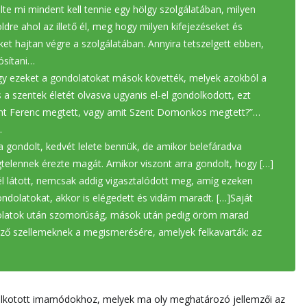
lte mi mindent kell tennie egy hölgy szolgálatában, milyen
dre ahol az illető él, meg hogy milyen kifejezéseket és
et hajtan végre a szolgálatában. Annyira tetszelgett ebben,
ósítani…
ogy ezeket a gondolatokat mások követték, melyek azokból a
 a szentek életét olvasva ugyanis el-el gondolkodott, ezt
ent Ferenc megtett, vagy amit Szent Domonkos megtett?”…
…
a gondolt, kedvét lelete bennük, de amikor belefáradva
telennek érezte magát. Amikor viszont arra gondolt, hogy […]
l látott, nemcsak addig vigasztalódott meg, amíg ezeken
dolatokat, akkor is elégedett és vidám maradt. […]Saját
dolatok után szomorúság, mások után pedig öröm marad
öző szellemeknek a megismerésére, amelyek felkavarták: az
egalkotott imamódokhoz, melyek ma oly meghatározó jellemzői az