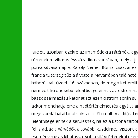
Mielőtt azonban ezekre az imamódokra rátérnék, egy r
történelem viharos évszázadinak sodrában, mely a jez
pünkösdvasárnap V. Károly Német-Római császár és span
francia tüzérség tűz alá vette a Navarrában találha
háborúkkal tűzdelt 16. században, de még a két említ
nem volt különösebb jelentősége ennek az ostromnak.
baszk származású katonatiszt ezen ostrom során súlyo
akkor mondhatja erre a hadtörténelmet (és egyáltalá
megszámlálhatatlanul sokszor előfordult. Az „Idők T
jelentősége ennek a sérülésnek, ha ez a katona tartot
fel is adták a várvédők a további küzdelmet. Viszon
esemény mégis kihatással volt a világtörténelmi es