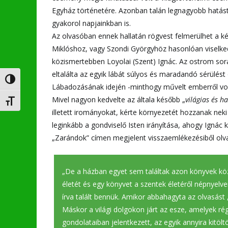
Egyház történetére. Azonban talán legnagyobb hatást az 
gyakorol napjainkban is.
Az olvasóban ennek hallatán rögvest felmerülhet a kérd
Miklóshoz, vagy Szondi Györgyhöz hasonlóan viselked
közismertebben Loyolai (Szent) Ignác. Az ostrom sor
eltalálta az egyik lábát súlyos és maradandó sérülést
Nagy kontraszt váltása
Lábadozásának idején -minthogy művelt emberről volt 
Mivel nagyon kedvelte az általa később „
világias és h
Betűméret váltása
illetett irományokat, kérte környezetét hozzanak neki 
leginkább a gondviselő Isten irányítása, ahogy Ignác k
„Zarándok” címen megjelent visszaemlékezésiből olva
„De a házban egyet sem találtak azon könyvek közü
életét és egy könyvet a szentek életéről népnyelve
írva talált bennük. Amikor abbahagyta az olvasást 
Máskor a világi dolgokon járt az esze, amelyek ré
gondolataiban jelentkezett, az egyik annyira kitöl