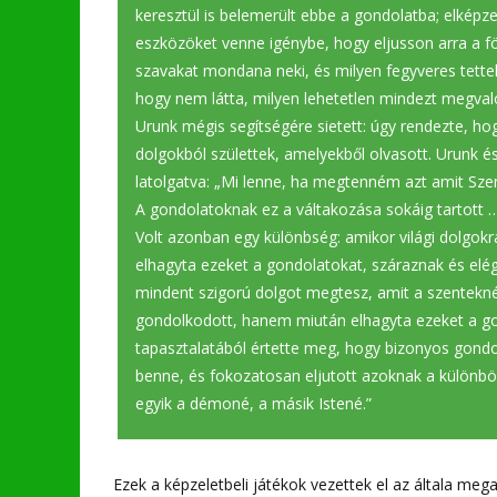
keresztül is belemerült ebbe a gondolatba; elképze
eszközöket venne igénybe, hogy eljusson arra a föl
szavakat mondana neki, és milyen fegyveres tettek
hogy nem látta, milyen lehetetlen mindezt megval
Urunk mégis segítségére sietett: úgy rendezte, h
dolgokból születtek, amelyekből olvasott. Urunk és
latolgatva: „Mi lenne, ha megtenném azt amit Sz
A gondolatoknak ez a váltakozása sokáig tartott 
Volt azonban egy különbség: amikor világi dolgokr
elhagyta ezeket a gondolatokat, száraznak és elég
mindent szigorú dolgot megtesz, amit a szentekné
gondolkodott, hanem miután elhagyta ezeket a gon
tapasztalatából értette meg, hogy bizonyos gon
benne, és fokozatosan eljutott azoknak a különb
egyik a démoné, a másik Istené.”
Ezek a képzeletbeli játékok vezettek el az általa m