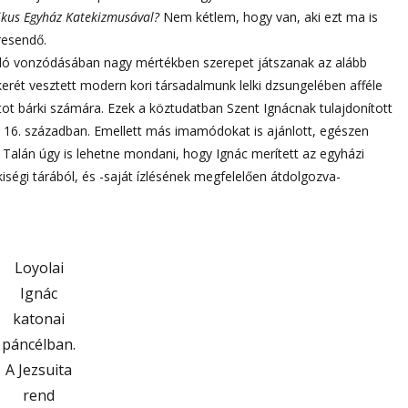
ikus Egyház Katekizmusával?
Nem kétlem, hogy van, aki ezt ma is
resendő.
aló vonzódásában nagy mértékben szerepet játszanak az alább
ökerét vesztett modern kori társadalmunk lelki dzsungelében afféle
tot bárki számára. Ezek a köztudatban Szent Ignácnak tulajdonított
16. században. Emellett más imamódokat is ajánlott, egészen
 Talán úgy is lehetne mondani, hogy Ignác merített az egyházi
iségi tárából, és -saját ízlésének megfelelően átdolgozva-
Loyolai
Ignác
katonai
páncélban.
A Jezsuita
rend