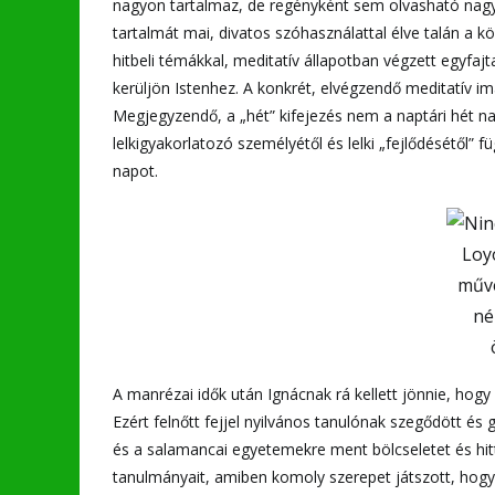
nagyon tartalmaz, de regényként sem olvasható nagyon
tartalmát mai, divatos szóhasználattal élve talán a k
hitbeli témákkal, meditatív állapotban végzett egyfaj
kerüljön Istenhez. A konkrét, elvégzendő meditatív i
Megjegyzendő, a „hét” kifejezés nem a naptári hét nap
lelkigyakorlatozó személyétől és lelki „fejlődésétől” 
napot.
Loy
műve
né
A manrézai idők után Ignácnak rá kellett jönnie, ho
Ezért felnőtt fejjel nyilvános tanulónak szegődött és
és a salamancai egyetemekre ment bölcseletet és hit
tanulmányait, amiben komoly szerepet játszott, hogy