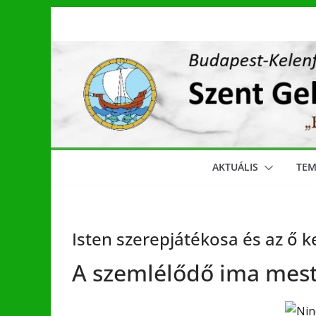
Skip
to
content
AKTUÁLIS
TE
Isten szerepjátékosa és az ő 
A szemlélődő ima meste