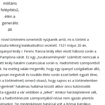
militáns
felépítésű,
élén a
generális
áll.
övid történelmi ismertetőt nyújtanék arról, mi is történt a
suita lelkiség kialakulásához vezetett. 1521 május 20-án,
yol király I. Ferenc francia király ellen vívott háborúi során a
tó Pamplona várát. Ez egy „tucateseménynek” számított nemcsak a
ett király hatalmi csatározásai során is. Hadtörténeti szempontból
 Ha esetleg valaki megemlíti, hogy egy spanyol szolgálatban álló,
san megsérült és további élete során ezzel kellett együtt élnie,
n a történelmet) ismerő olvasó, hogy sajnos ez a történelemben
engerének” hatalmas hullámai között akkor sincs különösebb
ta egyedül a vár védőiben a „lelket”. Amikor harcképtelenné vált,
t ez a hadtörténészek szempontjából nézve nem igazán jelentős
eményekre. De mindenképpen hatással volt a Római Katolikus