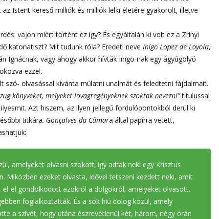
Istent kereső milliók és milliók lelki életére gyakorolt, illetve
és: vajon miért történt ez így? És egyáltalán ki volt ez a Zrínyi
ő katonatiszt? Mit tudunk róla? Eredeti neve
Inigo Lopez de Loyola
,
án Ignácnak, vagy ahogy akkor hívták Inigo-nak egy ágyúgolyó
 okozva ezzel.
szó- olvasással kívánta múlatni unalmát és feledtetni fájdalmait.
azug könyveket, melyeket lovagregényeknek szoktak nevezni”
titulussal
ilyesmit. Azt hiszem, az ilyen jellegű fordulópontokból derül ki
ésőbbi titkára
, Gonçalves da Câmar
a által papírra vetett,
shatjuk:
l, amelyeket olvasni szokott; így adtak neki egy Krisztus
n. Miközben ezeket olvasta, idővel tetszeni kezdett neki, amit
, el-el gondolkodott azokról a dolgokról, amelyeket olvasott.
gebben foglalkoztatták. És a sok hiú dolog közül, amely
tötte a szívét, hogy utána észrevétlenül két, három, négy órán