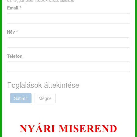
Csillaggal jelölt mezők kitöltése kötelező
Email *
Név *
Telefon
Foglalások áttekintése
Submit
Mégse