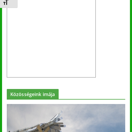
Betűméret váltása
Közösségeink imája