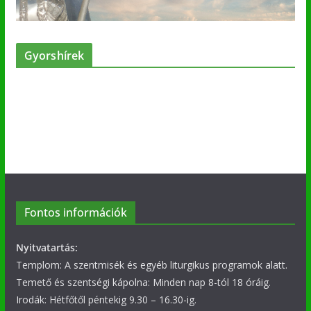
Gyorshírek
Fontos információk
Nyitvatartás:
Templom: A szentmisék és egyéb liturgikus programok alatt.
Temető és szentségi kápolna: Minden nap 8-tól 18 óráig.
Irodák: Hétfőtől péntekig 9.30 – 16.30-ig.