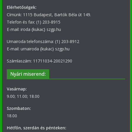
Elérhetőségek:
Címünk: 1115 Budapest, Bartók Béla út 149.
Telefon és fax: (1) 203-8915
E-mail: iroda {kukac} szgp.hu
Urnairoda telefonszáma: (1) 203-8912
E-mail: urnairoda {kukac} szgp.hu
Számlaszám: 11711034-20021290
Nyári miserend:
Vasárnap:
9.00; 11.00; 18.00
Szombaton:
18.00
Hétfőn, szerdán és pénteken: