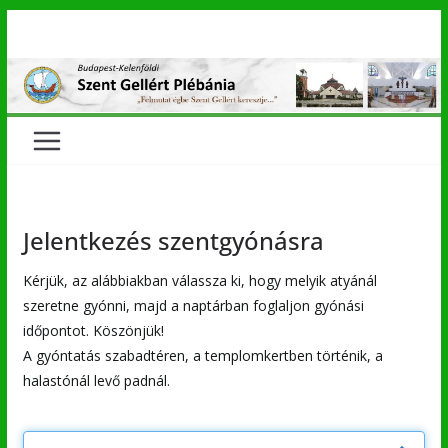
Skip
to
content
Jelentkezés szentgyónásra
Kérjük, az alábbiakban válassza ki, hogy melyik atyánál
szeretne gyónni, majd a naptárban foglaljon gyónási
időpontot. Köszönjük!
A gyóntatás szabadtéren, a templomkertben történik, a
halastónál levő padnál.