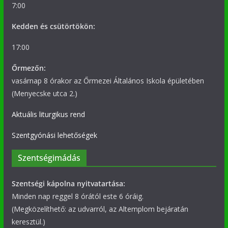
7:00
Kedden és csütörtökön:
17:00
Őrmezőn:
vasárnap 8 órakor az Őrmezei Általános Iskola épületében
(Menyecske utca 2.)
Aktuális liturgikus rend
Szentgyónási lehetőségek
Szentségimádás
Szentségi kápolna nyitvatartása:
Minden nap reggel 8 órától este 6 óráig.
(Megközelíthető: az udvarról, az Altemplom bejáratán
keresztül.)