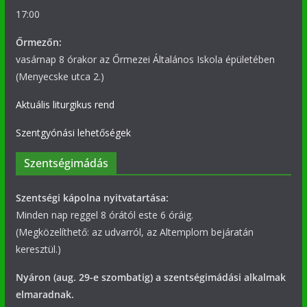
17:00
Őrmezőn:
vasárnap 8 órakor az Őrmezei Általános Iskola épületében
(Menyecske utca 2.)
Aktuális liturgikus rend
Szentgyónási lehetőségek
Szentségimádás
Szentségi kápolna nyitvatartása:
Minden nap reggel 8 órától este 6 óráig.
(Megközelíthető: az udvarról, az Altemplom bejáratán
keresztül.)
Nyáron (aug. 29-e szombatig) a szentségimádási alkalmak
elmaradnak.