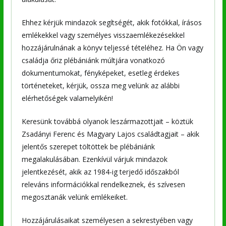
Ehhez kérjük mindazok segítségét, akik fotókkal, írásos
emlékekkel vagy személyes visszaemlékezésekkel
hozzájárulnának a könyv teljessé tételéhez. Ha Ön vagy
családja őriz plébániánk múltjára vonatkozó
dokumentumokat, fényképeket, esetleg érdekes
történeteket, kérjük, ossza meg velünk az alábbi
elérhetőségek valamelyikén!
Keresünk továbbá olyanok leszármazottjait – köztük
Zsadányi Ferenc és Magyary Lajos családtagjait – akik
jelentős szerepet töltöttek be plébániánk
megalakulásában. Ezenkívül várjuk mindazok
jelentkezését, akik az 1984-ig terjedő időszakból
releváns információkkal rendelkeznek, és szívesen
megosztanák velünk emlékeiket.
Hozzájárulásaikat személyesen a sekrestyében vagy