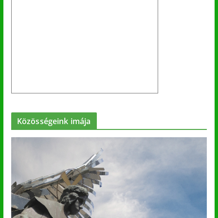
Közösségeink imája