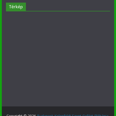
Térkép
Copyright © 2026
Budapest-Kelenföldi Szent Gellért Plébánia
.