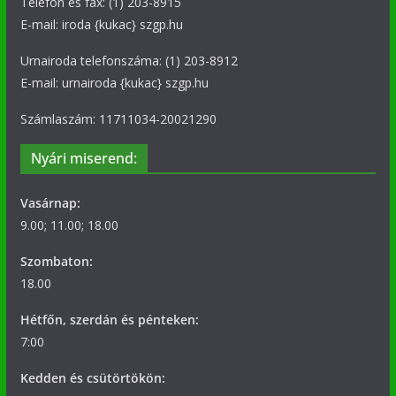
Telefon és fax: (1) 203-8915
E-mail: iroda {kukac} szgp.hu
Urnairoda telefonszáma: (1) 203-8912
E-mail: urnairoda {kukac} szgp.hu
Számlaszám: 11711034-20021290
Nyári miserend:
Vasárnap:
9.00; 11.00; 18.00
Szombaton:
18.00
Hétfőn, szerdán és pénteken:
7:00
Kedden és csütörtökön: