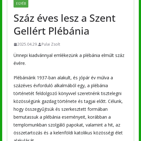
EGYÉB
Száz éves lesz a Szent
Gellért Plébánia
2025.04.29.
Pulai Zsolt
Ünnepi kiadvánnyal emlékezünk a plébánia elmúlt száz
évére.
Plébániánk 1937-ban alakult, és jópár év múlva a
százéves évforduló alkalmából egy, a plébánia
történetét feldolgozó könyvvel szeretnénk tisztelegni
közösségünk gazdag története és tagjai előtt. Célunk,
hogy összegyűjtsük és szerkesztett formában
bemutassuk a plébánia eseményeit, korábban a
templomunkban szolgáló papokat, valamint a hit, az
összetartozás és a kelenföldi katolikus közösségi élet
alakulását.