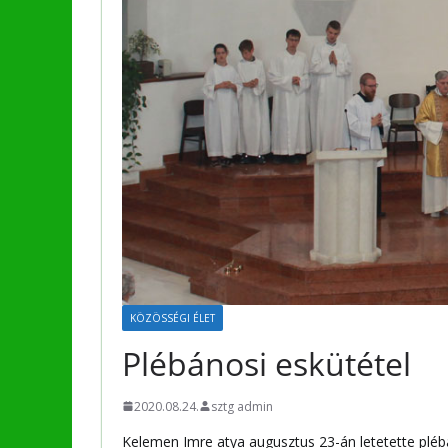
KÖZÖSSÉGI ÉLET
Plébánosi eskütétel
2020.08.24.
sztg admin
Kelemen Imre atya augusztus 23-án letetette pléb