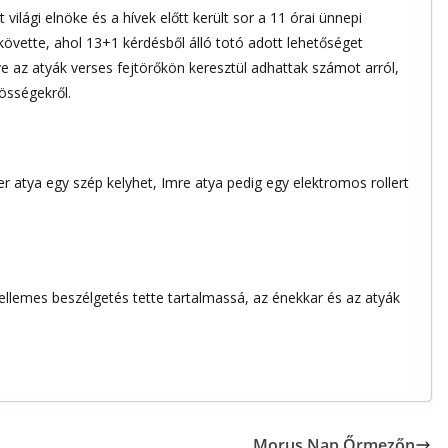
világi elnöke és a hívek előtt került sor a 11 órai ünnepi
övette, ahol 13+1 kérdésből álló totó adott lehetőséget
ve az atyák verses fejtörőkön keresztül adhattak számot arról,
össégekről.
 atya egy szép kelyhet, Imre atya pedig egy elektromos rollert
kellemes beszélgetés tette tartalmassá, az énekkar és az atyák
Morus Nap Őrmezőn