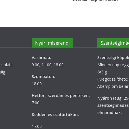
Nyári miserend:
Szentségimá
Vasárnap:
Szentségi kápol
 alatt.
9.00; 11.00; 18.00
Minden nap regge
áig.
óráig.
Szombaton:
(Megközelíthető: 
18.00
Altemplom bejára
Hétfőn, szerdán és pénteken:
Nyáron (aug. 29
7:00
szentségimádás
elmaradnak.
Kedden és csütörtökön:
17:00