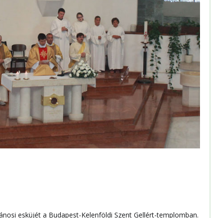
ánosi esküjét a Budapest-Kelenföldi Szent Gellért-templomban.