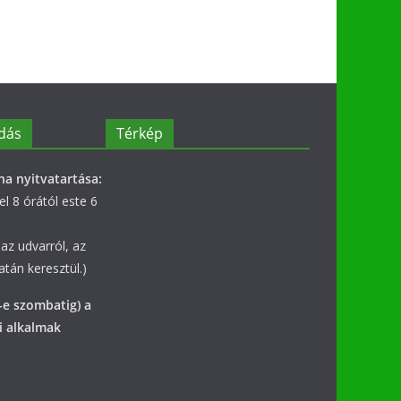
dás
Térkép
na nyitvatartása:
l 8 órától este 6
az udvarról, az
tán keresztül.)
-e szombatig) a
i alkalmak