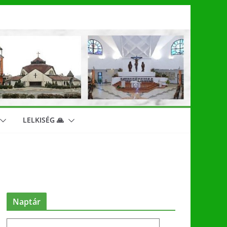
LELKISÉG 🙏
Naptár