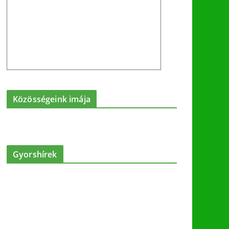
Közösségeink imája
Gyorshírek