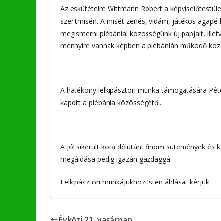
Az eskütételre Wittmann Róbert a képviselőtestület 
szentmisén. A misét zenés, vidám, játékos agapé k
megismerni plébániai közösségünk új papjait, illet
mennyire vannak képben a plébánián működő köz
A hatékony lelkipásztori munka támogatására Péter
kapott a plébánia közösségétől.
A jól sikerült kora délutánt finom sütemények és 
megáldása pedig igazán gazdaggá.
Lelkipásztori munkájukhoz Isten áldását kérjük.
Évközi 21. vasárnap