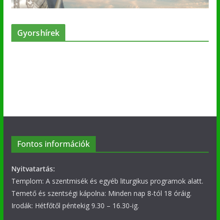
Gyorshírek
Fontos információk
Nyitvatartás:
Templom: A szentmisék és egyéb liturgikus programok alatt.
Temető és szentségi kápolna: Minden nap 8-tól 18 óráig.
Irodák: Hétfőtől péntekig 9.30 – 16.30-ig.