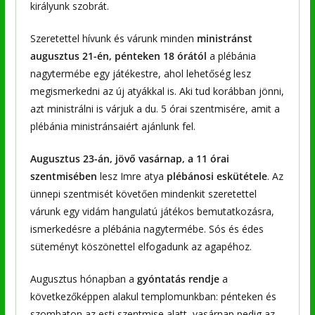
királyunk szobrát.
Szeretettel hívunk és várunk minden
ministránst
augusztus 21-én, pénteken 18 órától
a plébánia
nagytermébe egy játékestre, ahol lehetőség lesz
megismerkedni az új atyákkal is. Aki tud korábban jönni,
azt ministrálni is várjuk a du. 5 órai szentmisére, amit a
plébánia ministránsaiért ajánlunk fel.
Augusztus 23-án, jövő vasárnap, a 11 órai
szentmisében
lesz Imre atya
plébánosi eskütétele
. Az
ünnepi szentmisét követően mindenkit szeretettel
várunk egy vidám hangulatú játékos bemutatkozásra,
ismerkedésre a plébánia nagytermébe. Sós és édes
süteményt köszönettel elfogadunk az agapéhoz.
Augusztus hónapban a
gyóntatás rendje
a
következőképpen alakul templomunkban: pénteken és
szombaton az esti szentmise alatt, vasárnap pedig az