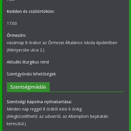
Kedden és csütörtökön:
17:00
Őrmezőn:
vasárnap 8 órakor az Őrmezei Általános Iskola épületében
(Menyecske utca 2.)
Aktuális liturgikus rend
Szentgyónási lehetőségek
Szentségimádás
Szentségi kápolna nyitvatartása:
Minden nap reggel 8 órától este 6 óráig.
(Megközelíthető: az udvarról, az Altemplom bejáratán
keresztül.)