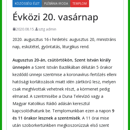
KÖZÖSSÉGI ÉLET
PLÉBÁNIA IRODA
TEMPLOM
Évközi 20. vasárnap
2020.08.15.
sztg admin
2020. augusztus 16-i hirdetés: augusztus 20, ministráns
nap, eskütétel, gyóntatás, liturgikus rend.
Augusztus 20-án, csütörtökön, Szent István király
ünnepén
a Szent István Bazilikában délután 5 órakor
kezdődő ünnepi szentmise a koronavírus-fertőzés elleni
hatósági korlátozások miatt idén zártkörű lesz, melyen
csak meghívottak vehetnek részt, a körmenet pedig
elmarad. A szentmisébe a Duna Televízió vagy a
Magyar Katolikus Rádió adásán keresztül
kapcsolódhatunk be. Templomunkban ezen a napon
9
és 11 órakor lesznek a szentmisék
. A 11 órai mise
után szoborkertünkben megkoszorúzzuk első szent