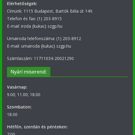
Elérhetőségek:
Címünk: 1115 Budapest, Bartók Béla út 149.
Telefon és fax: (1) 203-8915
E-mail: iroda {kukac} szgp.hu
Urnairoda telefonszáma: (1) 203-8912
E-mail: urnairoda {kukac} szgp.hu
Számlaszám: 11711034-20021290
Nyári miserend:
Vasárnap:
9.00; 11.00; 18.00
Szombaton:
18.00
Hétfőn, szerdán és pénteken:
7:00