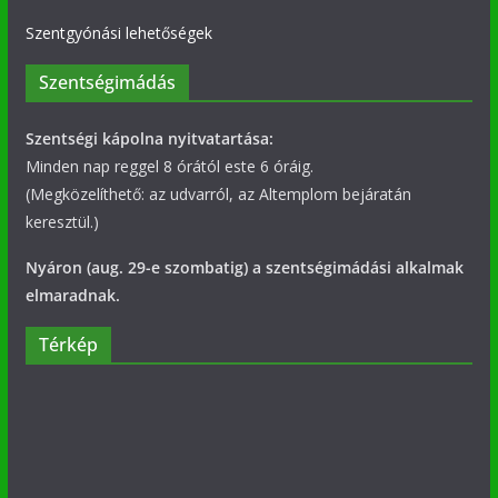
Szentgyónási lehetőségek
Szentségimádás
Szentségi kápolna nyitvatartása:
Minden nap reggel 8 órától este 6 óráig.
(Megközelíthető: az udvarról, az Altemplom bejáratán
keresztül.)
Nyáron (aug. 29-e szombatig) a szentségimádási alkalmak
elmaradnak.
Térkép