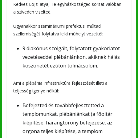
Kedves Lojzi atya, Te egyházközséged sorsát valóban
a szíveden viselted.
Ugyanakkor szemináriumi prefektusi múltad
szellemiségét folytatva lelki műhelyt vezettél:
9 diakónus szolgált, folytatott gyakorlatot
vezetéseddel plébániánkon, akiknek hálás
köszönetét ezúton tolmácsolom.
Ami a plébánia infrastruktúra fejlesztését illeti a
teljesség igénye nélkül:
Befejezted és továbbfejlesztetted a
templomunkat, plébániánkat (a főoltár
kiépítése, harangtorony befejezése, az
orgona teljes kiépítése, a templom