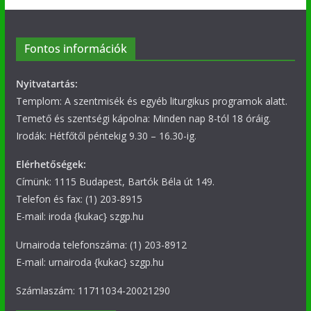
Fontos információk
Nyitvatartás:
Templom: A szentmisék és egyéb liturgikus programok alatt.
Temető és szentségi kápolna: Minden nap 8-tól 18 óráig.
Irodák: Hétfőtől péntekig 9.30 – 16.30-ig.
Elérhetőségek:
Címünk: 1115 Budapest, Bartók Béla út 149.
Telefon és fax: (1) 203-8915
E-mail: iroda {kukac} szgp.hu
Urnairoda telefonszáma: (1) 203-8912
E-mail: urnairoda {kukac} szgp.hu
Számlaszám: 11711034-20021290