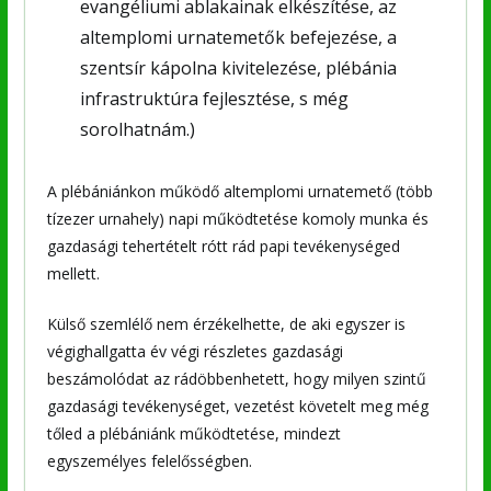
evangéliumi ablakainak elkészítése, az
altemplomi urnatemetők befejezése, a
szentsír kápolna kivitelezése, plébánia
infrastruktúra fejlesztése, s még
sorolhatnám.)
A plébániánkon működő altemplomi urnatemető (több
tízezer urnahely) napi működtetése komoly munka és
gazdasági tehertételt rótt rád papi tevékenységed
mellett.
Külső szemlélő nem érzékelhette, de aki egyszer is
végighallgatta év végi részletes gazdasági
beszámolódat az rádöbbenhetett, hogy milyen szintű
gazdasági tevékenységet, vezetést követelt meg még
tőled a plébániánk működtetése, mindezt
egyszemélyes felelősségben.