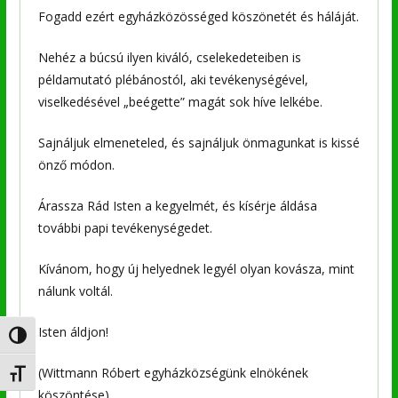
Fogadd ezért egyházközösséged köszönetét és háláját.
Nehéz a búcsú ilyen kiváló, cselekedeteiben is
példamutató plébánostól, aki tevékenységével,
viselkedésével „beégette” magát sok híve lelkébe.
Sajnáljuk elmeneteled, és sajnáljuk önmagunkat is kissé
önző módon.
Árassza Rád Isten a kegyelmét, és kísérje áldása
további papi tevékenységedet.
Kívánom, hogy új helyednek legyél olyan kovásza, mint
nálunk voltál.
Isten áldjon!
Nagy kontraszt váltása
(Wittmann Róbert egyházközségünk elnökének
Betűméret váltása
köszöntése)