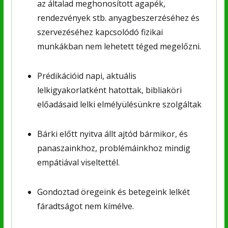
az általad meghonosított agapék,
rendezvények stb. anyagbeszerzéséhez és
szervezéséhez kapcsolódó fizikai
munkákban nem lehetett téged megelőzni.
Prédikációid napi, aktuális
lelkigyakorlatként hatottak, bibliaköri
előadásaid lelki elmélyülésünkre szolgáltak
Bárki előtt nyitva állt ajtód bármikor, és
panaszainkhoz, problémáinkhoz mindig
empátiával viseltettél.
Gondoztad öregeink és betegeink lelkét
fáradtságot nem kímélve.