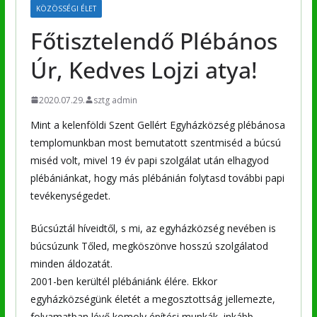
KÖZÖSSÉGI ÉLET
Főtisztelendő Plébános
Úr, Kedves Lojzi atya!
2020.07.29.
sztg admin
Mint a kelenföldi Szent Gellért Egyházközség plébánosa
templomunkban most bemutatott szentmiséd a búcsú
miséd volt, mivel 19 év papi szolgálat után elhagyod
plébániánkat, hogy más plébánián folytasd további papi
tevékenységedet.
Búcsúztál híveidtől, s mi, az egyházközség nevében is
búcsúzunk Tőled, megköszönve hosszú szolgálatod
minden áldozatát.
2001-ben kerültél plébániánk élére. Ekkor
egyházközségünk életét a megosztottság jellemezte,
folyamatban lévő komoly építési munkák, inkább