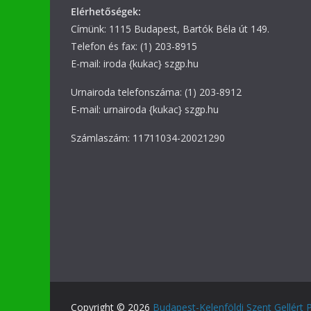
Elérhetőségek:
Címünk: 1115 Budapest, Bartók Béla út 149.
Telefon és fax: (1) 203-8915
E-mail: iroda {kukac} szgp.hu
Urnairoda telefonszáma: (1) 203-8912
E-mail: urnairoda {kukac} szgp.hu
Számlaszám: 11711034-20021290
Copyright © 2026
Budapest-Kelenföldi Szent Gellért 