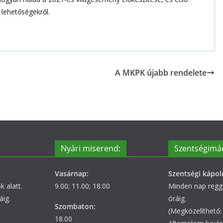
 lehetőségekről.
A MKPK újabb rendelete
Nyári miserend:
Szentségimá
Vasárnap:
Szentségi kápol
 alatt.
9.00; 11.00; 18.00
Minden nap regge
áig.
óráig.
Szombaton:
(Megközelíthető: 
18.00