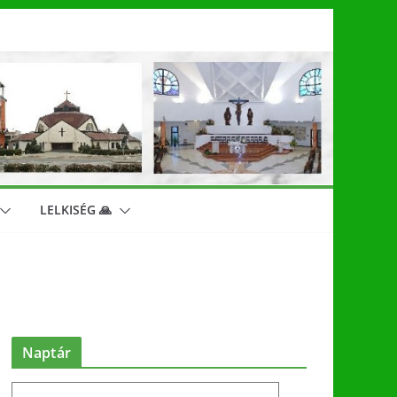
LELKISÉG 🙏
Naptár