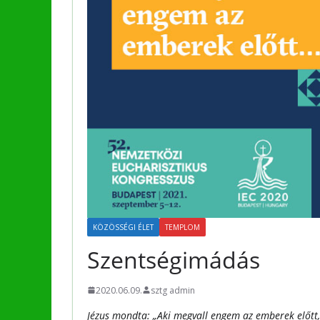
KÖZÖSSÉGI ÉLET
TEMPLOM
Szentségimádás
2020.06.09.
sztg admin
Jézus mondta: „Aki megvall engem az emberek előtt,