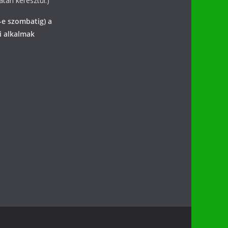
tán keresztül.)
-e szombatig) a
i alkalmak