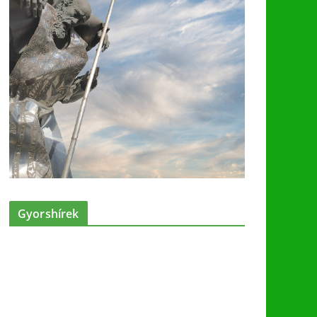
Gyorshírek