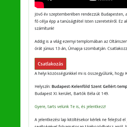
Jövő év szeptemberében rendezzük Budapesten, az
fő célja épp a tanúságtétel Isten szeretetéről. Ez 
számítunk!
Addig is a világ ezernyi templomában az Oltárisz
órát június 13-án, Úrnapja szombatján. Csatlakoz
Csatlakozás
A helyi közösségünkkel mi is összegyűlünk, hogy K
Helyszín:
Budapest-Kelenföld Szent Gellért-tem
Budapest XI. kerület, Bartók Béla út 149.
Gyere, tarts velünk Te is, és jelentkezz!
A jelentkezési lap kitöltésekor kérlek ne felejtsd el
segítségével folyamatosan tájékozódhatsz arról, 