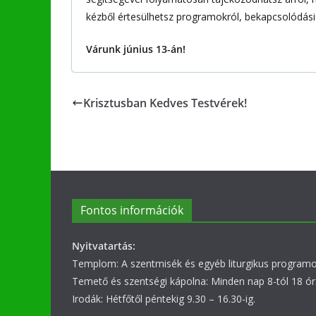
kézből értesülhetsz programokról, bekapcsolódási
Várunk június 13-án!
Krisztusban Kedves Testvérek!
Fontos információk
Nyitvatartás:
Templom: A szentmisék és egyéb liturgikus programok
Temető és szentségi kápolna: Minden nap 8-tól 18 ór
Irodák: Hétfőtől péntekig 9.30 – 16.30-ig.