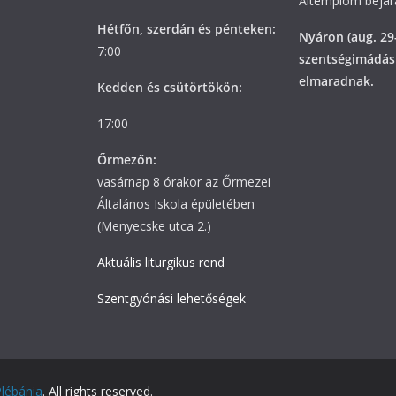
Altemplom bejára
Hétfőn, szerdán és pénteken:
Nyáron (aug. 29
7:00
szentségimádás
elmaradnak.
Kedden és csütörtökön:
17:00
Őrmezőn:
vasárnap 8 órakor az Őrmezei
Általános Iskola épületében
(Menyecske utca 2.)
Aktuális liturgikus rend
Szentgyónási lehetőségek
Plébánia
. All rights reserved.