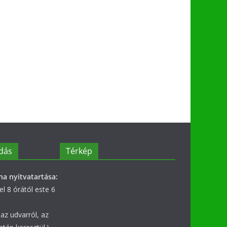
dás
Térkép
na nyitvatartása:
l 8 órától este 6
az udvarról, az