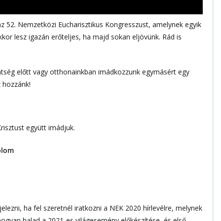
 52. Nemzetközi Eucharisztikus Kongresszust, amelynek egyik
akkor lesz igazán erőteljes, ha majd sokan eljövünk. Rád is
entség előtt vagy otthonainkban imádkozzunk egymásért egy
z hozzánk!
risztust együtt imádjuk.
plom
 jelezni, ha fel szeretnél iratkozni a NEK 2020 hírlevélre, melynek
hogyan halad a 2021-es világesemény előkészítése, és első