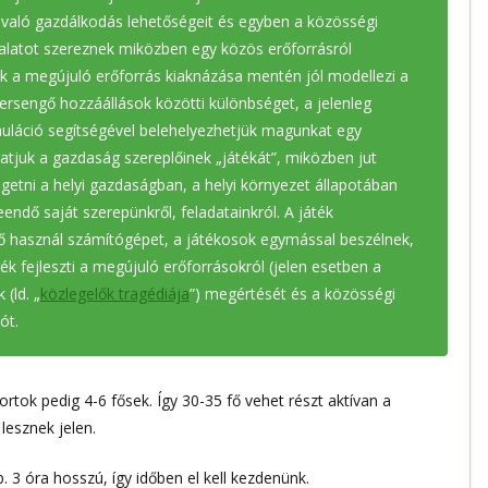
 való gazdálkodás lehetőségeit és egyben a közösségi
alatot szereznek miközben egy közös erőforrásról
ték a megújuló erőforrás kiaknázása mentén jól modellezi a
ersengő hozzáállások közötti különbséget, a jelenleg
uláció segítségével belehelyezhetjük magunkat egy
zhatjuk a gazdaság szereplőinek „játékát”, miközben jut
etni a helyi gazdaságban, a helyi környezet állapotában
endő saját szerepünkről, feladatainkról. A játék
ő használ számítógépet, a játékosok egymással beszélnek,
ték fejleszti a megújuló erőforrásokról (jelen esetben a
 (ld. „
közlegelők tragédiája
”) megértését és a közösségi
ót.
ortok pedig 4-6 fősek. Így 30-35 fő vehet részt aktívan a
lesznek jelen.
 3 óra hosszú, így időben el kell kezdenünk.