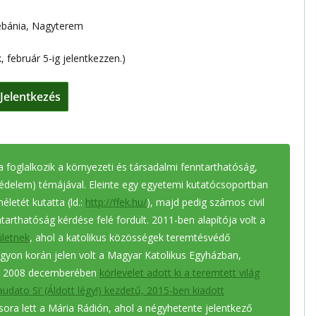
lébánia, Nagyterem
, február 5-ig jelentkezzen.)
Jelentkezés
a foglalkozik a környezeti és társadalmi fenntarthatóság,
édelem) témájával. Eleinte egy egyetemi kutatócsoportban
életét kutatta (ld.:
http://ffek.hu/
), majd pedig számos civil
tarthatóság kérdése felé fordult. 2011-ben alapítója volt a
letnek
, ahol a katolikus közösségek teremtésvédő
agyon korán jelen volt a Magyar Katolikus Egyházban,
ia 2008 decemberében
körlevelet adott ki a teremtett világ
audato Si’ (Áldott légy!) kezdetű, 2015-ben kiadott
ora lett a Mária Rádión, ahol a négyhetente jelentkező