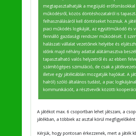
megtapasztalhatják a megújuló erőforrásokkal
működésről, közös döntéshozatalról is tapaszt
felhasználásáról kell döntéseket hozniuk. A já
piaci működés logikáját, az együttműködő és v
fennálló gazdasági rendszer működését. E szim
halászati vállalat vezetőinek helyébe és eljáts
időnk majd néhány adattal alátámasztva beszélg
tapasztalható valós helyzetről és az ebben felve
számítógépes szimuláció, de csak a játékvezet
illetve egy játéktáblán mozgatják hajóikat. A já
halról) szóló általános tudást, a piac logikájának
kommunikációt, a résztvevők közötti kooperáci
A játékot max. 6 csoportban lehet játszani, a csop
játékban, a többiek az asztal körül megfigyelőként 
Kérjük, hogy pontosan érkezzenek, mert a játék kb.