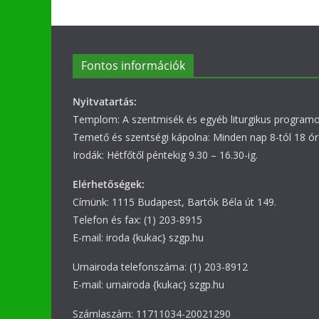
Fontos információk
Nyitvatartás:
Templom: A szentmisék és egyéb liturgikus programok
Temető és szentségi kápolna: Minden nap 8-tól 18 ór
Irodák: Hétfőtől péntekig 9.30 – 16.30-ig.
Elérhetőségek:
Címünk: 1115 Budapest, Bartók Béla út 149.
Telefon és fax: (1) 203-8915
E-mail: iroda {kukac} szgp.hu
Urnairoda telefonszáma: (1) 203-8912
E-mail: urnairoda {kukac} szgp.hu
Számlaszám: 11711034-20021290