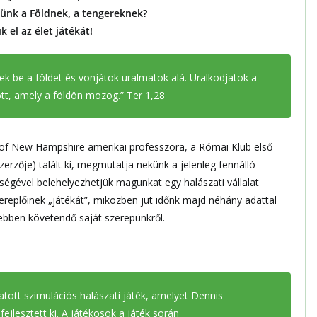
tünk a Földnek, a tengereknek?
k el az élet játékát!
k be a földet és vonjátok uralmatok alá. Uralkodjatok a
ött, amely a földön mozog.” Ter 1,28
 of New Hampshire amerikai professzora, a Római Klub első
zerzője) talált ki, megmutatja nekünk a jelenleg fennálló
ségével belehelyezhetjük magunkat egy halászati vállalat
ereplőinek „játékát”, miközben jut időnk majd néhány adattal
 ebben követendő saját szerepünkről.
tott szimulációs halászati játék, amelyet Dennis
jlesztett ki. A játékosok a játék során