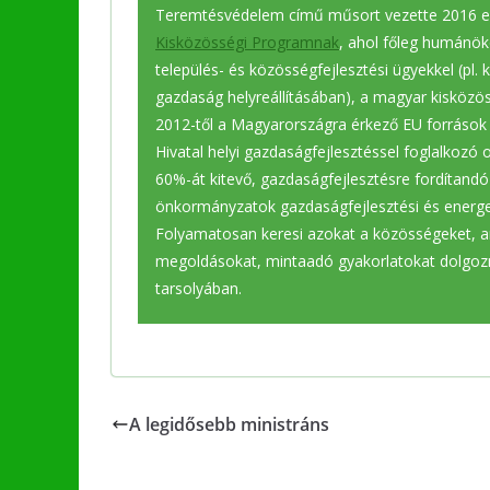
Teremtésvédelem című műsort vezette 2016 el
Kisközösségi Programnak
, ahol főleg humánök
település- és közösségfejlesztési ügyekkel (pl. 
gazdaság helyreállításában), a magyar kisközös
2012-től a Magyarországra érkező EU források
Hivatal helyi gazdaságfejlesztéssel foglalkozó o
60%-át kitevő, gazdaságfejlesztésre fordítandó 
önkormányzatok gazdaságfejlesztési és energeti
Folyamatosan keresi azokat a közösségeket, am
megoldásokat, mintaadó gyakorlatokat dolgozn
tarsolyában.
A legidősebb ministráns