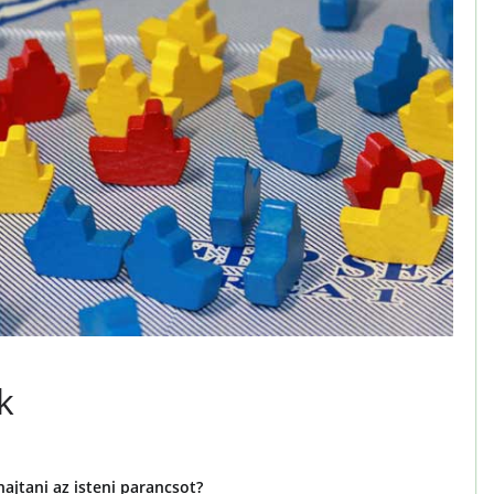
k
hajtani az isteni parancsot?