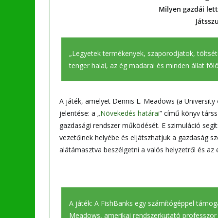
Milyen gazdái let
Játsszu
„Legyetek termékenyek, szaporodjatok, töltséte
tenger halai, az ég madarai és minden állat föl
A játék, amelyet Dennis L. Meadows (a University
jelentése: a „
Növekedés határai
” című könyv társs
gazdasági rendszer működését. E szimuláció segít
vezetőinek helyébe és eljátszhatjuk a gazdaság sz
alátámasztva beszélgetni a valós helyzetről és az
A játék: A FishBanks egy számítógéppel támoga
Meadows, amerikai rendszerkutató professzor fe