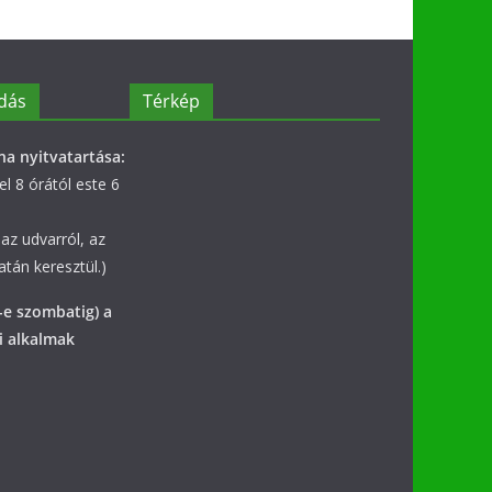
dás
Térkép
na nyitvatartása:
l 8 órától este 6
az udvarról, az
tán keresztül.)
-e szombatig) a
i alkalmak