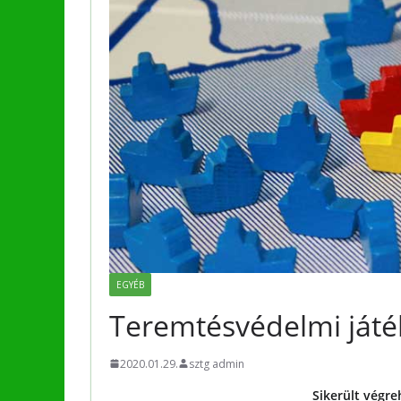
EGYÉB
Teremtésvédelmi játé
2020.01.29.
sztg admin
Sikerült végre