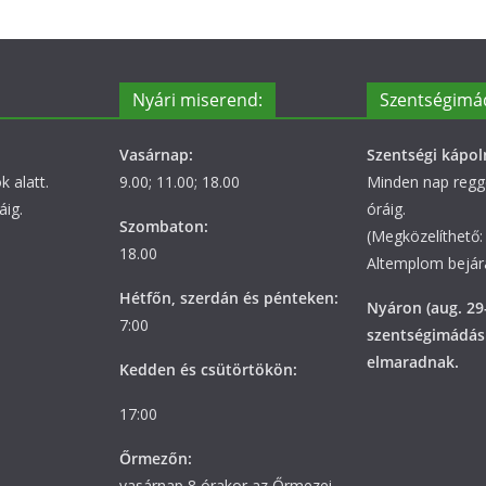
Nyári miserend:
Szentségimá
Vasárnap:
Szentségi kápol
 alatt.
9.00; 11.00; 18.00
Minden nap regge
áig.
óráig.
Szombaton:
(Megközelíthető: 
18.00
Altemplom bejára
Hétfőn, szerdán és pénteken:
Nyáron (aug. 29
7:00
szentségimádás
elmaradnak.
Kedden és csütörtökön:
17:00
Őrmezőn:
vasárnap 8 órakor az Őrmezei