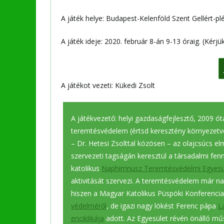
A játék helye: Budapest-Kelenföld Szent Gellért-p
A játék ideje: 2020. február 8-án 9-13 óraig. (Kérjük
A játékot vezeti: Kükedi Zsolt
A játékvezető: helyi gazdaságfejlesztő, 2009 ót
teremtésvédelem (értsd keresztény környezetv
– Dr. Hetesi Zsolttal közösen – az olajcsúcs elm
szervezeti tagságán keresztül a társadalmi fenn
katolikus
Naphimnusz Teremtésvédelmi Egyesü
aktivitását szervezi. A teremtésvédelem már n
hiszen a Magyar Katolikus Püspöki Konferenc
védelméről
, de igazi nagy lökést Ferenc pápa
L
enciklikája
adott. Az Egyesület révén önálló műs