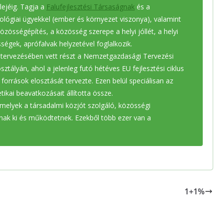
ejéig. Tagja a
Falufejlesztési Társaságnak
és a
ológiai ügyekkel (ember és környezet viszonya), valamint
közösségépítés, a közösség szerepe a helyi jóllét, a helyi
ségek, aprófalvak helyzetével foglalkozik.
 tervezésében vett részt a Nemzetgazdasági Tervezési
sztályán, ahol a jelenleg futó hétéves EU fejlesztési ciklus
források elosztását tervezte. Ezen belül speciálisan az
kai beavatkozásait állította össze.
elyek a társadalmi közjót szolgáló, közösségi
ak ki és működtetnek. Ezekből több ezer van a
1+1%