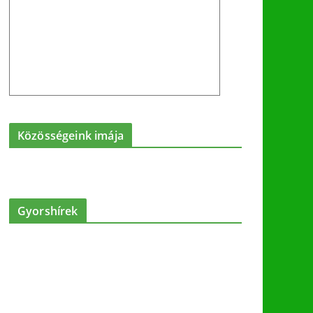
Közösségeink imája
Gyorshírek