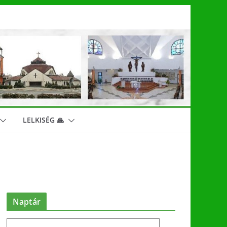
LELKISÉG 🙏
Naptár