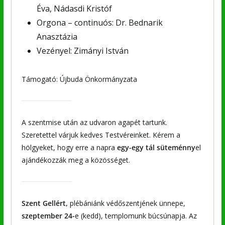
Éva, Nádasdi Kristóf
Orgona – continuós: Dr. Bednarik
Anasztázia
Vezényel: Zimányi István
Támogató: Újbuda Önkormányzata
A szentmise után az udvaron agapét tartunk.
Szeretettel várjuk kedves Testvéreinket. Kérem a
hölgyeket, hogy erre a napra
egy-egy tál süteménny
el
ajándékozzák meg a közösséget.
Szent Gellért,
plébániánk védőszentjének ünnepe,
szeptember 24-
e (kedd), templomunk búcsúnapja. Az