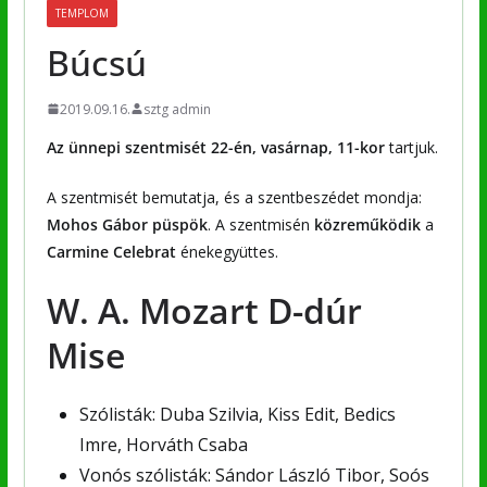
TEMPLOM
Búcsú
2019.09.16.
sztg admin
Az ünnepi szentmisét 22-én, vasárnap, 11-kor
tartjuk.
A szentmisét bemutatja, és a szentbeszédet mondja:
Mohos Gábor püspök
. A szentmisén
közreműködik
a
Carmine Celebrat
énekegyüttes.
W. A. Mozart D-dúr
Mise
Szólisták: Duba Szilvia, Kiss Edit, Bedics
Imre, Horváth Csaba
Vonós szólisták: Sándor László Tibor, Soós