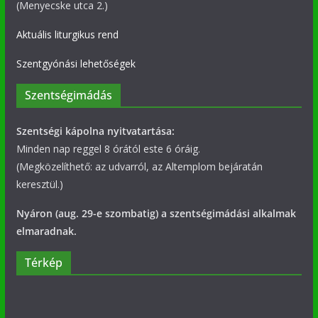
(Menyecske utca 2.)
Aktuális liturgikus rend
Szentgyónási lehetőségek
Szentségimádás
Szentségi kápolna nyitvatartása:
Minden nap reggel 8 órától este 6 óráig.
(Megközelíthető: az udvarról, az Altemplom bejáratán
keresztül.)
Nyáron (aug. 29-e szombatig) a szentségimádási alkalmak
elmaradnak.
Térkép