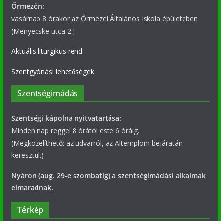
Őrmezőn:
vasárnap 8 órakor az Őrmezei Általános Iskola épületében
(Menyecske utca 2.)
Aktuális liturgikus rend
Szentgyónási lehetőségek
Szentségimádás
Szentségi kápolna nyitvatartása:
Minden nap reggel 8 órától este 6 óráig.
(Megközelíthető: az udvarról, az Altemplom bejáratán
keresztül.)
Nyáron (aug. 29-e szombatig) a szentségimádási alkalmak
elmaradnak.
Térkép