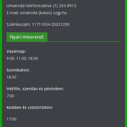
Urnairoda telefonszáma: (1) 203-8912
E-mail: urnairoda {kukac} szgp.hu
Számlaszám: 11711034-20021290
Nyári miserend:
Vasárnap:
9.00; 11.00; 18.00
Szombaton:
18.00
Hétfőn, szerdán és pénteken:
7:00
Kedden és csütörtökön:
17:00