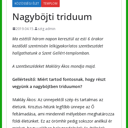
KÖZÖSSÉGI ÉLET
TEMPLOM
Nagyböjti triduum
2019.04.15.
sztg admin
Ma estétől három napon keresztül az esti 6 órakor
kezdődő szentmisén lelkigyakorlatos szentbeszédet
hallgathatunk a Szent Gellért-templomban.
A szentbeszédeket Makláry Ákos mondja majd.
Gellértesítő: Miért tartod fontosnak, hogy részt
vegyünk a nagyböjtben triduumon?
Makláy Ákos: Az ünnepektől szép és tartalmas az
életünk. Krisztus-hitünk legfőbb ünnepe az Ő
feltámadása, ami mindennél mélyebben meghatározza
földi életünket. Ez az örömhír pedig sokszor anélkül ér