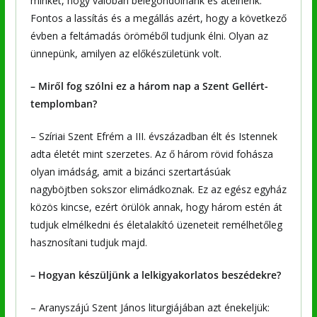
minket, hogy valóban belegondolnánk és átélnénk.
Fontos a lassítás és a megállás azért, hogy a következő
évben a feltámadás öröméből tudjunk élni. Olyan az
ünnepünk, amilyen az előkészületünk volt.
– Miről fog szólni ez a három nap a Szent Gellért-
templomban?
– Szíriai Szent Efrém a III. évszázadban élt és Istennek
adta életét mint szerzetes. Az ő három rövid fohásza
olyan imádság, amit a bizánci szertartásúak
nagyböjtben sokszor elimádkoznak. Ez az egész egyház
közös kincse, ezért örülök annak, hogy három estén át
tudjuk elmélkedni és életalakító üzeneteit remélhetőleg
hasznosítani tudjuk majd.
– Hogyan készüljünk a lelkigyakorlatos beszédekre?
– Aranyszájú Szent János liturgiájában azt énekeljük: