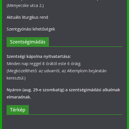
(Menyecske utca 2.)
Aktuális liturgikus rend
Szentgyónási lehetőségek
Szentségimádás
Szentségi kápolna nyitvatartása:
Minden nap reggel 8 órától este 6 óráig.
(Megközelíthető: az udvarról, az Altemplom bejáratán
keresztül.)
Nyáron (aug. 29-e szombatig) a szentségimádási alkalmak
elmaradnak.
Térkép