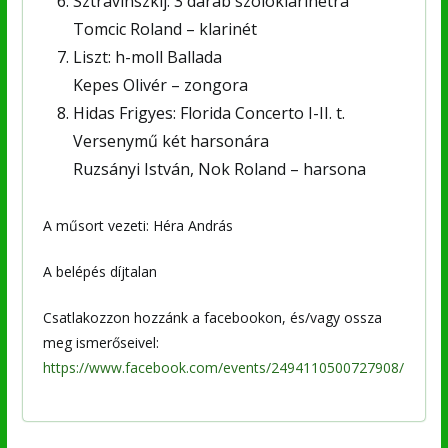
Sztravinszkij: 3 darab szólóklarinétra
Tomcic Roland – klarinét
Liszt: h-moll Ballada
Kepes Olivér – zongora
Hidas Frigyes: Florida Concerto I-II. t.
Versenymű két harsonára
Ruzsányi István, Nok Roland – harsona
A műsort vezeti: Héra András
A belépés díjtalan
Csatlakozzon hozzánk a facebookon, és/vagy ossza
meg ismerőseivel:
https://www.facebook.com/events/2494110500727908/