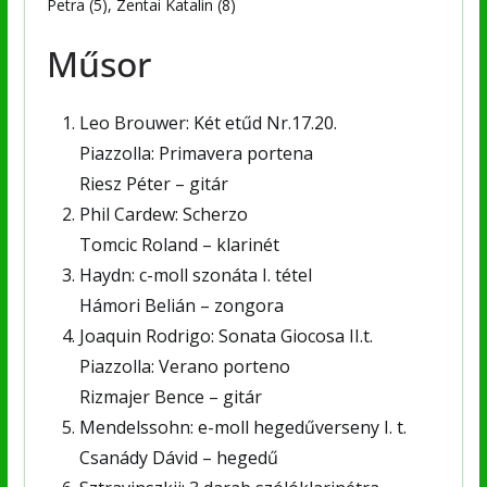
Petra (5), Zentai Katalin (8)
Műsor
Leo Brouwer: Két etűd Nr.17.20.
Piazzolla: Primavera portena
Riesz Péter – gitár
Phil Cardew: Scherzo
Tomcic Roland – klarinét
Haydn: c-moll szonáta I. tétel
Hámori Belián – zongora
Joaquin Rodrigo: Sonata Giocosa II.t.
Piazzolla: Verano porteno
Rizmajer Bence – gitár
Mendelssohn: e-moll hegedűverseny I. t.
Csanády Dávid – hegedű