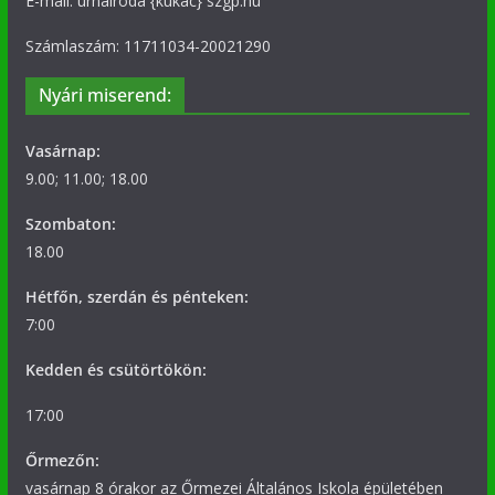
E-mail: urnairoda {kukac} szgp.hu
Számlaszám: 11711034-20021290
Nyári miserend:
Vasárnap:
9.00; 11.00; 18.00
Szombaton:
18.00
Hétfőn, szerdán és pénteken:
7:00
Kedden és csütörtökön:
17:00
Őrmezőn:
vasárnap 8 órakor az Őrmezei Általános Iskola épületében