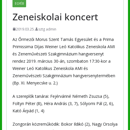
EGYÉB
Zeneiskolai koncert
2019.03.25.
sztg admin
Az Őrmezői Morus Szent Tamás Egyesület és a Prima
Primissima Díjas Weiner Leó Katolikus Zeneiskola AMI
és Zeneművészeti Szakgimnázium hangversenyt
rendez 2019. március 30-án, szombaton 17:30-kor a
Weiner Leó Katolikus Zeneiskola AMI és
Zeneművészeti Szakgimnázium hangversenytermében
(Bp. XI. Menyecske u. 2.)
A szereplők tanárai: Fejérváriné Németh Zsuzsa (5),
Foltyn Péter (8), Héra András (3, 7), Sólyomi Pál (2, 6),
Kató Árpád (1, 4)
Zongorán közreműködik: Bokor Ildikó (2), Nagy Orsolya