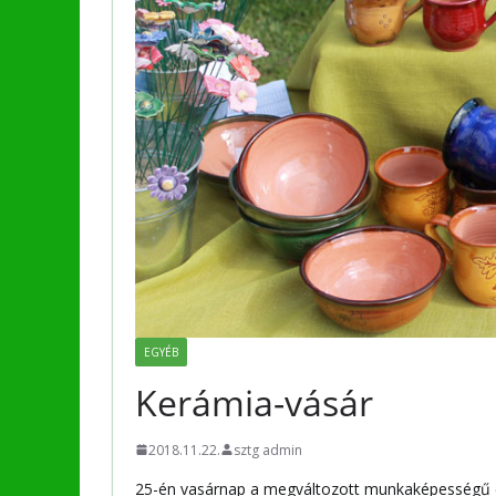
EGYÉB
Kerámia-vásár
2018.11.22.
sztg admin
25-én vasárnap a megváltozott munkaképességű e