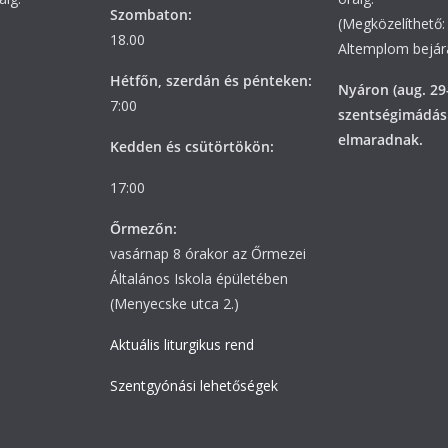
Szombaton:
(Megközelíthető: 
18.00
Altemplom bejára
Hétfőn, szerdán és pénteken:
Nyáron (aug. 29
7:00
szentségimádás
elmaradnak.
Kedden és csütörtökön:
17:00
Őrmezőn:
vasárnap 8 órakor az Őrmezei
Általános Iskola épületében
(Menyecske utca 2.)
Aktuális liturgikus rend
Szentgyónási lehetőségek