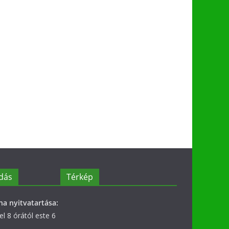
dás
Térkép
na nyitvatartása:
l 8 órától este 6