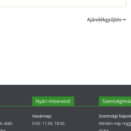
Ajándékgyűjtés
Nyári miserend:
Szentségimá
Vasárnap:
Szentségi kápol
 alatt.
9.00; 11.00; 18.00
Minden nap regge
áig.
óráig.