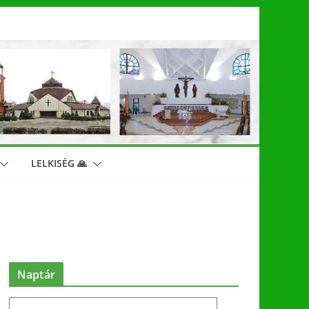
LELKISÉG 🙏
Naptár