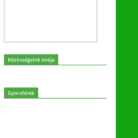
Közösségeink imája
Gyorshírek