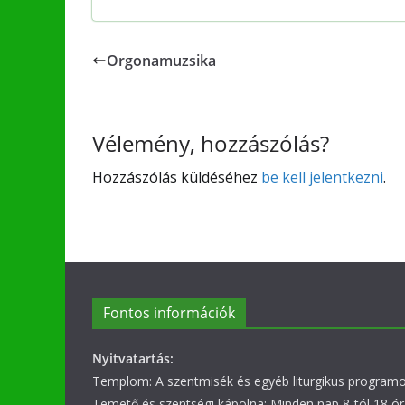
Orgonamuzsika
Vélemény, hozzászólás?
Hozzászólás küldéséhez
be kell jelentkezni
.
Fontos információk
Nyitvatartás:
Templom: A szentmisék és egyéb liturgikus programok
Temető és szentségi kápolna: Minden nap 8-tól 18 ór