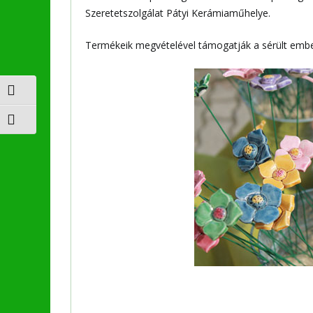
Szeretetszolgálat Pátyi Kerámiaműhelye.
Termékeik megvételével támogatják a sérült embe
Nagy kontraszt váltása
Betűméret váltása