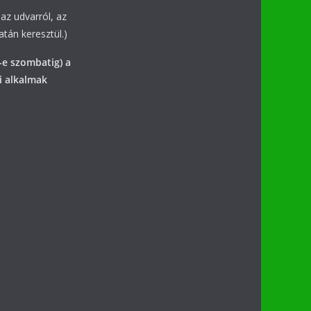
az udvarról, az
tán keresztül.)
-e szombatig) a
i alkalmak