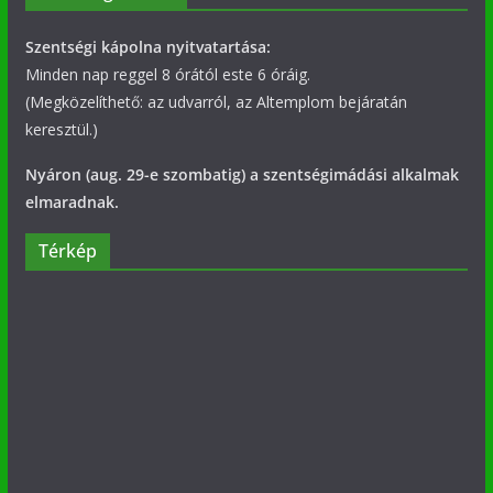
Szentségi kápolna nyitvatartása:
Minden nap reggel 8 órától este 6 óráig.
(Megközelíthető: az udvarról, az Altemplom bejáratán
keresztül.)
Nyáron (aug. 29-e szombatig) a szentségimádási alkalmak
elmaradnak.
Térkép