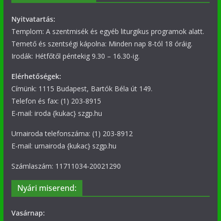
Nyitvatartás:
Templom: A szentmisék és egyéb liturgikus programok alatt.
Temető és szentségi kápolna: Minden nap 8-tól 18 óráig.
Irodák: Hétfőtől péntekig 9.30 – 16.30-ig.
Elérhetőségek:
Címünk: 1115 Budapest, Bartók Béla út 149.
Telefon és fax: (1) 203-8915
E-mail: iroda {kukac} szgp.hu
Urnairoda telefonszáma: (1) 203-8912
E-mail: urnairoda {kukac} szgp.hu
Számlaszám: 11711034-20021290
Nyári miserend:
Vasárnap: