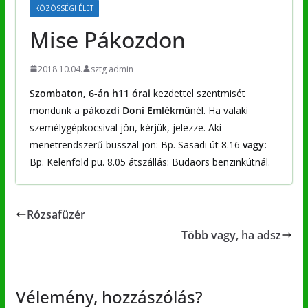
KÖZÖSSÉGI ÉLET
Mise Pákozdon
2018.10.04.
sztg admin
Szombaton,
6-án
h11 órai
kezdettel szentmisét
mondunk a
pákozdi Doni Emlékmű
nél.
Ha valaki
személygépkocsival jön, kérjük, jelezze. Aki
menetrendszerű busszal jön: Bp. Sasadi út 8.16
vagy:
Bp. Kelenföld pu. 8.05 átszállás: Budaörs benzinkútnál.
Rózsafüzér
Több vagy, ha adsz
Vélemény, hozzászólás?