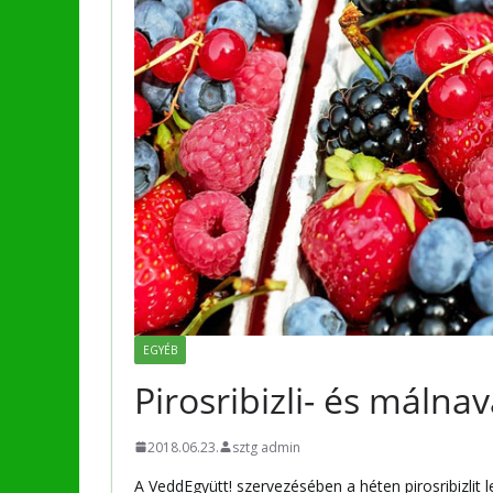
EGYÉB
Pirosribizli- és málna
2018.06.23.
sztg admin
A VeddEgyütt! szervezésében a héten pirosribizlit