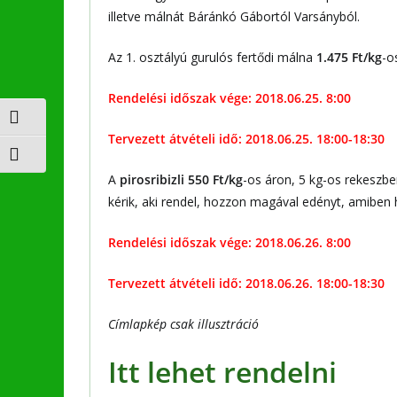
illetve málnát Báránkó Gábortól Varsányból.
Az 1. osztályú gurulós
fertődi málna
1.475 Ft/kg
-o
Rendelési időszak vége:
2018.06.25. 8:00
Nagy kontraszt váltása
Tervezett átvételi idő:
2018.06.25. 18:00-18:30
Betűméret váltása
A
pirosribizli 550 Ft/kg
-os áron, 5 kg-os rekeszbe
kérik, aki rendel, hozzon magával edényt, amiben 
Rendelési időszak vége:
2018.06.26. 8:00
Tervezett átvételi idő:
2018.06.26. 18:00-18:30
Címlapkép csak illusztráció
Itt lehet rendelni