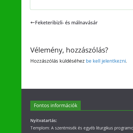
Feketeribizli- és málnavásár
Vélemény, hozzászólás?
Hozzászólás küldéséhez
be kell jelentkezni
.
Fontos információk
Nyitvatartás:
Templom: A szentmisék és egyéb liturgikus programok