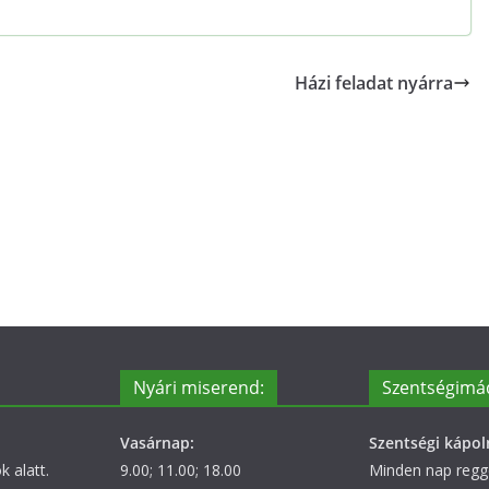
Házi feladat nyárra
Nyári miserend:
Szentségimá
Vasárnap:
Szentségi kápol
 alatt.
9.00; 11.00; 18.00
Minden nap regge