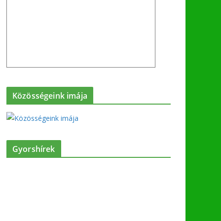
Közösségeink imája
Gyorshírek