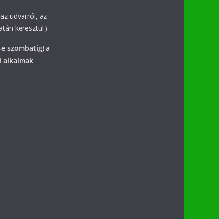
az udvarról, az
tán keresztül.)
-e szombatig) a
i alkalmak