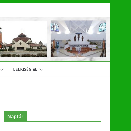
LELKISÉG 🙏
Naptár