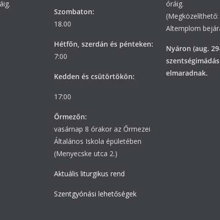
áig.
óráig.
Szombaton:
(Megközelíthető: 
18.00
Altemplom bejára
Hétfőn, szerdán és pénteken:
Nyáron (aug. 29
7:00
szentségimádás
elmaradnak.
Kedden és csütörtökön:
17:00
Őrmezőn:
vasárnap 8 órakor az Őrmezei
Általános Iskola épületében
(Menyecske utca 2.)
Aktuális liturgikus rend
Szentgyónási lehetőségek