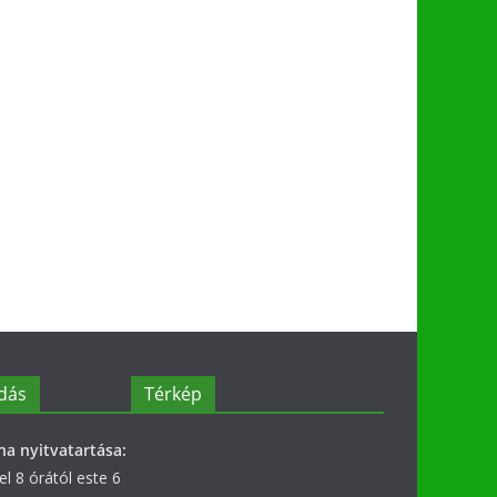
dás
Térkép
na nyitvatartása:
l 8 órától este 6