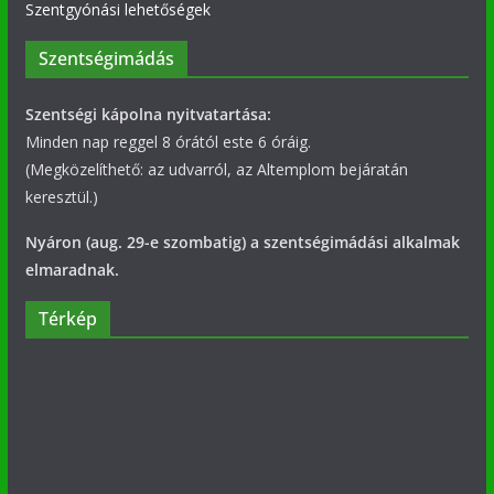
Szentgyónási lehetőségek
Szentségimádás
Szentségi kápolna nyitvatartása:
Minden nap reggel 8 órától este 6 óráig.
(Megközelíthető: az udvarról, az Altemplom bejáratán
keresztül.)
Nyáron (aug. 29-e szombatig) a szentségimádási alkalmak
elmaradnak.
Térkép