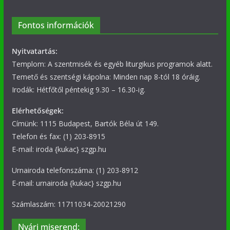
Fontos információk
Nyitvatartás:
Templom: A szentmisék és egyéb liturgikus programok alatt.
Temető és szentségi kápolna: Minden nap 8-tól 18 óráig.
Irodák: Hétfőtől péntekig 9.30 – 16.30-ig.
Elérhetőségek:
Címünk: 1115 Budapest, Bartók Béla út 149.
Telefon és fax: (1) 203-8915
E-mail: iroda {kukac} szgp.hu
Urnairoda telefonszáma: (1) 203-8912
E-mail: urnairoda {kukac} szgp.hu
Számlaszám: 11711034-20021290
Nyári miserend: