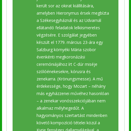
került sor az okirat kiállítására,
amelyben Hieronymus érsek megbízta
a Székesegyháznál és az Udvarnál
ellátandó feladatok lelkiismeretes
végzésére. E szolgálat jegyében
készült el 1779. március 23-ára egy
Salzburg környéki Mária szobor
évenkénti megkoronázási
ceremóniájához írt C-dúr miséje
szólóénekesekre, kórusra és
zenekarra. (Krönungsmesse). A mű
érdekessége, hogy Mozart – néhány
más egyházzenei művéhez hasonlóan
– a zenekar vonósszekciójában nem
alkalmaz mélyhegedűt. A
hagyományos szertartást mindenben
követő kompozíció tételei közül a
Kyrie fenséges dallamvilágával, a