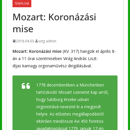
TEMPLOM
Mozart: Koronázási
mise
2018.04.03.
sztg admin
Mozart: Koronázási mise
(KV. 317) hangzik el április 8-
án a 11 órai szentmisében Virág András Liszt-
díjas karnagy orgonaművész dirigálásával.
1778 decemberében a Münchenben
tartózkodó Mozart üzenetet kap arról,
hogy Salzburg érseke udvari
orgonistává nevezné ki a megürült
helyre. Az előzetes megállapodástól
eltérően mindössze évi 450 forintos
javadalmazással 1779. január 17-én