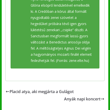
Glória elsöprő lendületével emelkedik
ki. A Credóban a kórus által formált
nyugodtabb zenei szövetet a
hegedűket próbára tévő igen gyors
lüktetésű zenekari ,,csipke” díszíti. A
Sanctusban megformált lassú-gyors
változást a Benedictus ariosója oldja
fel. A méltóságteljes Agnus Dei végén
a hagyományos mozarti finálé elemeit
fedezhetjük fel. (Forrás: zene.elte.hu)
Placid atya, aki megjárta a Gulágot
Anyák napi koncert