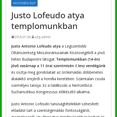
KÖZÖSSÉGI ÉLET
Justo Lofeudo atya
templomunkban
2018.01.09.
sztg admin
Justo Antonio Lofeudo atya
a Legszentebb
Oltáriszentség Misszionáriusainak Közösségéből a jövő
héten Budapestre látogat.
Templomunkban (14-én)
jövő vasárnap a 11 órai szentmisén
ő
lesz vendégünk
és osztja meg gondolatait az örökimádás döbbenetes
átalakító erejéről a homília keretében. Számtalan csoda
személyes tanúja. Ez a találkozás a Nemzetközi
Eucharisztikus Kongresszus előkészítő alkalma.
Justo Antonio Lofeudo tanúságtételekkel színesített
előadást tart a szentségimádás fontosságáról,
gyümölcseiről, így ébresztve mindnyájunkban kedvet és