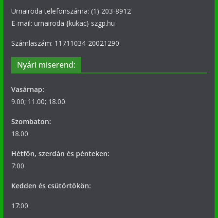
Urnairoda telefonszáma: (1) 203-8912
E-mail: urnairoda {kukac} szgp.hu
Számlaszám: 11711034-20021290
Nyári miserend:
Vasárnap:
9.00; 11.00; 18.00
Szombaton:
18.00
Hétfőn, szerdán és pénteken:
7:00
Kedden és csütörtökön:
17:00