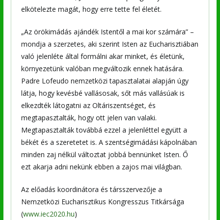
elkötelezte magát, hogy erre tette fel életét.
„Az örökimádás ajándék Istentől a mai kor számára” –
mondja a szerzetes, aki szerint Isten az Eucharisztiában
való jelenléte által formálni akar minket, és életünk,
környezetünk valóban megváltozik ennek hatására.
Padre Lofeudo nemzetközi tapasztalatai alapján úgy
látja, hogy kevésbé vallásosak, sőt más vallásúak is
elkezdték látogatni az Oltáriszentséget, és
megtapasztalták, hogy ott jelen van valaki.
Megtapasztalták továbbá ezzel a jelenléttel együtt a
békét és a szeretetet is. A szentségimádási kápolnában
minden zaj nélkül változtat jobbá bennünket Isten. Ő
ezt akarja adni nekünk ebben a zajos mai világban.
Az előadás koordinátora és társszervezője a
Nemzetközi Eucharisztikus Kongresszus Titkársága
(
www.iec2020.hu
)