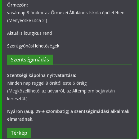
Őrmezőn:
vasárnap 8 órakor az Őrmezei Általános Iskola épületében
(Menyecske utca 2.)
Aktuális liturgikus rend
Szentgyónási lehetőségek
Szentségimádás
Szentségi kápolna nyitvatartása:
Minden nap reggel 8 órától este 6 óráig.
(Megközelíthető: az udvarról, az Altemplom bejáratán
keresztül.)
Nyáron (aug. 29-e szombatig) a szentségimádási alkalmak
elmaradnak.
Térkép