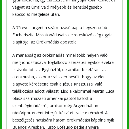
vágyat az Úrral való mélyebb és bensőségesebb
kapcsolat megélése után.
A 76 éves argentin származású pap a Legszentebb
Eucharisztia Misszionáriusai szerzetesközösség egyik
alapítója, az Örökimádás apostola.
A manapság az örökimádás minél több helyen való
meghonosításával foglalkozó szerzetes egykor évekre
eltávolodott az Egyháztól, de amikor belefáradt az
ateizmusba, akkor azzal szembesült, hogy az élet
alapvető kérdéseire csak a Jézus Krisztussal való
találkozása adott választ. Első alkalommal Martin Luca
olasz származású amerikai paptól hallott a
szentségimádásról, amikor még Argentínában
rádióriporterként interjút készített vele e témáról. A
beszélgetés hatására három örökimádási kápolna nyílt
Buenos Airesben, Justo Lofeudo pedig annyira