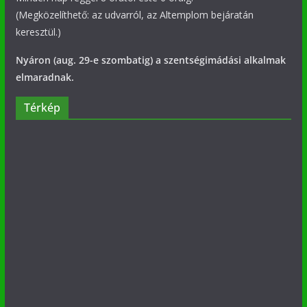
(Megközelíthető: az udvarról, az Altemplom bejáratán
keresztül.)
Nyáron (aug. 29-e szombatig) a szentségimádási alkalmak
elmaradnak.
Térkép