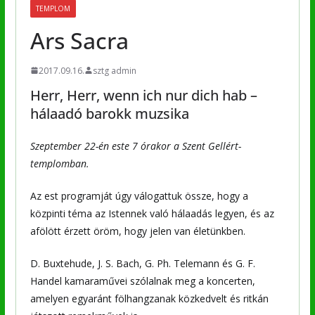
TEMPLOM
Ars Sacra
2017.09.16.
sztg admin
Herr, Herr, wenn ich nur dich hab –
hálaadó barokk muzsika
Szeptember 22-én este 7 órakor a Szent Gellért-
templomban.
Az est programját úgy válogattuk össze, hogy a
közpinti téma az Istennek való hálaadás legyen, és az
afölött érzett öröm, hogy jelen van életünkben.
D. Buxtehude, J. S. Bach, G. Ph. Telemann és G. F.
Handel kamaraművei szólalnak meg a koncerten,
amelyen egyaránt fölhangzanak közkedvelt és ritkán