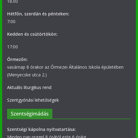
18.00
Hétfőn, szerdán és pénteken:
7:00
Kedden és csütörtökön:
17:00
Őrmezőn:
vasárnap 8 órakor az Őrmezei Általános Iskola épületében
(Menyecske utca 2.)
Aktuális liturgikus rend
Szentgyónási lehetőségek
Szentségimádás
Szentségi kápolna nyitvatartása:
Minden nap reggel 8 órától este 6 óráig.