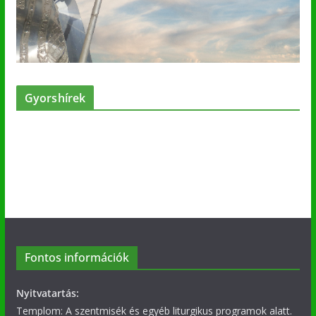
Gyorshírek
Fontos információk
Nyitvatartás:
Templom: A szentmisék és egyéb liturgikus programok alatt.