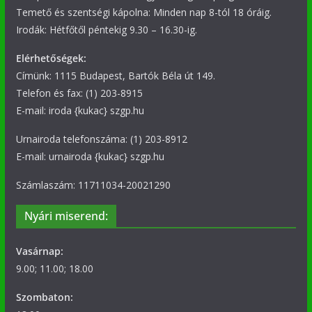
Temető és szentségi kápolna: Minden nap 8-tól 18 óráig.
Irodák: Hétfőtől péntekig 9.30 – 16.30-ig.
Elérhetőségek:
Címünk: 1115 Budapest, Bartók Béla út 149.
Telefon és fax: (1) 203-8915
E-mail: iroda {kukac} szgp.hu
Urnairoda telefonszáma: (1) 203-8912
E-mail: urnairoda {kukac} szgp.hu
Számlaszám: 11711034-20021290
Nyári miserend:
Vasárnap:
9.00; 11.00; 18.00
Szombaton: