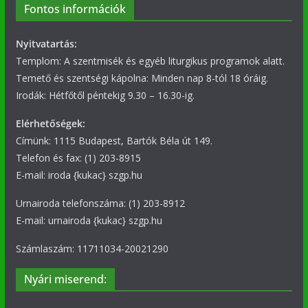
Fontos információk
Nyitvatartás:
Templom: A szentmisék és egyéb liturgikus programok alatt.
Temető és szentségi kápolna: Minden nap 8-tól 18 óráig.
Irodák: Hétfőtől péntekig 9.30 – 16.30-ig.
Elérhetőségek:
Címünk: 1115 Budapest, Bartók Béla út 149.
Telefon és fax: (1) 203-8915
E-mail: iroda {kukac} szgp.hu
Urnairoda telefonszáma: (1) 203-8912
E-mail: urnairoda {kukac} szgp.hu
Számlaszám: 11711034-20021290
Nyári miserend: