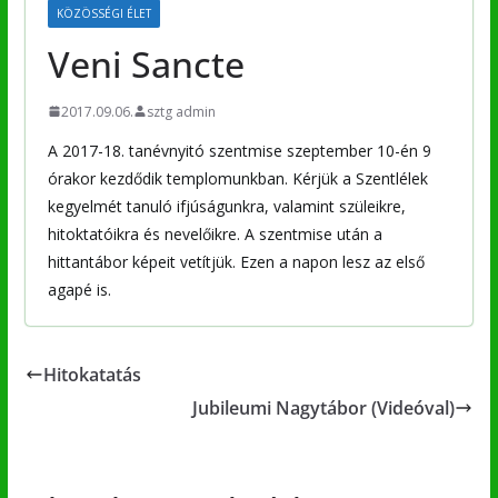
KÖZÖSSÉGI ÉLET
Veni Sancte
2017.09.06.
sztg admin
A 2017-18. tanévnyitó szentmise szeptember 10-én 9
órakor kezdődik templomunkban. Kérjük a Szentlélek
kegyelmét tanuló ifjúságunkra, valamint szüleikre,
hitoktatóikra és nevelőikre. A szentmise után a
hittantábor képeit vetítjük. Ezen a napon lesz az első
agapé is.
Hitokatatás
Jubileumi Nagytábor (Videóval)