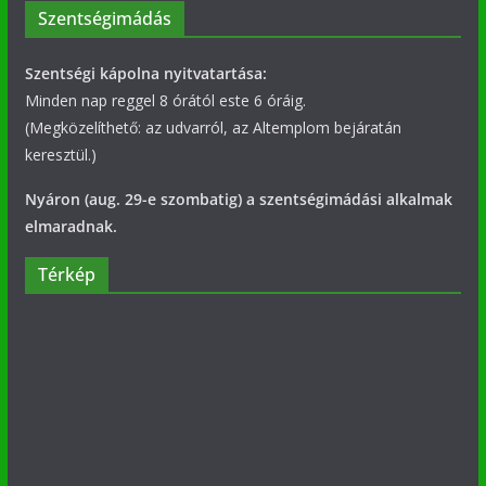
Szentségimádás
Szentségi kápolna nyitvatartása:
Minden nap reggel 8 órától este 6 óráig.
(Megközelíthető: az udvarról, az Altemplom bejáratán
keresztül.)
Nyáron (aug. 29-e szombatig) a szentségimádási alkalmak
elmaradnak.
Térkép