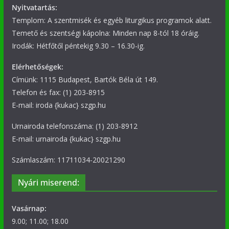
Nyitvatartás:
Templom: A szentmisék és egyéb liturgikus programok alatt.
Temető és szentségi kápolna: Minden nap 8-tól 18 óráig.
Irodák: Hétfőtől péntekig 9.30 – 16.30-ig.
Elérhetőségek:
Címünk: 1115 Budapest, Bartók Béla út 149.
Telefon és fax: (1) 203-8915
E-mail: iroda {kukac} szgp.hu
Urnairoda telefonszáma: (1) 203-8912
E-mail: urnairoda {kukac} szgp.hu
Számlaszám: 11711034-20021290
Nyári miserend:
Vasárnap:
9.00; 11.00; 18.00