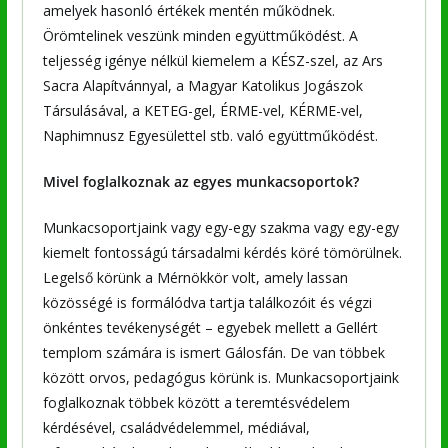
amelyek hasonló értékek mentén működnek.
Örömtelinek veszünk minden együttműködést. A
teljesség igénye nélkül kiemelem a KÉSZ-szel, az Ars
Sacra Alapítvánnyal, a Magyar Katolikus Jogászok
Társulásával, a KETEG-gel, ÉRME-vel, KÉRME-vel,
Naphimnusz Egyesülettel stb. való együttműködést.
Mivel foglalkoznak az egyes munkacsoportok?
Munkacsoportjaink vagy egy-egy szakma vagy egy-egy
kiemelt fontosságú társadalmi kérdés köré tömörülnek.
Legelső körünk a Mérnökkör volt, amely lassan
közösségé is formálódva tartja találkozóit és végzi
önkéntes tevékenységét – egyebek mellett a Gellért
templom számára is ismert Gálosfán. De van többek
között orvos, pedagógus körünk is. Munkacsoportjaink
foglalkoznak többek között a teremtésvédelem
kérdésével, családvédelemmel, médiával,