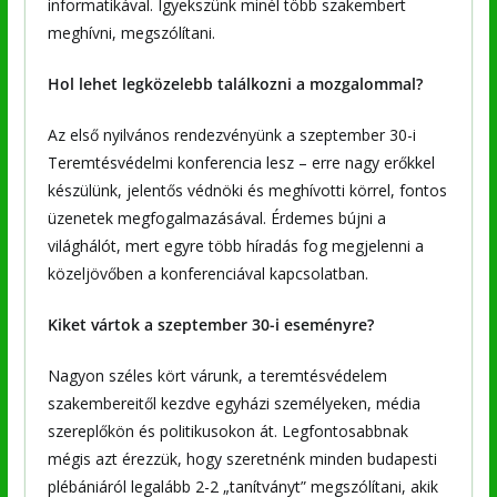
informatikával. Igyekszünk minél több szakembert
meghívni, megszólítani.
Hol lehet legközelebb találkozni a mozgalommal?
Az első nyilvános rendezvényünk a szeptember 30-i
Teremtésvédelmi konferencia lesz – erre nagy erőkkel
készülünk, jelentős védnöki és meghívotti körrel, fontos
üzenetek megfogalmazásával. Érdemes bújni a
világhálót, mert egyre több híradás fog megjelenni a
közeljövőben a konferenciával kapcsolatban.
Kiket vártok a szeptember 30-i eseményre?
Nagyon széles kört várunk, a teremtésvédelem
szakembereitől kezdve egyházi személyeken, média
szereplőkön és politikusokon át. Legfontosabbnak
mégis azt érezzük, hogy szeretnénk minden budapesti
plébániáról legalább 2-2 „tanítványt” megszólítani, akik