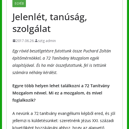
EGYÉB
Jelenlét, tanúság,
szolgálat
2017.06.26.
sztg admin
Egy rövid beszélgetésre futottunk össze Puchard Zoltán
építőmérnökkel, a 72 Tanítvány Mozgalom egyik
alapítójával. És ha már összefutottunk, fel is tettünk
számára néhány kérdést.
Egyre több helyen lehet találkozni a 72 Tanítvány
Mozgalom névvel. Mi ez a mozgalom, és mivel
foglalkozik?
A nevünk a 72 tanítvány evangéliumi képből ered, és jól
jellemzi is küldetésünket: szeretnénk Jézus XXI. századi
követőiként hozzájárulni ahhoz, hogy az alapvető