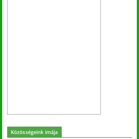
Közösségeink imája