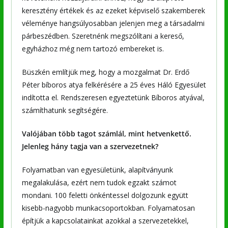
keresztény értékek és az ezeket képviselő szakemberek
véleménye hangsúlyosabban jelenjen meg a társadalmi
párbeszédben. Szeretnénk megszólítani a kereső,
egyházhoz még nem tartozó embereket is.
Büszkén említjük meg, hogy a mozgalmat Dr. Erdő
Péter bíboros atya felkérésére a 25 éves Háló Egyesület
indította el. Rendszeresen egyeztetünk Bíboros atyával,
számíthatunk segítségére.
Valójában több tagot számlál, mint hetvenkettő.
Jelenleg hány tagja van a szervezetnek?
Folyamatban van egyesületünk, alapítványunk
megalakulása, ezért nem tudok egzakt számot
mondani. 100 feletti önkéntessel dolgozunk együtt
kisebb-nagyobb munkacsoportokban. Folyamatosan
építjük a kapcsolatainkat azokkal a szervezetekkel,