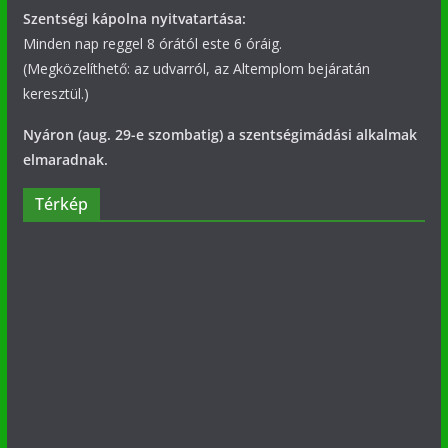
Szentségi kápolna nyitvatartása:
Minden nap reggel 8 órától este 6 óráig.
(Megközelíthető: az udvarról, az Altemplom bejáratán
keresztül.)
Nyáron (aug. 29-e szombatig) a szentségimádási alkalmak
elmaradnak.
Térkép