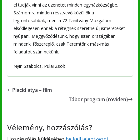
el tudják vinni az üzenetet minden egyházközségbe.
Számomra minden résztvevő közül ők a
legfontosabbak, mert a 72 Tanítvány Mozgalom
elsődlegesen ennek a rétegnek szeretne új ismereteket
nyújtani. Meggyőződésünk, hogy Isten országában
mindenki főszereplő, csak Teremtőnk más-más
feladatot szán nekünk.
Nyiri Szabolcs, Pulai Zsolt
Placid atya – film
Tábor program (röviden)
Vélemény, hozzászólás?
Hozzászólás küldéséhez
be kell jelentkezni
.