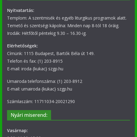
Nyitvatartás:
Templom: A szentmisék és egyéb liturgikus programok alatt.
Temető és szentségi kápolna: Minden nap 8-tól 18 óráig.
Irodák: Hétfőtől péntekig 9.30 – 16.30-ig.
Elérhetőségek:
Címünk: 1115 Budapest, Bartók Béla út 149.
Telefon és fax: (1) 203-8915
E-mail: iroda {kukac} szgp.hu
Urnairoda telefonszáma: (1) 203-8912
E-mail: urnairoda {kukac} szgp.hu
Számlaszám: 11711034-20021290
Nyári miserend:
Vasárnap: