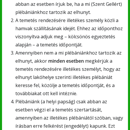
abban az esetben írjuk be, ha a mi (Szent Gellért)
plébániánkhoz tartozik az elhunyt.
A temetés rendezésére illetékes személy közli a
hamvak szállításának idejét. Ehhez az időponthoz
viszonyítva adjuk meg – kölcsönös egyeztetés
alapján – a temetés időpontját.
Amennyiben nem a mi plébániánkhoz tartozik az
elhunyt, akkor
minden esetben
megkérjük a
temetés rendezésére illetékes személyt, hogy az
elhunyt lakóhelye szerinti illetékes plébániát
keresse fel, közölje a temetés időpontját, és a
továbbiakat ott kell intéznie.
Plébániánk (a helyi papság) csak abban az
esetben végzi el a temetés szertartását,
amennyiben az illetékes plébániától szóban, vagy
írásban erre felkérést (engedélyt) kapunk. Ezt