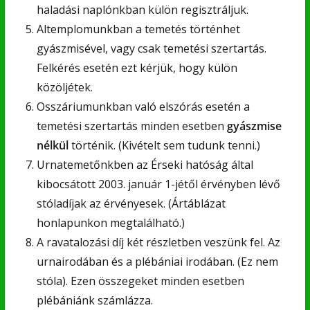
haladási naplónkban külön regisztráljuk.
Altemplomunkban a temetés történhet
gyászmisével, vagy csak temetési szertartás.
Felkérés esetén ezt kérjük, hogy külön
közöljétek.
Osszáriumunkban való elszórás esetén a
temetési szertartás minden esetben
gyászmise
nélkül
történik. (Kivételt sem tudunk tenni.)
Urnatemetőnkben az Érseki hatóság által
kibocsátott 2003. január 1-jétől érvényben lévő
stóladíjak az érvényesek. (Ártáblázat
honlapunkon megtalálható.)
A ravatalozási díj két részletben veszünk fel. Az
urnairodában és a plébániai irodában. (Ez nem
stóla). Ezen összegeket minden esetben
plébániánk számlázza.