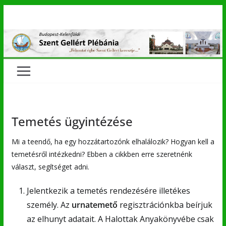
Skip
to
content
Temetés ügyintézése
Mi a teendő, ha egy hozzátartozónk elhalálozik? Hogyan kell a
temetésről intézkedni? Ebben a cikkben erre szeretnénk
választ, segítséget adni.
Jelentkezik a temetés rendezésére illetékes
személy. Az
urnatemető
regisztrációnkba beírjuk
az elhunyt adatait. A Halottak Anyakönyvébe csak