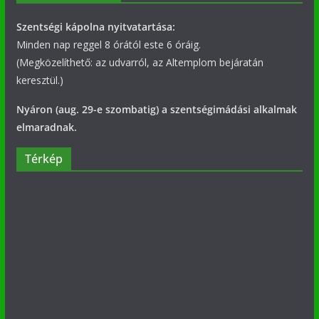
Szentségi kápolna nyitvatartása:
Minden nap reggel 8 órától este 6 óráig.
(Megközelíthető: az udvarról, az Altemplom bejáratán
keresztül.)
Nyáron (aug. 29-e szombatig) a szentségimádási alkalmak
elmaradnak.
Térkép