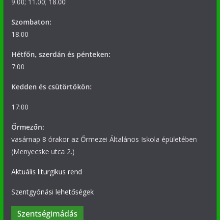
9.00; 11.00; 18.00
Szombaton:
18.00
Hétfőn, szerdán és pénteken:
7:00
Kedden és csütörtökön:
17:00
Őrmezőn:
vasárnap 8 órakor az Őrmezei Általános Iskola épületében
(Menyecske utca 2.)
Aktuális liturgikus rend
Szentgyónási lehetőségek
Szentségimádás