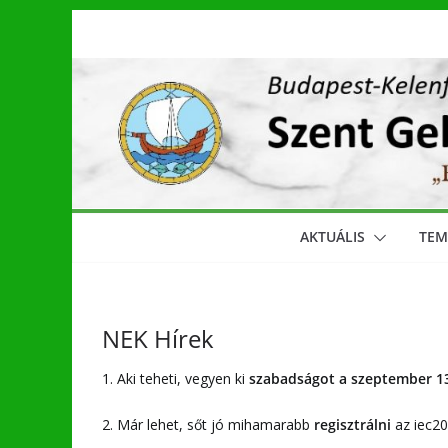
Skip
to
content
AKTUÁLIS
TE
NEK Hírek
1. Aki teheti, vegyen ki
szabadságot a szeptember 13
2. Már lehet, sőt jó mihamarabb
regisztrálni
az iec20