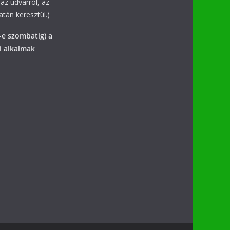
az udvarról, az
tán keresztül.)
-e szombatig) a
i alkalmak