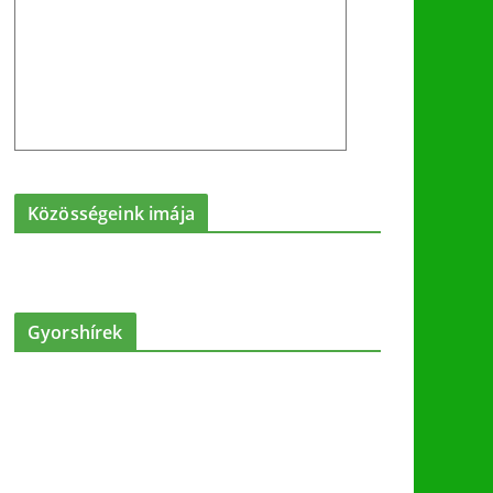
Közösségeink imája
Gyorshírek