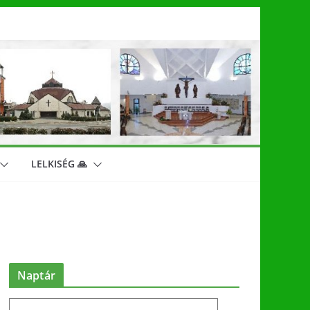
LELKISÉG 🙏
Naptár