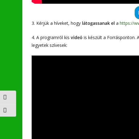
3. Kérjük a híveket, hogy
látogassanak el
a
https://w
4. A programról kis
videó
is készült a Forrásponton. 
legyetek szívesek:
Nagy kontraszt váltása
Betűméret váltása