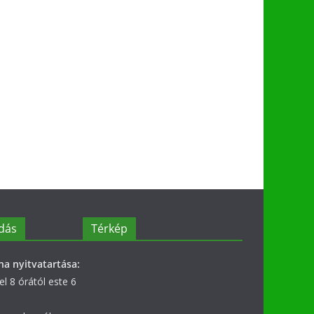
dás
Térkép
na nyitvatartása:
l 8 órától este 6