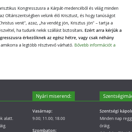
arisztikus Kongresszusra a Kárpát-medencéből és világ minden
az Oltáriszentségben velünk élő Krisztust, és hogy tanúságot
Christus venit”, azaz, „ha vendég jön, Krisztus jön” – tartja a
vétel, ha tudunk nekik szállást biztosítani
. Ezért arra kérjük a
gresszusra érkezőknek az egész hétre, vagy csak néhány
, amikorra a legtöbb résztvevő várható.
Bővebb információt a
Nyári miserend:
Szentségimá
Vasárnap:
Szentségi kápol
 alatt.
9.00; 11.00; 18.00
Minden nap regge
áig.
óráig.
Szombaton: