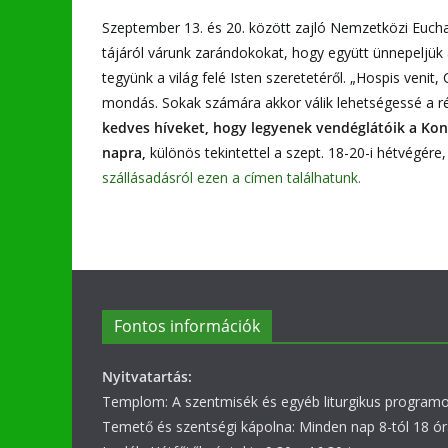
Szeptember 13. és 20. között zajló Nemzetközi Euch
tájáról várunk zarándokokat, hogy együtt ünnepeljük 
tegyünk a világ felé Isten szeretetéről. „Hospis venit, 
mondás. Sokak számára akkor válik lehetségessé a rész
kedves híveket, hogy legyenek vendéglátóik a Kon
napra,
különös tekintettel a szept. 18-20-i hétvégére
szállásadásról ezen a címen találhatunk.
Fontos információk
Nyitvatartás:
Templom: A szentmisék és egyéb liturgikus programok
Temető és szentségi kápolna: Minden nap 8-tól 18 ór