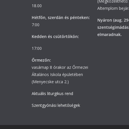
(Megközelíthető: 
18.00
Altemplom bejára
Hétfőn, szerdán és pénteken:
Nyáron (aug. 29
7:00
szentségimádás
elmaradnak.
Kedden és csütörtökön:
17:00
Őrmezőn:
vasárnap 8 órakor az Őrmezei
Általános Iskola épületében
(Menyecske utca 2.)
Aktuális liturgikus rend
Szentgyónási lehetőségek