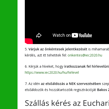
5.
Várjuk az önkéntesek jelentkezését
is mihamarab
kérdés, azt itt tehetitek fel:
onkentes@iec2020.hu
6. Kérjük a híveket, hogy
iratkozzanak fel hírlevelün
https://www.iec2020.hu/hu/hirlevel
7. Az idén
az elsőáldozás a NEK szervezésében
szep
elsőáldozók és hozzátartozóik regisztrációját
Bakos 
Szállás kérés az Euchar