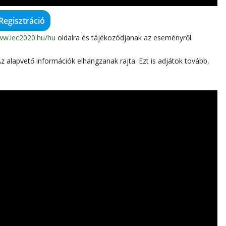
Regisztráció
ww.iec2020.hu/hu
oldalra és tájékozódjanak az eseményről.
Az alapvető információk elhangzanak rajta. Ezt is adjátok tovább,