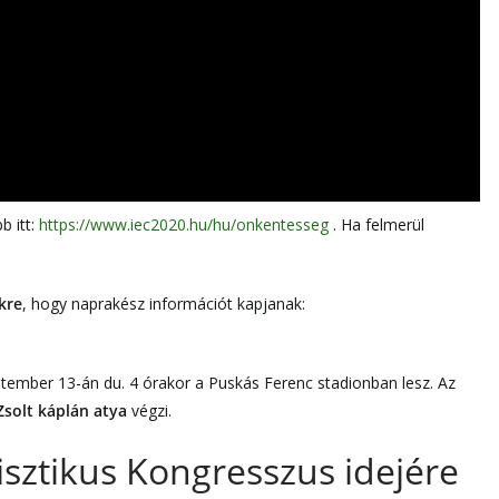
b itt:
https://www.iec2020.hu/hu/onkentesseg
. Ha felmerül
kre
, hogy naprakész információt kapjanak:
tember 13-án du. 4 órakor a Puskás Ferenc stadionban lesz. Az
Zsolt káplán atya
végzi.
isztikus Kongresszus idejére