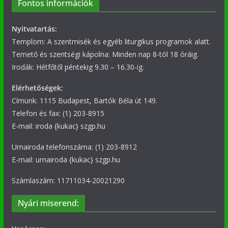
Fontos információk
Nyitvatartás:
Templom: A szentmisék és egyéb liturgikus programok alatt.
Temető és szentségi kápolna: Minden nap 8-tól 18 óráig.
Irodák: Hétfőtől péntekig 9.30 – 16.30-ig.
Elérhetőségek:
Címünk: 1115 Budapest, Bartók Béla út 149.
Telefon és fax: (1) 203-8915
E-mail: iroda {kukac} szgp.hu
Urnairoda telefonszáma: (1) 203-8912
E-mail: urnairoda {kukac} szgp.hu
Számlaszám: 11711034-20021290
Nyári miserend: