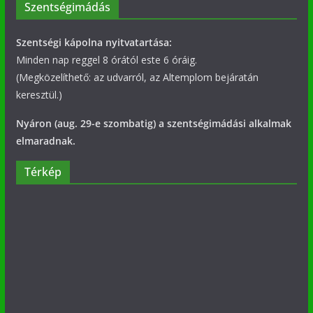
Szentségimádás
Szentségi kápolna nyitvatartása:
Minden nap reggel 8 órától este 6 óráig.
(Megközelíthető: az udvarról, az Altemplom bejáratán
keresztül.)
Nyáron (aug. 29-e szombatig) a szentségimádási alkalmak
elmaradnak.
Térkép