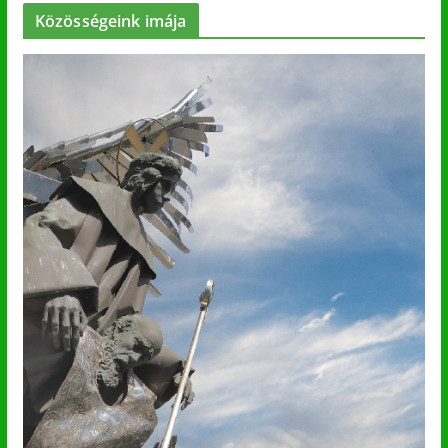
Közösségeink imája