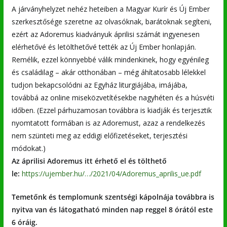
A járványhelyzet nehéz heteiben a Magyar Kurír és Új Ember
szerkesztősége szeretne az olvasóknak, barátoknak segíteni,
ezért az Adoremus kiadványuk áprilisi számát ingyenesen
elérhetővé és letölthetővé tették az Új Ember honlapján.
Remélik, ezzel könnyebbé válik mindenkinek, hogy egyénileg
és családilag – akár otthonában – még áhítatosabb lélekkel
tudjon bekapcsolódni az Egyház liturgiájába, imájába,
továbbá az online miseközvetítésekbe nagyhéten és a húsvéti
időben. (Ezzel párhuzamosan továbbra is kiadják és terjesztik
nyomtatott formában is az Adoremust, azaz a rendelkezés
nem szünteti meg az eddigi előfizetéseket, terjesztési
módokat.)
Az áprilisi Adoremus itt érhető el és tölthető
le:
https://ujember.hu/…/2021/04/Adoremus_aprilis_ue.pdf
Temetőnk és templomunk szentségi kápolnája továbbra is
nyitva van
és látogatható minden nap reggel 8 órától este
6 óráig.