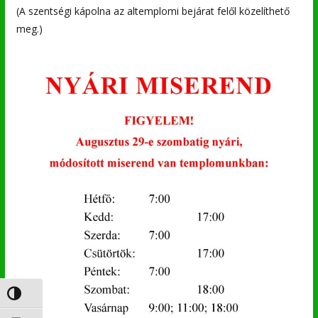
(A szentségi kápolna az altemplomi bejárat felől közelíthető
meg.)
Nagy kontraszt váltása