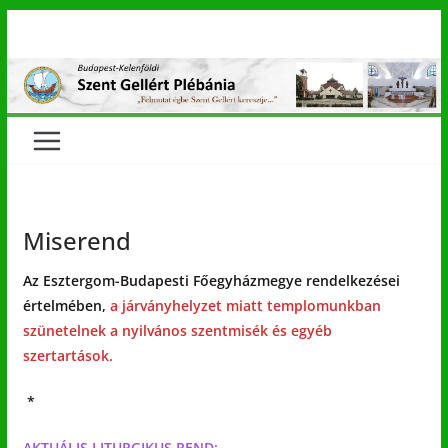
Skip
to
content
Miserend
Az Esztergom-Budapesti Főegyházmegye rendelkezései
értelmében,
a járványhelyzet miatt
templomunkban
szünetelnek
a nyilvános szentmisék és egyéb
szertartások.
*
AKTUÁLIS LITURGIKUS REND: