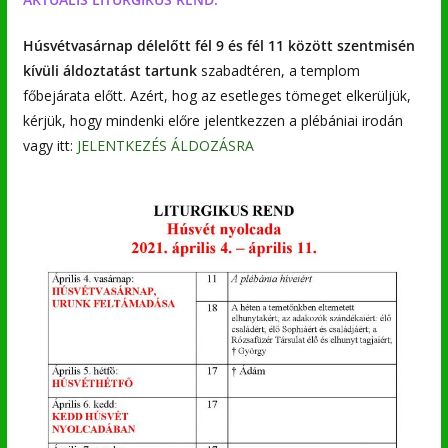
Hús
vétvasárnap
délelőtt fél 9 és fél 11 között
szentmisén
kívüli áldoztatást tartunk
szabadtéren, a templom
főbejárata előtt. Azért, hog az esetleges tömeget elkerüljük,
kérjük, hogy mindenki előre jelentkezzen a plébániai irodán
vagy itt:
JELENTKEZÉS ÁLDOZÁSRA