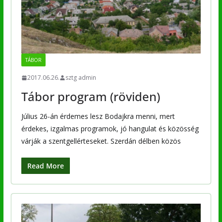
TÁBOR
2017.06.26.
sztg admin
Tábor program (röviden)
Július 26-án érdemes lesz Bodajkra menni, mert
érdekes, izgalmas programok, jó hangulat és közösség
várják a szentgellérteseket. Szerdán délben közös
Read More