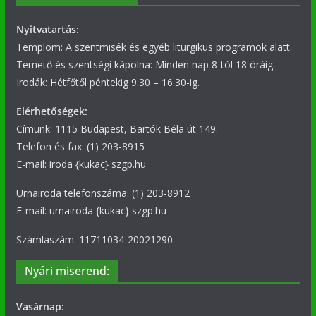
Nyitvatartás:
Templom: A szentmisék és egyéb liturgikus programok alatt.
Temető és szentségi kápolna: Minden nap 8-tól 18 óráig.
Irodák: Hétfőtől péntekig 9.30 – 16.30-ig.
Elérhetőségek:
Címünk: 1115 Budapest, Bartók Béla út 149.
Telefon és fax: (1) 203-8915
E-mail: iroda {kukac} szgp.hu
Urnairoda telefonszáma: (1) 203-8912
E-mail: urnairoda {kukac} szgp.hu
Számlaszám: 11711034-20021290
Nyári miserend:
Vasárnap: