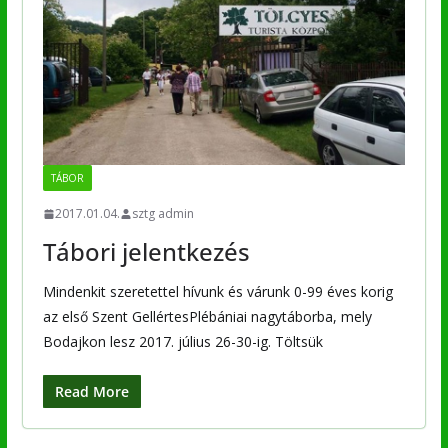
TÁBOR
2017.01.04.
sztg admin
Tábori jelentkezés
Mindenkit szeretettel hívunk és várunk 0-99 éves korig
az első Szent GellértesPlébániai nagytáborba, mely
Bodajkon lesz 2017. július 26-30-ig. Töltsük
Read More