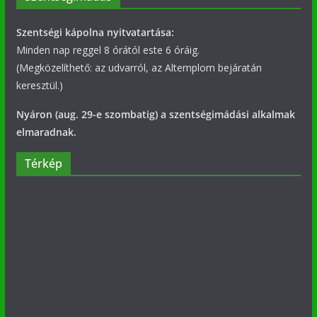
Szentségi kápolna nyitvatartása:
Minden nap reggel 8 órától este 6 óráig.
(Megközelíthető: az udvarról, az Altemplom bejáratán
keresztül.)
Nyáron (aug. 29-e szombatig) a szentségimádási alkalmak
elmaradnak.
Térkép